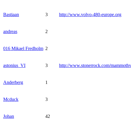
Bastiaan
3
http://www.volvo-480-europe.org
andreas
2
016 Mikael Fredholm
2
astonius_VI
3
http://www.stonerrock.com/mammoth
Anderberg
1
Mcduck
3
Johan
42