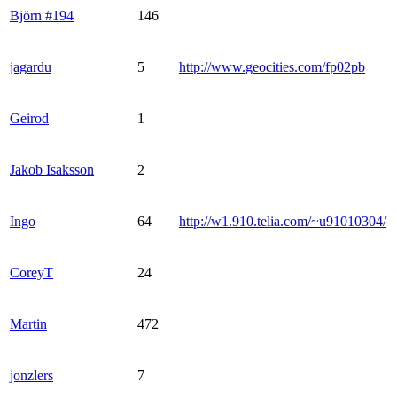
Björn #194
146
jagardu
5
http://www.geocities.com/fp02pb
Geirod
1
Jakob Isaksson
2
Ingo
64
http://w1.910.telia.com/~u91010304/
CoreyT
24
Martin
472
jonzlers
7