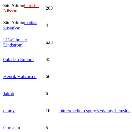
Site Admin
Christer
263
Nilsson
Site Admin
mattias
4
gustafsson
211#Christer
623
Lindström
060#Jan Enbom
45
Henrik Halvorsen
66
Jakob
6
danny
10
http://medlem.spray.se/dannyshemsida
Christian
5