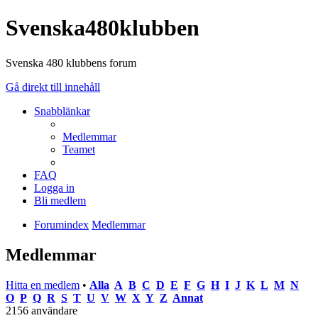
Svenska480klubben
Svenska 480 klubbens forum
Gå direkt till innehåll
Snabblänkar
Medlemmar
Teamet
FAQ
Logga in
Bli medlem
Forumindex
Medlemmar
Medlemmar
Hitta en medlem
•
Alla
A
B
C
D
E
F
G
H
I
J
K
L
M
N
O
P
Q
R
S
T
U
V
W
X
Y
Z
Annat
2156 användare