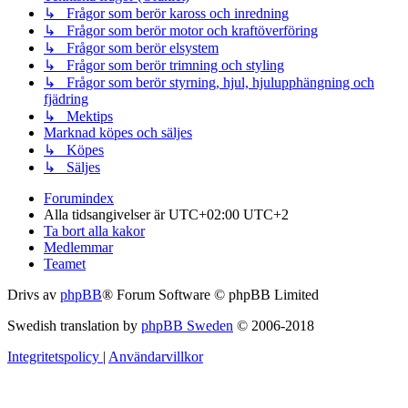
↳ Frågor som berör kaross och inredning
↳ Frågor som berör motor och kraftöverföring
↳ Frågor som berör elsystem
↳ Frågor som berör trimning och styling
↳ Frågor som berör styrning, hjul, hjulupphängning och
fjädring
↳ Mektips
Marknad köpes och säljes
↳ Köpes
↳ Säljes
Forumindex
Alla tidsangivelser är UTC+02:00 UTC+2
Ta bort alla kakor
Medlemmar
Teamet
Drivs av
phpBB
® Forum Software © phpBB Limited
Swedish translation by
phpBB Sweden
© 2006-2018
Integritetspolicy
|
Användarvillkor