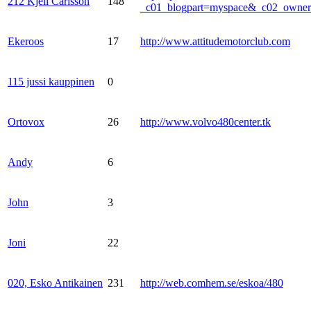
212 Kjell Carlsson
148
_c01_blogpart=myspace&_c02_own
Ekeroos
17
http://www.attitudemotorclub.com
115 jussi kauppinen
0
Ortovox
26
http://www.volvo480center.tk
Andy
6
John
3
Joni
22
020, Esko Antikainen
231
http://web.comhem.se/eskoa/480