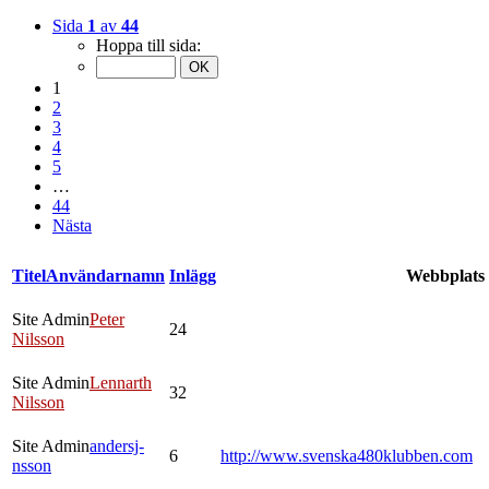
Sida
1
av
44
Hoppa till sida:
1
2
3
4
5
…
44
Nästa
Titel
Användarnamn
Inlägg
Webbplats
Site Admin
Peter
24
Nilsson
Site Admin
Lennarth
32
Nilsson
Site Admin
andersj-
6
http://www.svenska480klubben.com
nsson