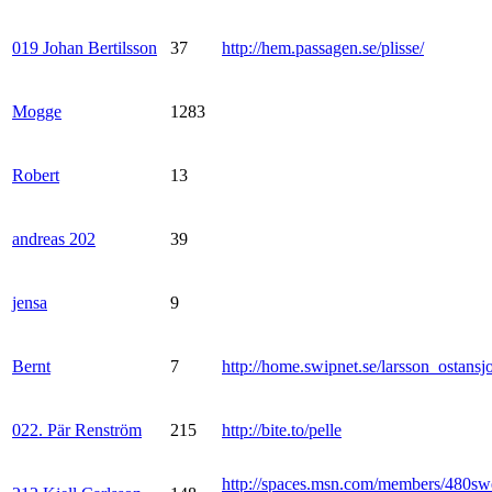
019 Johan Bertilsson
37
http://hem.passagen.se/plisse/
Mogge
1283
Robert
13
andreas 202
39
jensa
9
Bernt
7
http://home.swipnet.se/larsson_ostansj
022. Pär Renström
215
http://bite.to/pelle
http://spaces.msn.com/members/480sw