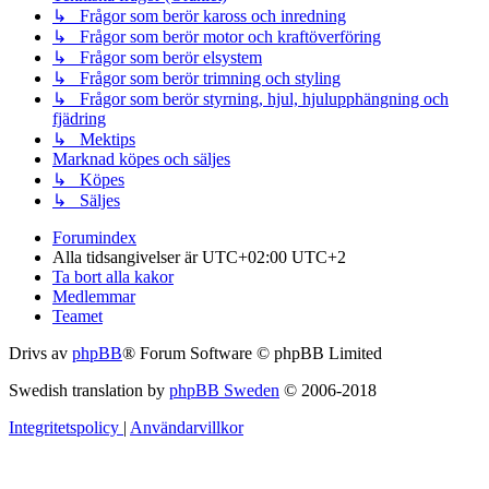
↳ Frågor som berör kaross och inredning
↳ Frågor som berör motor och kraftöverföring
↳ Frågor som berör elsystem
↳ Frågor som berör trimning och styling
↳ Frågor som berör styrning, hjul, hjulupphängning och
fjädring
↳ Mektips
Marknad köpes och säljes
↳ Köpes
↳ Säljes
Forumindex
Alla tidsangivelser är UTC+02:00 UTC+2
Ta bort alla kakor
Medlemmar
Teamet
Drivs av
phpBB
® Forum Software © phpBB Limited
Swedish translation by
phpBB Sweden
© 2006-2018
Integritetspolicy
|
Användarvillkor