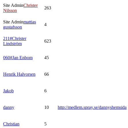
Site Admin
Christer
263
Nilsson
Site Admin
mattias
4
gustafsson
211#Christer
623
Lindström
060#Jan Enbom
45
Henrik Halvorsen
66
Jakob
6
danny
10
http://medlem.spray.se/dannyshemsida
Christian
5