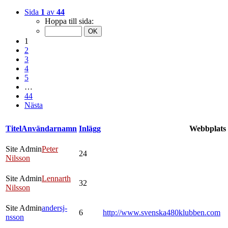
Sida
1
av
44
Hoppa till sida:
1
2
3
4
5
…
44
Nästa
Titel
Användarnamn
Inlägg
Webbplats
Site Admin
Peter
24
Nilsson
Site Admin
Lennarth
32
Nilsson
Site Admin
andersj-
6
http://www.svenska480klubben.com
nsson