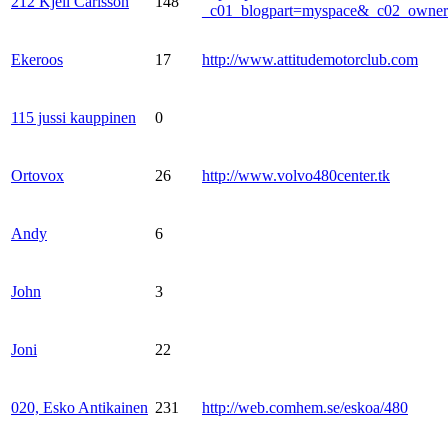
212 Kjell Carlsson
148
_c01_blogpart=myspace&_c02_own
Ekeroos
17
http://www.attitudemotorclub.com
115 jussi kauppinen
0
Ortovox
26
http://www.volvo480center.tk
Andy
6
John
3
Joni
22
020, Esko Antikainen
231
http://web.comhem.se/eskoa/480