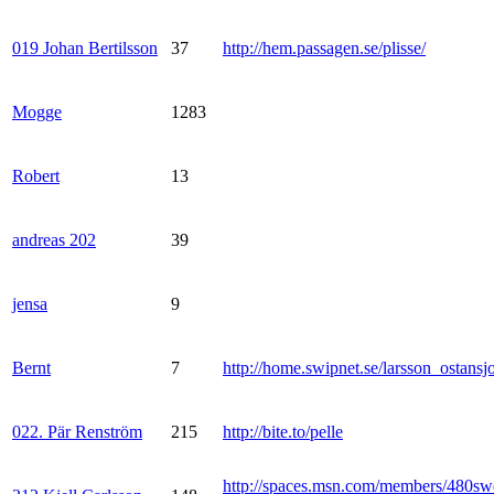
019 Johan Bertilsson
37
http://hem.passagen.se/plisse/
Mogge
1283
Robert
13
andreas 202
39
jensa
9
Bernt
7
http://home.swipnet.se/larsson_ostansj
022. Pär Renström
215
http://bite.to/pelle
http://spaces.msn.com/members/480sw