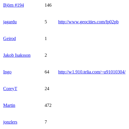
Björn #194
146
jagardu
5
http://www.geocities.com/fp02pb
Geirod
1
Jakob Isaksson
2
Ingo
64
http://w1.910.telia.com/~u91010304/
CoreyT
24
Martin
472
jonzlers
7