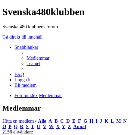
Svenska480klubben
Svenska 480 klubbens forum
Gå direkt till innehåll
Snabblänkar
Medlemmar
Teamet
FAQ
Logga in
Bli medlem
Forumindex
Medlemmar
Medlemmar
Hitta en medlem
•
Alla
A
B
C
D
E
F
G
H
I
J
K
L
M
N
O
P
Q
R
S
T
U
V
W
X
Y
Z
Annat
2156 användare