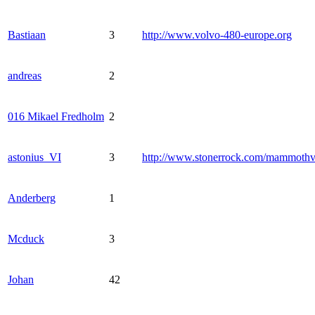
Bastiaan
3
http://www.volvo-480-europe.org
andreas
2
016 Mikael Fredholm
2
astonius_VI
3
http://www.stonerrock.com/mammoth
Anderberg
1
Mcduck
3
Johan
42