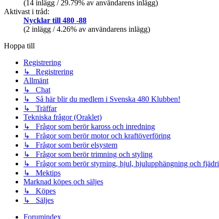
(14 inlägg / 29.79% av användarens inlägg)
Aktivast i tråd:
Nycklar till 480 -88
(2 inlägg / 4.26% av användarens inlägg)
Hoppa till
Registrering
↳ Registrering
Allmänt
↳ Chat
↳ Så här blir du medlem i Svenska 480 Klubben!
↳ Träffar
Tekniska frågor (Oraklet)
↳ Frågor som berör kaross och inredning
↳ Frågor som berör motor och kraftöverföring
↳ Frågor som berör elsystem
↳ Frågor som berör trimning och styling
↳ Frågor som berör styrning, hjul, hjulupphängning och fjädr
↳ Mektips
Marknad köpes och säljes
↳ Köpes
↳ Säljes
Forumindex