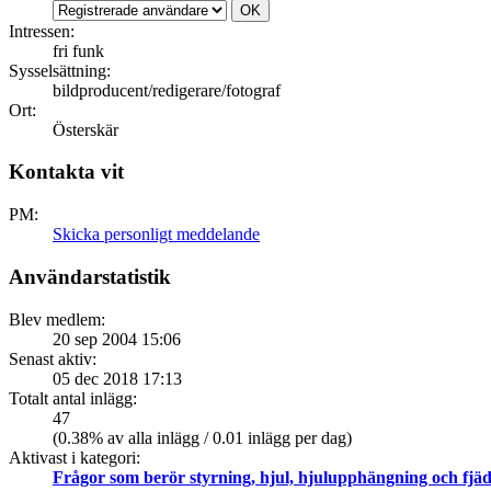
Intressen:
fri funk
Sysselsättning:
bildproducent/redigerare/fotograf
Ort:
Österskär
Kontakta vit
PM:
Skicka personligt meddelande
Användarstatistik
Blev medlem:
20 sep 2004 15:06
Senast aktiv:
05 dec 2018 17:13
Totalt antal inlägg:
47
(0.38% av alla inlägg / 0.01 inlägg per dag)
Aktivast i kategori:
Frågor som berör styrning, hjul, hjulupphängning och fjä