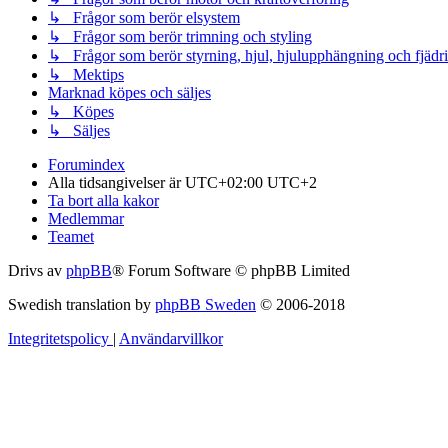
↳ Frågor som berör elsystem
↳ Frågor som berör trimning och styling
↳ Frågor som berör styrning, hjul, hjulupphängning och fjädr
↳ Mektips
Marknad köpes och säljes
↳ Köpes
↳ Säljes
Forumindex
Alla tidsangivelser är UTC+02:00 UTC+2
Ta bort alla kakor
Medlemmar
Teamet
Drivs av
phpBB
® Forum Software © phpBB Limited
Swedish translation by
phpBB Sweden
© 2006-2018
Integritetspolicy
|
Användarvillkor