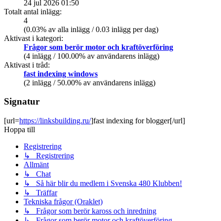
24 jul 2026 01:50
Totalt antal inlägg:
4
(0.03% av alla inlägg / 0.03 inlägg per dag)
Aktivast i kategori:
Frågor som berör motor och kraftöverföring
(4 inlägg / 100.00% av användarens inlägg)
Aktivast i tråd:
fast indexing windows
(2 inlägg / 50.00% av användarens inlägg)
Signatur
[url=
https://linksbuilding.ru/
]fast indexing for blogger[/url]
Hoppa till
Registrering
↳ Registrering
Allmänt
↳ Chat
↳ Så här blir du medlem i Svenska 480 Klubben!
↳ Träffar
Tekniska frågor (Oraklet)
↳ Frågor som berör kaross och inredning
↳ Frågor som berör motor och kraftöverföring