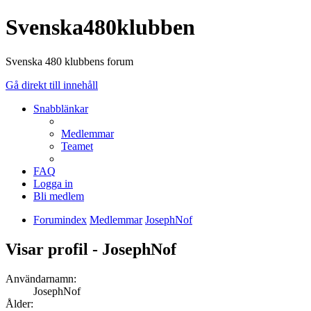
Svenska480klubben
Svenska 480 klubbens forum
Gå direkt till innehåll
Snabblänkar
Medlemmar
Teamet
FAQ
Logga in
Bli medlem
Forumindex
Medlemmar
JosephNof
Visar profil - JosephNof
Användarnamn:
JosephNof
Ålder: