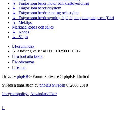
↳ Frågor som berör motor och kraftöverföring
↳ Frågor som berör elsystem
↳ Frågor som berör trimning och styling
↳ Frågor som berör styrning, hjul, hjulupphängning och fjädr
↳ Mektips
Marknad köpes och säljes
↳ Köpes
↳ Säljes
Forumindex
Alla tidsangivelser är UTC+02:00 UTC+2
Ta bort alla kakor
Medlemmar
Teamet
Drivs av
phpBB
® Forum Software © phpBB Limited
Swedish translation by
phpBB Sweden
© 2006-2018
Integritetspolicy
|
Användarvillkor