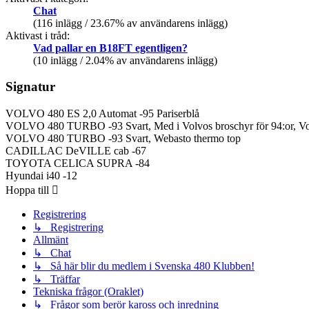
Chat
(116 inlägg / 23.67% av användarens inlägg)
Aktivast i tråd:
Vad pallar en B18FT egentligen?
(10 inlägg / 2.04% av användarens inlägg)
Signatur
VOLVO 480 ES 2,0 Automat -95 Pariserblå
VOLVO 480 TURBO -93 Svart, Med i Volvos broschyr för 94:or, Volv
VOLVO 480 TURBO -93 Svart, Webasto thermo top
CADILLAC DeVILLE cab -67
TOYOTA CELICA SUPRA -84
Hyundai i40 -12
Hoppa till
Registrering
↳ Registrering
Allmänt
↳ Chat
↳ Så här blir du medlem i Svenska 480 Klubben!
↳ Träffar
Tekniska frågor (Oraklet)
↳ Frågor som berör kaross och inredning