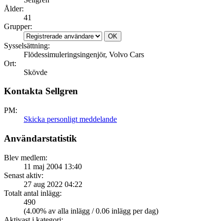
Ålder:
41
Grupper:
Sysselsättning:
Flödessimuleringsingenjör, Volvo Cars
Ort:
Skövde
Kontakta Sellgren
PM:
Skicka personligt meddelande
Användarstatistik
Blev medlem:
11 maj 2004 13:40
Senast aktiv:
27 aug 2022 04:22
Totalt antal inlägg:
490
(4.00% av alla inlägg / 0.06 inlägg per dag)
Aktivast i kategori: