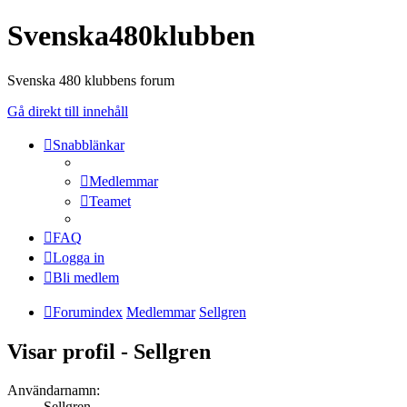
Svenska480klubben
Svenska 480 klubbens forum
Gå direkt till innehåll
Snabblänkar
Medlemmar
Teamet
FAQ
Logga in
Bli medlem
Forumindex
Medlemmar
Sellgren
Visar profil - Sellgren
Användarnamn:
Sellgren