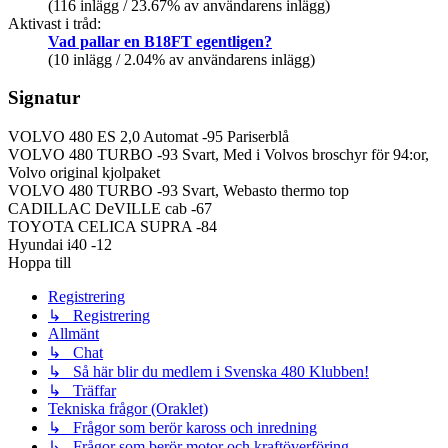
(116 inlägg / 23.67% av användarens inlägg)
Aktivast i tråd:
Vad pallar en B18FT egentligen?
(10 inlägg / 2.04% av användarens inlägg)
Signatur
VOLVO 480 ES 2,0 Automat -95 Pariserblå
VOLVO 480 TURBO -93 Svart, Med i Volvos broschyr för 94:or,
Volvo original kjolpaket
VOLVO 480 TURBO -93 Svart, Webasto thermo top
CADILLAC DeVILLE cab -67
TOYOTA CELICA SUPRA -84
Hyundai i40 -12
Hoppa till
Registrering
↳ Registrering
Allmänt
↳ Chat
↳ Så här blir du medlem i Svenska 480 Klubben!
↳ Träffar
Tekniska frågor (Oraklet)
↳ Frågor som berör kaross och inredning
↳ Frågor som berör motor och kraftöverföring