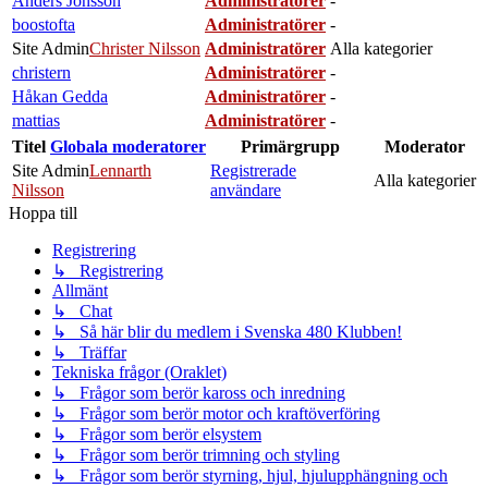
Anders Jönsson
Administratörer
-
boostofta
Administratörer
-
Site Admin
Christer Nilsson
Administratörer
Alla kategorier
christern
Administratörer
-
Håkan Gedda
Administratörer
-
mattias
Administratörer
-
Titel
Globala moderatorer
Primärgrupp
Moderator
Site Admin
Lennarth
Registrerade
Alla kategorier
Nilsson
användare
Hoppa till
Registrering
↳ Registrering
Allmänt
↳ Chat
↳ Så här blir du medlem i Svenska 480 Klubben!
↳ Träffar
Tekniska frågor (Oraklet)
↳ Frågor som berör kaross och inredning
↳ Frågor som berör motor och kraftöverföring
↳ Frågor som berör elsystem
↳ Frågor som berör trimning och styling
↳ Frågor som berör styrning, hjul, hjulupphängning och