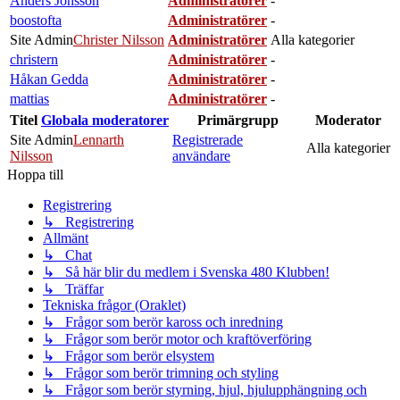
Anders Jönsson
Administratörer
-
boostofta
Administratörer
-
Site Admin
Christer Nilsson
Administratörer
Alla kategorier
christern
Administratörer
-
Håkan Gedda
Administratörer
-
mattias
Administratörer
-
Titel
Globala moderatorer
Primärgrupp
Moderator
Site Admin
Lennarth
Registrerade
Alla kategorier
Nilsson
användare
Hoppa till
Registrering
↳ Registrering
Allmänt
↳ Chat
↳ Så här blir du medlem i Svenska 480 Klubben!
↳ Träffar
Tekniska frågor (Oraklet)
↳ Frågor som berör kaross och inredning
↳ Frågor som berör motor och kraftöverföring
↳ Frågor som berör elsystem
↳ Frågor som berör trimning och styling
↳ Frågor som berör styrning, hjul, hjulupphängning och