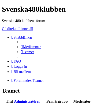
Svenska480klubben
Svenska 480 klubbens forum
Gå direkt till innehåll
Snabblänkar
Medlemmar
Teamet
FAQ
Logga in
Bli medlem
Forumindex
Teamet
Teamet
Titel
Administratörer
Primärgrupp
Moderator