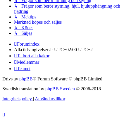
↳ Frågor som berör trimning och styling
↳ Frågor som berör styrning, hjul, hjulupphängning och
fjädring
↳ Mektips
Marknad köpes och säljes
↳ Köpes
↳ Säljes
Forumindex
Alla tidsangivelser är UTC+02:00 UTC+2
Ta bort alla kakor
Medlemmar
Teamet
Drivs av
phpBB
® Forum Software © phpBB Limited
Swedish translation by
phpBB Sweden
© 2006-2018
Integritetspolicy
|
Användarvillkor