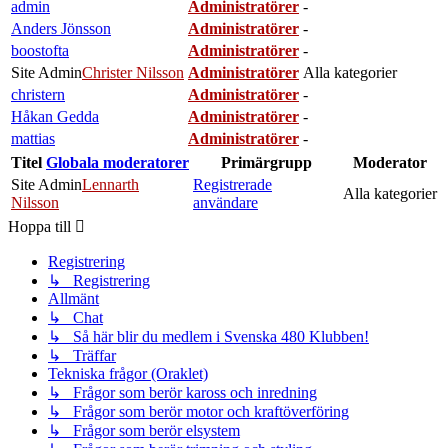
admin
Administratörer
-
Anders Jönsson
Administratörer
-
boostofta
Administratörer
-
Site Admin
Christer Nilsson
Administratörer
Alla kategorier
christern
Administratörer
-
Håkan Gedda
Administratörer
-
mattias
Administratörer
-
Titel
Globala moderatorer
Primärgrupp
Moderator
Site Admin
Lennarth
Registrerade
Alla kategorier
Nilsson
användare
Hoppa till
Registrering
↳ Registrering
Allmänt
↳ Chat
↳ Så här blir du medlem i Svenska 480 Klubben!
↳ Träffar
Tekniska frågor (Oraklet)
↳ Frågor som berör kaross och inredning
↳ Frågor som berör motor och kraftöverföring
↳ Frågor som berör elsystem