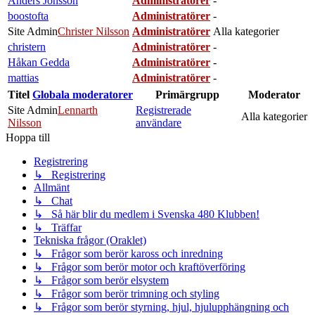
Anders Jönsson
Administratörer
-
boostofta
Administratörer
-
Site Admin
Christer Nilsson
Administratörer
Alla kategorier
christern
Administratörer
-
Håkan Gedda
Administratörer
-
mattias
Administratörer
-
Titel
Globala moderatorer
Primärgrupp
Moderator
Site Admin
Lennarth
Registrerade
Alla kategorier
Nilsson
användare
Hoppa till
Registrering
↳ Registrering
Allmänt
↳ Chat
↳ Så här blir du medlem i Svenska 480 Klubben!
↳ Träffar
Tekniska frågor (Oraklet)
↳ Frågor som berör kaross och inredning
↳ Frågor som berör motor och kraftöverföring
↳ Frågor som berör elsystem
↳ Frågor som berör trimning och styling
↳ Frågor som berör styrning, hjul, hjulupphängning och