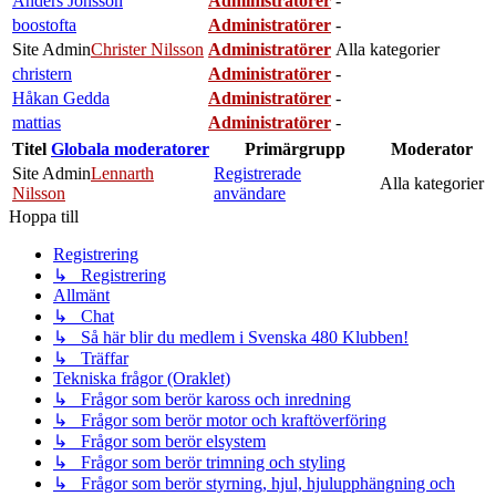
Anders Jönsson
Administratörer
-
boostofta
Administratörer
-
Site Admin
Christer Nilsson
Administratörer
Alla kategorier
christern
Administratörer
-
Håkan Gedda
Administratörer
-
mattias
Administratörer
-
Titel
Globala moderatorer
Primärgrupp
Moderator
Site Admin
Lennarth
Registrerade
Alla kategorier
Nilsson
användare
Hoppa till
Registrering
↳ Registrering
Allmänt
↳ Chat
↳ Så här blir du medlem i Svenska 480 Klubben!
↳ Träffar
Tekniska frågor (Oraklet)
↳ Frågor som berör kaross och inredning
↳ Frågor som berör motor och kraftöverföring
↳ Frågor som berör elsystem
↳ Frågor som berör trimning och styling
↳ Frågor som berör styrning, hjul, hjulupphängning och