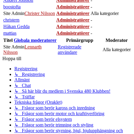
Anders Jönsson
Administratörer
-
boostofta
Administratörer
-
Site Admin
Christer Nilsson
Administratörer
Alla kategorier
christern
Administratörer
-
Håkan Gedda
Administratörer
-
mattias
Administratörer
-
Titel
Globala moderatorer
Primärgrupp
Moderator
Site Admin
Lennarth
Registrerade
Alla kategorier
Nilsson
användare
Hoppa till
Registrering
↳ Registrering
Allmänt
↳ Chat
↳ Så här blir du medlem i Svenska 480 Klubben!
↳ Träffar
Tekniska frågor (Oraklet)
↳ Frågor som berör kaross och inredning
↳ Frågor som berör motor och kraftöverföring
↳ Frågor som berör elsystem
↳ Frågor som berör trimning och styling
↳ Frågor som berör styrning, hjul, hjulupphängning och