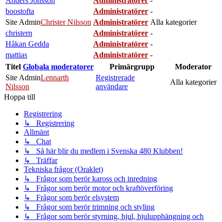
Anders Jönsson
Administratörer
-
boostofta
Administratörer
-
Site Admin
Christer Nilsson
Administratörer
Alla kategorier
christern
Administratörer
-
Håkan Gedda
Administratörer
-
mattias
Administratörer
-
Titel
Globala moderatorer
Primärgrupp
Moderator
Site Admin
Lennarth
Registrerade
Alla kategorier
Nilsson
användare
Hoppa till
Registrering
↳ Registrering
Allmänt
↳ Chat
↳ Så här blir du medlem i Svenska 480 Klubben!
↳ Träffar
Tekniska frågor (Oraklet)
↳ Frågor som berör kaross och inredning
↳ Frågor som berör motor och kraftöverföring
↳ Frågor som berör elsystem
↳ Frågor som berör trimning och styling
↳ Frågor som berör styrning, hjul, hjulupphängning och