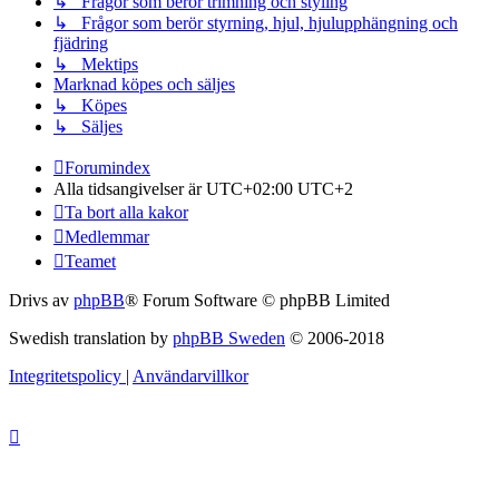
↳ Frågor som berör trimning och styling
↳ Frågor som berör styrning, hjul, hjulupphängning och
fjädring
↳ Mektips
Marknad köpes och säljes
↳ Köpes
↳ Säljes
Forumindex
Alla tidsangivelser är UTC+02:00 UTC+2
Ta bort alla kakor
Medlemmar
Teamet
Drivs av
phpBB
® Forum Software © phpBB Limited
Swedish translation by
phpBB Sweden
© 2006-2018
Integritetspolicy
|
Användarvillkor