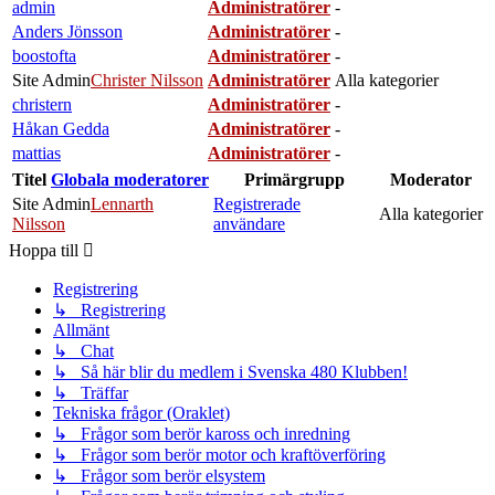
admin
Administratörer
-
Anders Jönsson
Administratörer
-
boostofta
Administratörer
-
Site Admin
Christer Nilsson
Administratörer
Alla kategorier
christern
Administratörer
-
Håkan Gedda
Administratörer
-
mattias
Administratörer
-
Titel
Globala moderatorer
Primärgrupp
Moderator
Site Admin
Lennarth
Registrerade
Alla kategorier
Nilsson
användare
Hoppa till
Registrering
↳ Registrering
Allmänt
↳ Chat
↳ Så här blir du medlem i Svenska 480 Klubben!
↳ Träffar
Tekniska frågor (Oraklet)
↳ Frågor som berör kaross och inredning
↳ Frågor som berör motor och kraftöverföring
↳ Frågor som berör elsystem