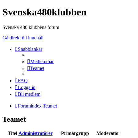
Svenska480klubben
Svenska 480 klubbens forum
Gå direkt till innehåll
Snabblänkar
Medlemmar
Teamet
FAQ
Logga in
Bli medlem
Forumindex
Teamet
Teamet
Titel
Administratörer
Primärgrupp
Moderator