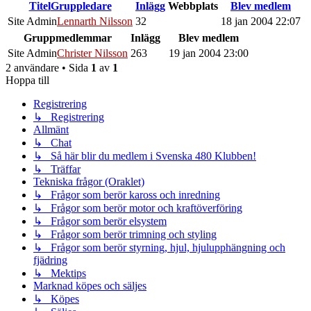
Titel
Gruppledare
Inlägg
Webbplats
Blev medlem
Site Admin
Lennarth Nilsson
32
18 jan 2004 22:07
Gruppmedlemmar
Inlägg
Blev medlem
Site Admin
Christer Nilsson
263
19 jan 2004 23:00
2 användare • Sida
1
av
1
Hoppa till
Registrering
↳ Registrering
Allmänt
↳ Chat
↳ Så här blir du medlem i Svenska 480 Klubben!
↳ Träffar
Tekniska frågor (Oraklet)
↳ Frågor som berör kaross och inredning
↳ Frågor som berör motor och kraftöverföring
↳ Frågor som berör elsystem
↳ Frågor som berör trimning och styling
↳ Frågor som berör styrning, hjul, hjulupphängning och
fjädring
↳ Mektips
Marknad köpes och säljes
↳ Köpes