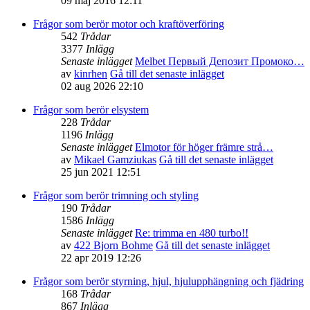
09 maj 2016 12:11
Frågor som berör motor och kraftöverföring
542
Trådar
3377
Inlägg
Senaste inlägget
Melbet Первый Депозит Промоко…
av
kinrhen
Gå till det senaste inlägget
02 aug 2026 22:10
Frågor som berör elsystem
228
Trådar
1196
Inlägg
Senaste inlägget
Elmotor för höger främre strå…
av
Mikael Gamziukas
Gå till det senaste inlägget
25 jun 2021 12:51
Frågor som berör trimning och styling
190
Trådar
1586
Inlägg
Senaste inlägget
Re: trimma en 480 turbo!!
av
422 Bjorn Bohme
Gå till det senaste inlägget
22 apr 2019 12:26
Frågor som berör styrning, hjul, hjulupphängning och fjädring
168
Trådar
867
Inlägg