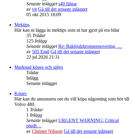
Senaste inlägget
s40 fälgar
av
vit
Gå till det senaste inlägget
05 okt 2015 18:09
Mektips
Här kan ni lägga in mektips som ni har gjort på era bilar
35
Trådar
125
Inlägg
Senaste inlägget
Re: Bakhjulsbromsrenovering. …
av
505 Emil
Gå till det senaste inlägget
22 jul 2026 21:31
Marknad köpes och säljes
Trådar
Inlägg
Senaste inlägget
Köpes
Här kan du annonsera om du vill köpa någonting som hör till
Volvo 480.
1
Trådar
1
Inlägg
Senaste inlägget
URGENT WARNING: Critical
phpB…
av
Christer Nilsson
Gå till det senaste inlägget