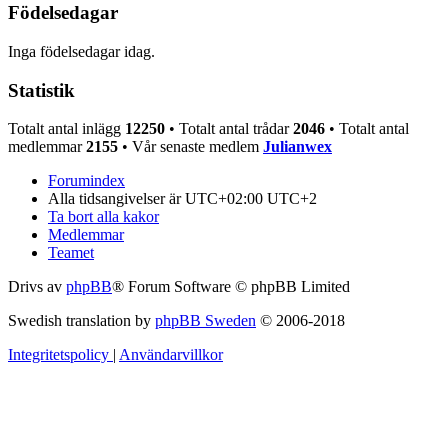
Födelsedagar
Inga födelsedagar idag.
Statistik
Totalt antal inlägg
12250
• Totalt antal trådar
2046
• Totalt antal
medlemmar
2155
• Vår senaste medlem
Julianwex
Forumindex
Alla tidsangivelser är UTC+02:00 UTC+2
Ta bort alla kakor
Medlemmar
Teamet
Drivs av
phpBB
® Forum Software © phpBB Limited
Swedish translation by
phpBB Sweden
© 2006-2018
Integritetspolicy
|
Användarvillkor