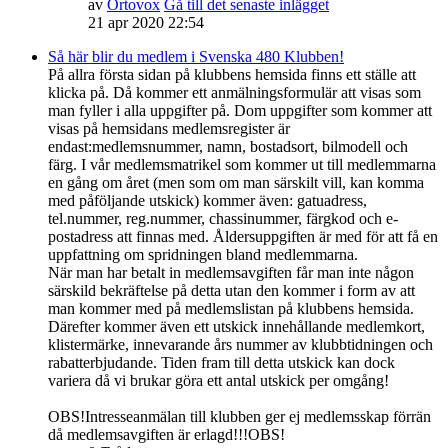
av
Ortovox
Gå till det senaste inlägget
21 apr 2020 22:54
Så här blir du medlem i Svenska 480 Klubben!
På allra första sidan på klubbens hemsida finns ett ställe att
klicka på. Då kommer ett anmälningsformulär att visas som
man fyller i alla uppgifter på. Dom uppgifter som kommer att
visas på hemsidans medlemsregister är
endast:medlemsnummer, namn, bostadsort, bilmodell och
färg. I vår medlemsmatrikel som kommer ut till medlemmarna
en gång om året (men som om man särskilt vill, kan komma
med påföljande utskick) kommer även: gatuadress,
tel.nummer, reg.nummer, chassinummer, färgkod och e-
postadress att finnas med. Åldersuppgiften är med för att få en
uppfattning om spridningen bland medlemmarna.
När man har betalt in medlemsavgiften får man inte någon
särskild bekräftelse på detta utan den kommer i form av att
man kommer med på medlemslistan på klubbens hemsida.
Därefter kommer även ett utskick innehållande medlemkort,
klistermärke, innevarande års nummer av klubbtidningen och
rabatterbjudande. Tiden fram till detta utskick kan dock
variera då vi brukar göra ett antal utskick per omgång!
OBS!Intresseanmälan till klubben ger ej medlemsskap förrän
då medlemsavgiften är erlagd!!!OBS!