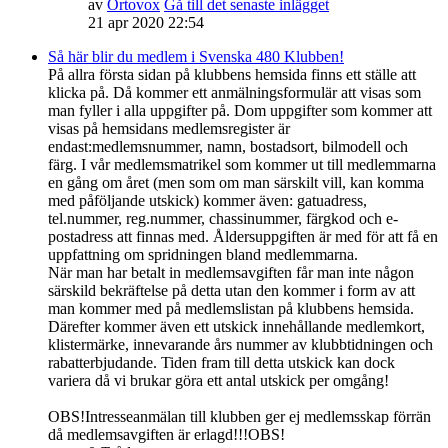
av
Ortovox
Gå till det senaste inlägget
21 apr 2020 22:54
Så här blir du medlem i Svenska 480 Klubben!
På allra första sidan på klubbens hemsida finns ett ställe att
klicka på. Då kommer ett anmälningsformulär att visas som
man fyller i alla uppgifter på. Dom uppgifter som kommer att
visas på hemsidans medlemsregister är
endast:medlemsnummer, namn, bostadsort, bilmodell och
färg. I vår medlemsmatrikel som kommer ut till medlemmarna
en gång om året (men som om man särskilt vill, kan komma
med påföljande utskick) kommer även: gatuadress,
tel.nummer, reg.nummer, chassinummer, färgkod och e-
postadress att finnas med. Åldersuppgiften är med för att få en
uppfattning om spridningen bland medlemmarna.
När man har betalt in medlemsavgiften får man inte någon
särskild bekräftelse på detta utan den kommer i form av att
man kommer med på medlemslistan på klubbens hemsida.
Därefter kommer även ett utskick innehållande medlemkort,
klistermärke, innevarande års nummer av klubbtidningen och
rabatterbjudande. Tiden fram till detta utskick kan dock
variera då vi brukar göra ett antal utskick per omgång!
OBS!Intresseanmälan till klubben ger ej medlemsskap förrän
då medlemsavgiften är erlagd!!!OBS!