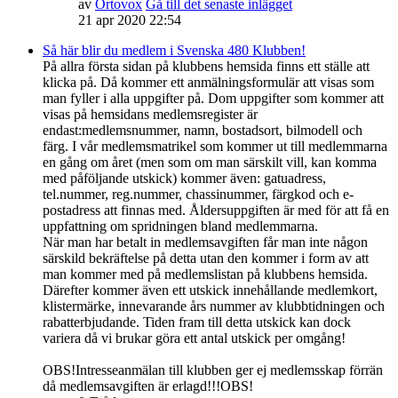
av
Ortovox
Gå till det senaste inlägget
21 apr 2020 22:54
Så här blir du medlem i Svenska 480 Klubben!
På allra första sidan på klubbens hemsida finns ett ställe att
klicka på. Då kommer ett anmälningsformulär att visas som
man fyller i alla uppgifter på. Dom uppgifter som kommer att
visas på hemsidans medlemsregister är
endast:medlemsnummer, namn, bostadsort, bilmodell och
färg. I vår medlemsmatrikel som kommer ut till medlemmarna
en gång om året (men som om man särskilt vill, kan komma
med påföljande utskick) kommer även: gatuadress,
tel.nummer, reg.nummer, chassinummer, färgkod och e-
postadress att finnas med. Åldersuppgiften är med för att få en
uppfattning om spridningen bland medlemmarna.
När man har betalt in medlemsavgiften får man inte någon
särskild bekräftelse på detta utan den kommer i form av att
man kommer med på medlemslistan på klubbens hemsida.
Därefter kommer även ett utskick innehållande medlemkort,
klistermärke, innevarande års nummer av klubbtidningen och
rabatterbjudande. Tiden fram till detta utskick kan dock
variera då vi brukar göra ett antal utskick per omgång!
OBS!Intresseanmälan till klubben ger ej medlemsskap förrän
då medlemsavgiften är erlagd!!!OBS!