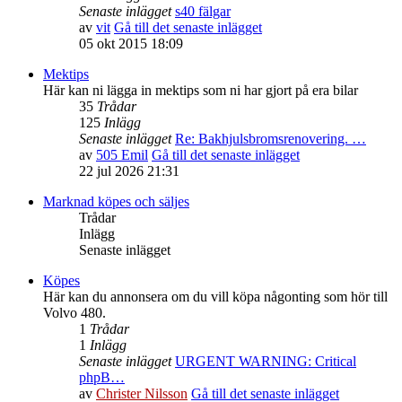
Senaste inlägget
s40 fälgar
av
vit
Gå till det senaste inlägget
05 okt 2015 18:09
Mektips
Här kan ni lägga in mektips som ni har gjort på era bilar
35
Trådar
125
Inlägg
Senaste inlägget
Re: Bakhjulsbromsrenovering. …
av
505 Emil
Gå till det senaste inlägget
22 jul 2026 21:31
Marknad köpes och säljes
Trådar
Inlägg
Senaste inlägget
Köpes
Här kan du annonsera om du vill köpa någonting som hör till
Volvo 480.
1
Trådar
1
Inlägg
Senaste inlägget
URGENT WARNING: Critical
phpB…
av
Christer Nilsson
Gå till det senaste inlägget