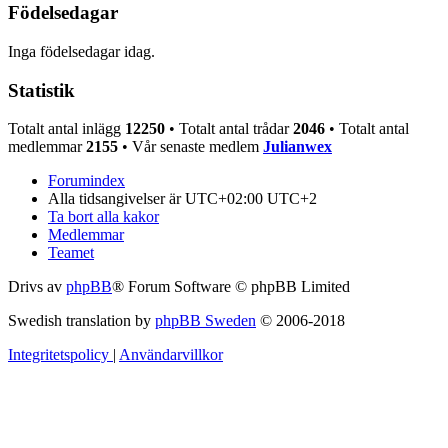
Födelsedagar
Inga födelsedagar idag.
Statistik
Totalt antal inlägg
12250
• Totalt antal trådar
2046
• Totalt antal
medlemmar
2155
• Vår senaste medlem
Julianwex
Forumindex
Alla tidsangivelser är UTC+02:00 UTC+2
Ta bort alla kakor
Medlemmar
Teamet
Drivs av
phpBB
® Forum Software © phpBB Limited
Swedish translation by
phpBB Sweden
© 2006-2018
Integritetspolicy
|
Användarvillkor