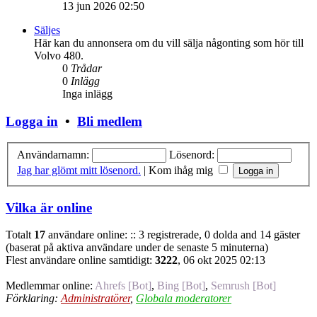
13 jun 2026 02:50
Säljes
Här kan du annonsera om du vill sälja någonting som hör till
Volvo 480.
0
Trådar
0
Inlägg
Inga inlägg
Logga in
•
Bli medlem
Användarnamn:
Lösenord:
Jag har glömt mitt lösenord.
|
Kom ihåg mig
Vilka är online
Totalt
17
användare online: :: 3 registrerade, 0 dolda and 14 gäster
(baserat på aktiva användare under de senaste 5 minuterna)
Flest användare online samtidigt:
3222
, 06 okt 2025 02:13
Medlemmar online:
Ahrefs [Bot]
,
Bing [Bot]
,
Semrush [Bot]
Förklaring:
Administratörer
,
Globala moderatorer