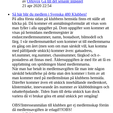
av
Ortovox
Gå till det senaste inlägget
21 apr 2020 22:54
Så här blir du medlem i Svenska 480 Klubben!
På allra första sidan på klubbens hemsida finns ett ställe att
klicka på. Då kommer ett anmälningsformulär att visas som
man fyller i alla uppgifter på. Dom uppgifter som kommer att
visas på hemsidans medlemsregister är
endast:medlemsnummer, namn, bostadsort, bilmodell och
färg. I vår medlemsmatrikel som kommer ut till medlemmarna
en gång om året (men som om man särskilt vill, kan komma
med påföljande utskick) kommer även: gatuadress,
tel.nummer, reg.nummer, chassinummer, färgkod och e-
postadress att finnas med. Åldersuppgiften är med för att få en
uppfattning om spridningen bland medlemmarna.
När man har betalt in medlemsavgiften får man inte någon
särskild bekräftelse på detta utan den kommer i form av att
man kommer med på medlemslistan på klubbens hemsida.
Därefter kommer även ett utskick innehållande medlemkort,
klistermärke, innevarande års nummer av klubbtidningen och
rabatterbjudande. Tiden fram till detta utskick kan dock
variera då vi brukar göra ett antal utskick per omgång!
OBS!Intresseanmälan till klubben ger ej medlemsskap förrän
då medlemsavgiften är erlagd!!!OBS!