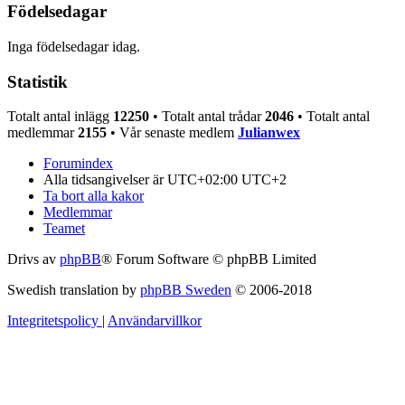
Födelsedagar
Inga födelsedagar idag.
Statistik
Totalt antal inlägg
12250
• Totalt antal trådar
2046
• Totalt antal
medlemmar
2155
• Vår senaste medlem
Julianwex
Forumindex
Alla tidsangivelser är UTC+02:00 UTC+2
Ta bort alla kakor
Medlemmar
Teamet
Drivs av
phpBB
® Forum Software © phpBB Limited
Swedish translation by
phpBB Sweden
© 2006-2018
Integritetspolicy
|
Användarvillkor