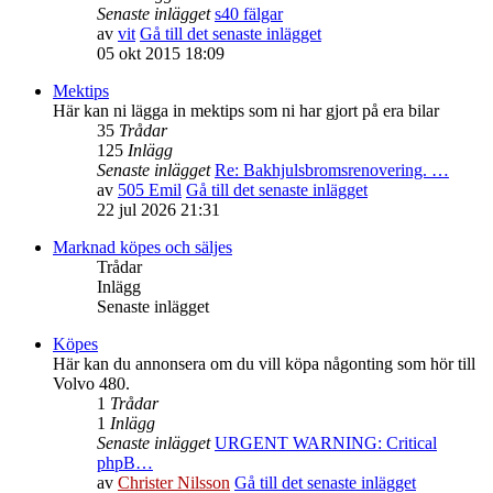
Senaste inlägget
s40 fälgar
av
vit
Gå till det senaste inlägget
05 okt 2015 18:09
Mektips
Här kan ni lägga in mektips som ni har gjort på era bilar
35
Trådar
125
Inlägg
Senaste inlägget
Re: Bakhjulsbromsrenovering. …
av
505 Emil
Gå till det senaste inlägget
22 jul 2026 21:31
Marknad köpes och säljes
Trådar
Inlägg
Senaste inlägget
Köpes
Här kan du annonsera om du vill köpa någonting som hör till
Volvo 480.
1
Trådar
1
Inlägg
Senaste inlägget
URGENT WARNING: Critical
phpB…
av
Christer Nilsson
Gå till det senaste inlägget