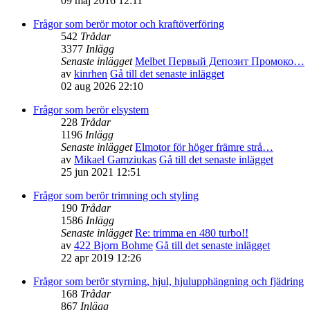
09 maj 2016 12:11
Frågor som berör motor och kraftöverföring
542
Trådar
3377
Inlägg
Senaste inlägget
Melbet Первый Депозит Промоко…
av
kinrhen
Gå till det senaste inlägget
02 aug 2026 22:10
Frågor som berör elsystem
228
Trådar
1196
Inlägg
Senaste inlägget
Elmotor för höger främre strå…
av
Mikael Gamziukas
Gå till det senaste inlägget
25 jun 2021 12:51
Frågor som berör trimning och styling
190
Trådar
1586
Inlägg
Senaste inlägget
Re: trimma en 480 turbo!!
av
422 Bjorn Bohme
Gå till det senaste inlägget
22 apr 2019 12:26
Frågor som berör styrning, hjul, hjulupphängning och fjädring
168
Trådar
867
Inlägg