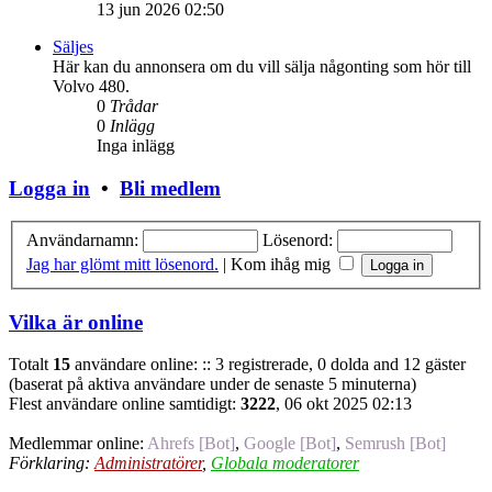
13 jun 2026 02:50
Säljes
Här kan du annonsera om du vill sälja någonting som hör till
Volvo 480.
0
Trådar
0
Inlägg
Inga inlägg
Logga in
•
Bli medlem
Användarnamn:
Lösenord:
Jag har glömt mitt lösenord.
|
Kom ihåg mig
Vilka är online
Totalt
15
användare online: :: 3 registrerade, 0 dolda and 12 gäster
(baserat på aktiva användare under de senaste 5 minuterna)
Flest användare online samtidigt:
3222
, 06 okt 2025 02:13
Medlemmar online:
Ahrefs [Bot]
,
Google [Bot]
,
Semrush [Bot]
Förklaring:
Administratörer
,
Globala moderatorer