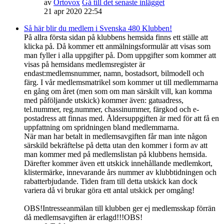
av
Ortovox
Gå till det senaste inlägget
21 apr 2020 22:54
Så här blir du medlem i Svenska 480 Klubben!
På allra första sidan på klubbens hemsida finns ett ställe att
klicka på. Då kommer ett anmälningsformulär att visas som
man fyller i alla uppgifter på. Dom uppgifter som kommer att
visas på hemsidans medlemsregister är
endast:medlemsnummer, namn, bostadsort, bilmodell och
färg. I vår medlemsmatrikel som kommer ut till medlemmarna
en gång om året (men som om man särskilt vill, kan komma
med påföljande utskick) kommer även: gatuadress,
tel.nummer, reg.nummer, chassinummer, färgkod och e-
postadress att finnas med. Åldersuppgiften är med för att få en
uppfattning om spridningen bland medlemmarna.
När man har betalt in medlemsavgiften får man inte någon
särskild bekräftelse på detta utan den kommer i form av att
man kommer med på medlemslistan på klubbens hemsida.
Därefter kommer även ett utskick innehållande medlemkort,
klistermärke, innevarande års nummer av klubbtidningen och
rabatterbjudande. Tiden fram till detta utskick kan dock
variera då vi brukar göra ett antal utskick per omgång!
OBS!Intresseanmälan till klubben ger ej medlemsskap förrän
då medlemsavgiften är erlagd!!!OBS!