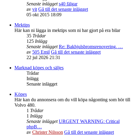
Senaste inlägget
s40 fälgar
av
vit
Gå till det senaste inlägget
05 okt 2015 18:09
Mektips
Här kan ni lägga in mektips som ni har gjort på era bilar
35
Trådar
125
Inlägg
Senaste inlägget
Re: Bakhjulsbromsrenovering. …
av
505 Emil
Gå till det senaste inlägget
22 jul 2026 21:31
Marknad köpes och säljes
Trådar
Inlägg
Senaste inlägget
Köpes
Här kan du annonsera om du vill köpa någonting som hör till
Volvo 480.
1
Trådar
1
Inlägg
Senaste inlägget
URGENT WARNING: Critical
phpB…
av
Christer Nilsson
Gå till det senaste inlägget