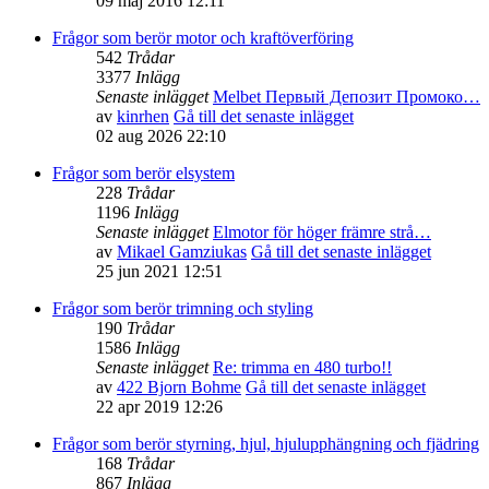
09 maj 2016 12:11
Frågor som berör motor och kraftöverföring
542
Trådar
3377
Inlägg
Senaste inlägget
Melbet Первый Депозит Промоко…
av
kinrhen
Gå till det senaste inlägget
02 aug 2026 22:10
Frågor som berör elsystem
228
Trådar
1196
Inlägg
Senaste inlägget
Elmotor för höger främre strå…
av
Mikael Gamziukas
Gå till det senaste inlägget
25 jun 2021 12:51
Frågor som berör trimning och styling
190
Trådar
1586
Inlägg
Senaste inlägget
Re: trimma en 480 turbo!!
av
422 Bjorn Bohme
Gå till det senaste inlägget
22 apr 2019 12:26
Frågor som berör styrning, hjul, hjulupphängning och fjädring
168
Trådar
867
Inlägg