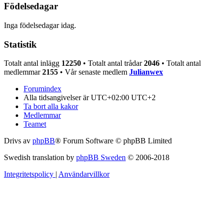
Födelsedagar
Inga födelsedagar idag.
Statistik
Totalt antal inlägg
12250
• Totalt antal trådar
2046
• Totalt antal
medlemmar
2155
• Vår senaste medlem
Julianwex
Forumindex
Alla tidsangivelser är UTC+02:00 UTC+2
Ta bort alla kakor
Medlemmar
Teamet
Drivs av
phpBB
® Forum Software © phpBB Limited
Swedish translation by
phpBB Sweden
© 2006-2018
Integritetspolicy
|
Användarvillkor