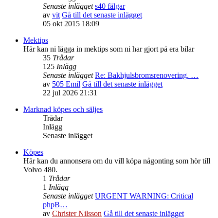
Senaste inlägget
s40 fälgar
av
vit
Gå till det senaste inlägget
05 okt 2015 18:09
Mektips
Här kan ni lägga in mektips som ni har gjort på era bilar
35
Trådar
125
Inlägg
Senaste inlägget
Re: Bakhjulsbromsrenovering. …
av
505 Emil
Gå till det senaste inlägget
22 jul 2026 21:31
Marknad köpes och säljes
Trådar
Inlägg
Senaste inlägget
Köpes
Här kan du annonsera om du vill köpa någonting som hör till
Volvo 480.
1
Trådar
1
Inlägg
Senaste inlägget
URGENT WARNING: Critical
phpB…
av
Christer Nilsson
Gå till det senaste inlägget