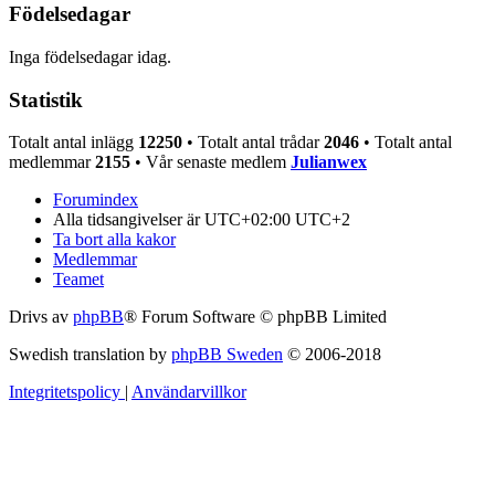
Födelsedagar
Inga födelsedagar idag.
Statistik
Totalt antal inlägg
12250
• Totalt antal trådar
2046
• Totalt antal
medlemmar
2155
• Vår senaste medlem
Julianwex
Forumindex
Alla tidsangivelser är UTC+02:00 UTC+2
Ta bort alla kakor
Medlemmar
Teamet
Drivs av
phpBB
® Forum Software © phpBB Limited
Swedish translation by
phpBB Sweden
© 2006-2018
Integritetspolicy
|
Användarvillkor