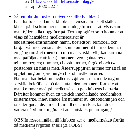
av
Ortovox
Gå till det senaste inlägget
21 apr 2020 22:54
Så här blir du medlem i Svenska 480 Klubben!
På allra första sidan på klubbens hemsida finns ett ställe att
klicka på. Då kommer ett anmälningsformulär att visas som
man fyller i alla uppgifter på. Dom uppgifter som kommer att
visas på hemsidans medlemsregister är
endast:medlemsnummer, namn, bostadsort, bilmodell och
färg. I vår medlemsmatrikel som kommer ut till medlemmarna
en gång om året (men som om man särskilt vill, kan komma
med påföljande utskick) kommer även: gatuadress,
tel.nummer, reg.nummer, chassinummer, färgkod och e-
postadress att finnas med. Åldersuppgiften är med för att få en
uppfattning om spridningen bland medlemmarna.
När man har betalt in medlemsavgiften får man inte någon
särskild bekräftelse på detta utan den kommer i form av att
man kommer med på medlemslistan på klubbens hemsida.
Därefter kommer även ett utskick innehållande medlemkort,
klistermärke, innevarande års nummer av klubbtidningen och
rabatterbjudande. Tiden fram till detta utskick kan dock
variera då vi brukar göra ett antal utskick per omgång!
OBS!Intresseanmälan till klubben ger ej medlemsskap förrän
då medlemsavgiften är erlagd!!!OBS!