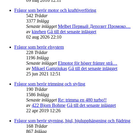
09 maj 2016 12:11
Frågor som berör motor och kraftöverföring
542
Trådar
3377
Inlägg
Senaste inlägget
Melbet Первый Депозит Промоко…
av
kinrhen
Gå till det senaste inlägget
02 aug 2026 22:10
Frågor som berör elsystem
228
Trådar
1196
Inlägg
Senaste inlägget
Elmotor för höger främre strå…
av
Mikael Gamziukas
Gå till det senaste inlägget
25 jun 2021 12:51
Frågor som berör trimning och styling
190
Trådar
1586
Inlägg
Senaste inlägget
Re: trimma en 480 turbo!!
av
422 Bjorn Bohme
Gå till det senaste inlägget
22 apr 2019 12:26
Frågor som berör styrning, hjul, hjulupphängning och fjädring
168
Trådar
867
Inlägg