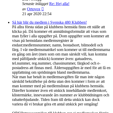
Senaste inlägget
Re: Hej alla!
Gå
av
Ortovox
till
21 apr 2020 22:54
det
senaste
Så här blir du medlem i Svenska 480 Klubben!
inlägget
På allra första sidan på klubbens hemsida finns ett ställe att
klicka på. Då kommer ett anmälningsformulär att visas som
man fyller i alla uppgifter på. Dom uppgifter som kommer att
visas på hemsidans medlemsregister är
endast:medlemsnummer, namn, bostadsort, bilmodell och
färg. I vår medlemsmatrikel som kommer ut till medlemmarna
en gång om året (men som om man särskilt vill, kan komma
med påföljande utskick) kommer även: gatuadress,
tel.nummer, reg.nummer, chassinummer, färgkod och e-
postadress att finnas med. Åldersuppgiften är med för att få en
uppfattning om spridningen bland medlemmarna.
När man har betalt in medlemsavgiften får man inte någon
särskild bekräftelse på detta utan den kommer i form av att
man kommer med på medlemslistan på klubbens hemsida.
Därefter kommer även ett utskick innehållande medlemkort,
klistermärke, innevarande års nummer av klubbtidningen och
rabatterbjudande. Tiden fram till detta utskick kan dock
variera då vi brukar göra ett antal utskick per omgång!