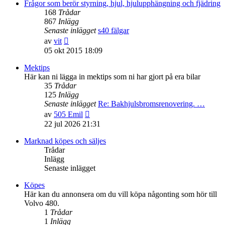
senaste
Frågor som berör styrning, hjul, hjulupphängning och fjädring
inlägget
168
Trådar
867
Inlägg
Senaste inlägget
s40 fälgar
Gå
av
vit
till
05 okt 2015 18:09
det
senaste
Mektips
inlägget
Här kan ni lägga in mektips som ni har gjort på era bilar
35
Trådar
125
Inlägg
Senaste inlägget
Re: Bakhjulsbromsrenovering. …
Gå
av
505 Emil
till
22 jul 2026 21:31
det
senaste
Marknad köpes och säljes
inlägget
Trådar
Inlägg
Senaste inlägget
Köpes
Här kan du annonsera om du vill köpa någonting som hör till
Volvo 480.
1
Trådar
1
Inlägg