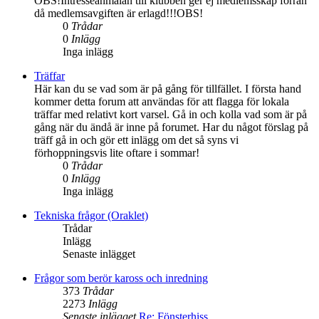
OBS!Intresseanmälan till klubben ger ej medlemsskap förrän
då medlemsavgiften är erlagd!!!OBS!
0
Trådar
0
Inlägg
Inga inlägg
Träffar
Här kan du se vad som är på gång för tillfället. I första hand
kommer detta forum att användas för att flagga för lokala
träffar med relativt kort varsel. Gå in och kolla vad som är på
gång när du ändå är inne på forumet. Har du något förslag på
träff gå in och gör ett inlägg om det så syns vi
förhoppningsvis lite oftare i sommar!
0
Trådar
0
Inlägg
Inga inlägg
Tekniska frågor (Oraklet)
Trådar
Inlägg
Senaste inlägget
Frågor som berör kaross och inredning
373
Trådar
2273
Inlägg
Senaste inlägget
Re: Fönsterhiss