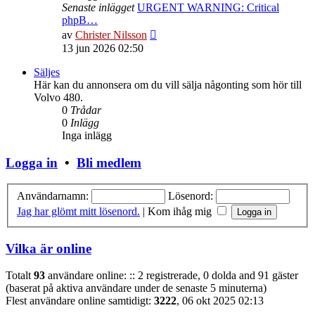
Senaste inlägget
URGENT WARNING: Critical
phpB…
Gå
av
Christer Nilsson
till
13 jun 2026 02:50
det
senaste
Säljes
inlägget
Här kan du annonsera om du vill sälja någonting som hör till
Volvo 480.
0
Trådar
0
Inlägg
Inga inlägg
Logga in
•
Bli medlem
Användarnamn:
Lösenord:
Jag har glömt mitt lösenord.
|
Kom ihåg mig
Vilka är online
Totalt
93
användare online: :: 2 registrerade, 0 dolda and 91 gäster
(baserat på aktiva användare under de senaste 5 minuterna)
Flest användare online samtidigt:
3222
, 06 okt 2025 02:13