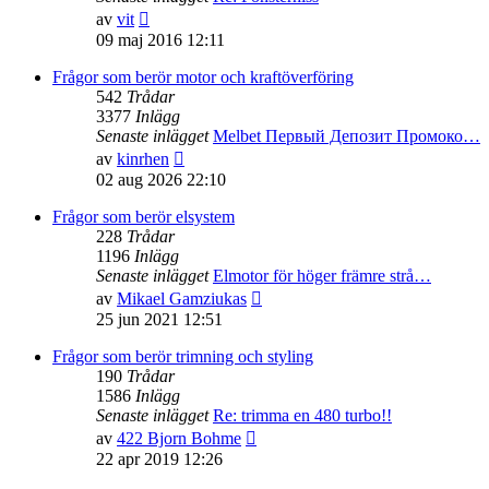
Gå
av
vit
till
09 maj 2016 12:11
det
senaste
Frågor som berör motor och kraftöverföring
inlägget
542
Trådar
3377
Inlägg
Senaste inlägget
Melbet Первый Депозит Промоко…
Gå
av
kinrhen
till
02 aug 2026 22:10
det
senaste
Frågor som berör elsystem
inlägget
228
Trådar
1196
Inlägg
Senaste inlägget
Elmotor för höger främre strå…
Gå
av
Mikael Gamziukas
till
25 jun 2021 12:51
det
senaste
Frågor som berör trimning och styling
inlägget
190
Trådar
1586
Inlägg
Senaste inlägget
Re: trimma en 480 turbo!!
Gå
av
422 Bjorn Bohme
till
22 apr 2019 12:26
det