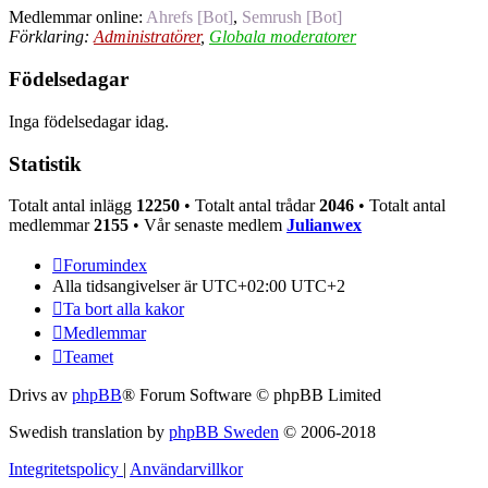
Medlemmar online:
Ahrefs [Bot]
,
Semrush [Bot]
Förklaring:
Administratörer
,
Globala moderatorer
Födelsedagar
Inga födelsedagar idag.
Statistik
Totalt antal inlägg
12250
• Totalt antal trådar
2046
• Totalt antal
medlemmar
2155
• Vår senaste medlem
Julianwex
Forumindex
Alla tidsangivelser är UTC+02:00 UTC+2
Ta bort alla kakor
Medlemmar
Teamet
Drivs av
phpBB
® Forum Software © phpBB Limited
Swedish translation by
phpBB Sweden
© 2006-2018
Integritetspolicy
|
Användarvillkor