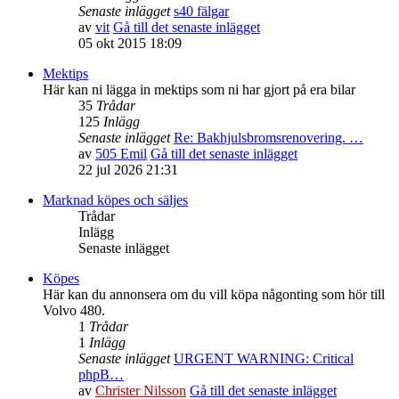
Senaste inlägget
s40 fälgar
av
vit
Gå till det senaste inlägget
05 okt 2015 18:09
Mektips
Här kan ni lägga in mektips som ni har gjort på era bilar
35
Trådar
125
Inlägg
Senaste inlägget
Re: Bakhjulsbromsrenovering. …
av
505 Emil
Gå till det senaste inlägget
22 jul 2026 21:31
Marknad köpes och säljes
Trådar
Inlägg
Senaste inlägget
Köpes
Här kan du annonsera om du vill köpa någonting som hör till
Volvo 480.
1
Trådar
1
Inlägg
Senaste inlägget
URGENT WARNING: Critical
phpB…
av
Christer Nilsson
Gå till det senaste inlägget