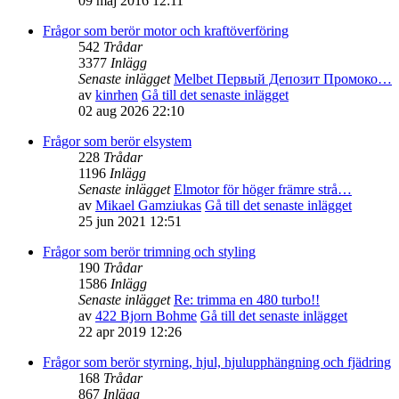
09 maj 2016 12:11
Frågor som berör motor och kraftöverföring
542
Trådar
3377
Inlägg
Senaste inlägget
Melbet Первый Депозит Промоко…
av
kinrhen
Gå till det senaste inlägget
02 aug 2026 22:10
Frågor som berör elsystem
228
Trådar
1196
Inlägg
Senaste inlägget
Elmotor för höger främre strå…
av
Mikael Gamziukas
Gå till det senaste inlägget
25 jun 2021 12:51
Frågor som berör trimning och styling
190
Trådar
1586
Inlägg
Senaste inlägget
Re: trimma en 480 turbo!!
av
422 Bjorn Bohme
Gå till det senaste inlägget
22 apr 2019 12:26
Frågor som berör styrning, hjul, hjulupphängning och fjädring
168
Trådar
867
Inlägg