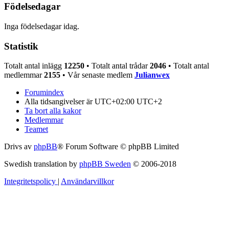
Födelsedagar
Inga födelsedagar idag.
Statistik
Totalt antal inlägg
12250
• Totalt antal trådar
2046
• Totalt antal
medlemmar
2155
• Vår senaste medlem
Julianwex
Forumindex
Alla tidsangivelser är UTC+02:00 UTC+2
Ta bort alla kakor
Medlemmar
Teamet
Drivs av
phpBB
® Forum Software © phpBB Limited
Swedish translation by
phpBB Sweden
© 2006-2018
Integritetspolicy
|
Användarvillkor