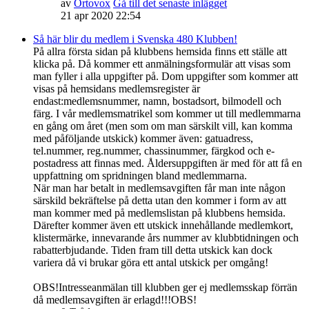
av
Ortovox
Gå till det senaste inlägget
21 apr 2020 22:54
Så här blir du medlem i Svenska 480 Klubben!
På allra första sidan på klubbens hemsida finns ett ställe att
klicka på. Då kommer ett anmälningsformulär att visas som
man fyller i alla uppgifter på. Dom uppgifter som kommer att
visas på hemsidans medlemsregister är
endast:medlemsnummer, namn, bostadsort, bilmodell och
färg. I vår medlemsmatrikel som kommer ut till medlemmarna
en gång om året (men som om man särskilt vill, kan komma
med påföljande utskick) kommer även: gatuadress,
tel.nummer, reg.nummer, chassinummer, färgkod och e-
postadress att finnas med. Åldersuppgiften är med för att få en
uppfattning om spridningen bland medlemmarna.
När man har betalt in medlemsavgiften får man inte någon
särskild bekräftelse på detta utan den kommer i form av att
man kommer med på medlemslistan på klubbens hemsida.
Därefter kommer även ett utskick innehållande medlemkort,
klistermärke, innevarande års nummer av klubbtidningen och
rabatterbjudande. Tiden fram till detta utskick kan dock
variera då vi brukar göra ett antal utskick per omgång!
OBS!Intresseanmälan till klubben ger ej medlemsskap förrän
då medlemsavgiften är erlagd!!!OBS!