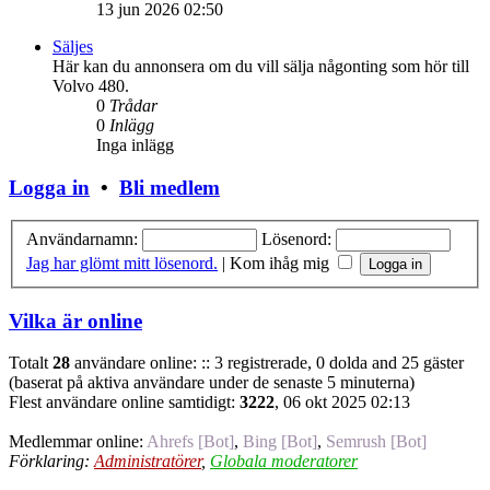
13 jun 2026 02:50
Säljes
Här kan du annonsera om du vill sälja någonting som hör till
Volvo 480.
0
Trådar
0
Inlägg
Inga inlägg
Logga in
•
Bli medlem
Användarnamn:
Lösenord:
Jag har glömt mitt lösenord.
|
Kom ihåg mig
Vilka är online
Totalt
28
användare online: :: 3 registrerade, 0 dolda and 25 gäster
(baserat på aktiva användare under de senaste 5 minuterna)
Flest användare online samtidigt:
3222
, 06 okt 2025 02:13
Medlemmar online:
Ahrefs [Bot]
,
Bing [Bot]
,
Semrush [Bot]
Förklaring:
Administratörer
,
Globala moderatorer