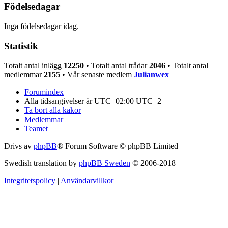
Födelsedagar
Inga födelsedagar idag.
Statistik
Totalt antal inlägg
12250
• Totalt antal trådar
2046
• Totalt antal
medlemmar
2155
• Vår senaste medlem
Julianwex
Forumindex
Alla tidsangivelser är UTC+02:00 UTC+2
Ta bort alla kakor
Medlemmar
Teamet
Drivs av
phpBB
® Forum Software © phpBB Limited
Swedish translation by
phpBB Sweden
© 2006-2018
Integritetspolicy
|
Användarvillkor