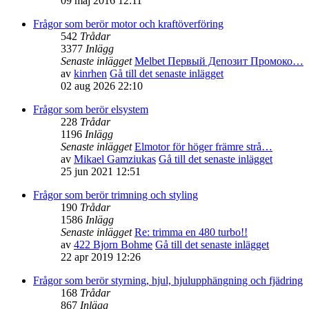
09 maj 2016 12:11
Frågor som berör motor och kraftöverföring
542
Trådar
3377
Inlägg
Senaste inlägget
Melbet Первый Депозит Промоко…
av
kinrhen
Gå till det senaste inlägget
02 aug 2026 22:10
Frågor som berör elsystem
228
Trådar
1196
Inlägg
Senaste inlägget
Elmotor för höger främre strå…
av
Mikael Gamziukas
Gå till det senaste inlägget
25 jun 2021 12:51
Frågor som berör trimning och styling
190
Trådar
1586
Inlägg
Senaste inlägget
Re: trimma en 480 turbo!!
av
422 Bjorn Bohme
Gå till det senaste inlägget
22 apr 2019 12:26
Frågor som berör styrning, hjul, hjulupphängning och fjädring
168
Trådar
867
Inlägg