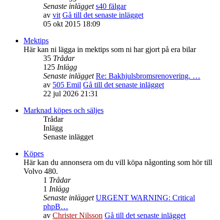
Senaste inlägget
s40 fälgar
av
vit
Gå till det senaste inlägget
05 okt 2015 18:09
Mektips
Här kan ni lägga in mektips som ni har gjort på era bilar
35
Trådar
125
Inlägg
Senaste inlägget
Re: Bakhjulsbromsrenovering. …
av
505 Emil
Gå till det senaste inlägget
22 jul 2026 21:31
Marknad köpes och säljes
Trådar
Inlägg
Senaste inlägget
Köpes
Här kan du annonsera om du vill köpa någonting som hör till
Volvo 480.
1
Trådar
1
Inlägg
Senaste inlägget
URGENT WARNING: Critical
phpB…
av
Christer Nilsson
Gå till det senaste inlägget