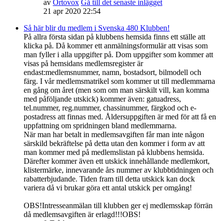
av
Ortovox
Gå till det senaste inlägget
21 apr 2020 22:54
Så här blir du medlem i Svenska 480 Klubben!
På allra första sidan på klubbens hemsida finns ett ställe att
klicka på. Då kommer ett anmälningsformulär att visas som
man fyller i alla uppgifter på. Dom uppgifter som kommer att
visas på hemsidans medlemsregister är
endast:medlemsnummer, namn, bostadsort, bilmodell och
färg. I vår medlemsmatrikel som kommer ut till medlemmarna
en gång om året (men som om man särskilt vill, kan komma
med påföljande utskick) kommer även: gatuadress,
tel.nummer, reg.nummer, chassinummer, färgkod och e-
postadress att finnas med. Åldersuppgiften är med för att få en
uppfattning om spridningen bland medlemmarna.
När man har betalt in medlemsavgiften får man inte någon
särskild bekräftelse på detta utan den kommer i form av att
man kommer med på medlemslistan på klubbens hemsida.
Därefter kommer även ett utskick innehållande medlemkort,
klistermärke, innevarande års nummer av klubbtidningen och
rabatterbjudande. Tiden fram till detta utskick kan dock
variera då vi brukar göra ett antal utskick per omgång!
OBS!Intresseanmälan till klubben ger ej medlemsskap förrän
då medlemsavgiften är erlagd!!!OBS!