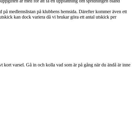
ppgiften är med för att få en uppfattning om spridningen bland
ed på medlemslistan på klubbens hemsida. Därefter kommer även ett
skick kan dock variera då vi brukar göra ett antal utskick per
ivt kort varsel. Gå in och kolla vad som är på gång när du ändå är inne