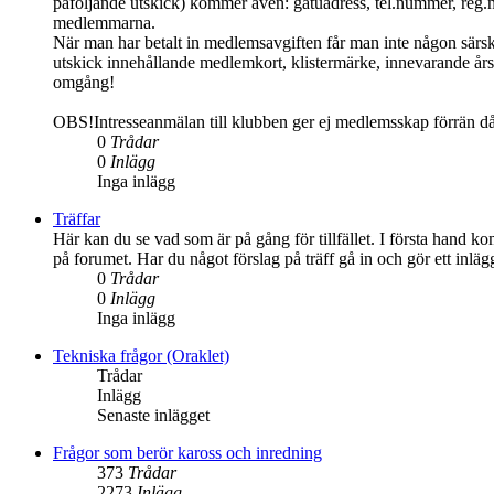
påföljande utskick) kommer även: gatuadress, tel.nummer, reg.
medlemmarna.
När man har betalt in medlemsavgiften får man inte någon särs
utskick innehållande medlemkort, klistermärke, innevarande års 
omgång!
OBS!Intresseanmälan till klubben ger ej medlemsskap förrän d
0
Trådar
0
Inlägg
Inga inlägg
Träffar
Här kan du se vad som är på gång för tillfället. I första hand ko
på forumet. Har du något förslag på träff gå in och gör ett inlä
0
Trådar
0
Inlägg
Inga inlägg
Tekniska frågor (Oraklet)
Trådar
Inlägg
Senaste inlägget
Frågor som berör kaross och inredning
373
Trådar
2273
Inlägg