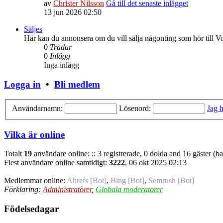
av
Christer Nilsson
Gå till det senaste inlägget
13 jun 2026 02:50
Säljes
Här kan du annonsera om du vill sälja någonting som hör till V
0
Trådar
0
Inlägg
Inga inlägg
Logga in
•
Bli medlem
Användarnamn:
Lösenord:
Jag h
Vilka är online
Totalt
19
användare online: :: 3 registrerade, 0 dolda and 16 gäster (b
Flest användare online samtidigt:
3222
, 06 okt 2025 02:13
Medlemmar online:
Ahrefs [Bot]
,
Bing [Bot]
,
Semrush [Bot]
Förklaring:
Administratörer
,
Globala moderatorer
Födelsedagar