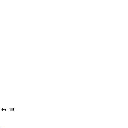
olvo 480.
…