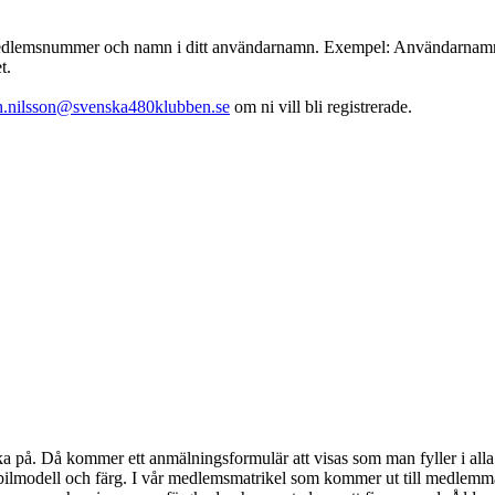
emsnummer och namn i ditt användarnamn. Exempel: Användarnamn : 001
t.
th.nilsson@svenska480klubben.se
om ni vill bli registrerade.
klicka på. Då kommer ett anmälningsformulär att visas som man fyller i 
bilmodell och färg. I vår medlemsmatrikel som kommer ut till medlem