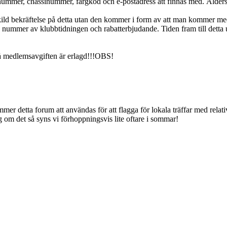
nummer, chassinummer, färgkod och e-postadress att finnas med. Åldersu
kild bekräftelse på detta utan den kommer i form av att man kommer m
nummer av klubbtidningen och rabatterbjudande. Tiden fram till detta ut
å medlemsavgiften är erlagd!!!OBS!
mmer detta forum att användas för att flagga för lokala träffar med relat
gg om det så syns vi förhoppningsvis lite oftare i sommar!