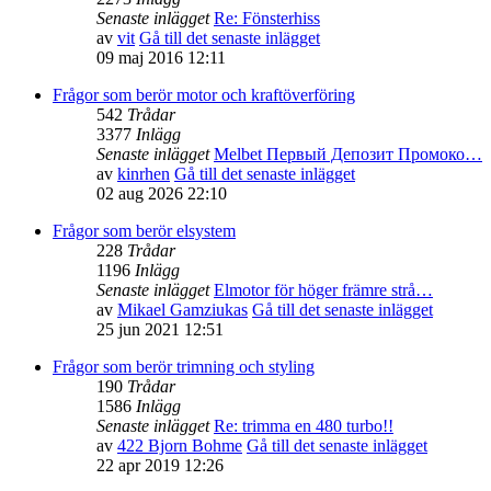
Senaste inlägget
Re: Fönsterhiss
av
vit
Gå till det senaste inlägget
09 maj 2016 12:11
Frågor som berör motor och kraftöverföring
542
Trådar
3377
Inlägg
Senaste inlägget
Melbet Первый Депозит Промоко…
av
kinrhen
Gå till det senaste inlägget
02 aug 2026 22:10
Frågor som berör elsystem
228
Trådar
1196
Inlägg
Senaste inlägget
Elmotor för höger främre strå…
av
Mikael Gamziukas
Gå till det senaste inlägget
25 jun 2021 12:51
Frågor som berör trimning och styling
190
Trådar
1586
Inlägg
Senaste inlägget
Re: trimma en 480 turbo!!
av
422 Bjorn Bohme
Gå till det senaste inlägget
22 apr 2019 12:26