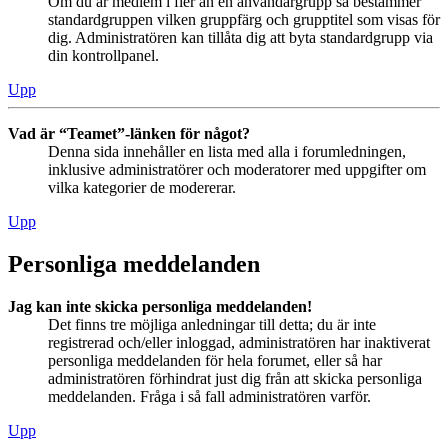
Om du är medlem i fler än en användargrupp så bestämmer
standardgruppen vilken gruppfärg och grupptitel som visas för
dig. Administratören kan tillåta dig att byta standardgrupp via
din kontrollpanel.
Upp
Vad är “Teamet”-länken för något?
Denna sida innehåller en lista med alla i forumledningen,
inklusive administratörer och moderatorer med uppgifter om
vilka kategorier de modererar.
Upp
Personliga meddelanden
Jag kan inte skicka personliga meddelanden!
Det finns tre möjliga anledningar till detta; du är inte
registrerad och/eller inloggad, administratören har inaktiverat
personliga meddelanden för hela forumet, eller så har
administratören förhindrat just dig från att skicka personliga
meddelanden. Fråga i så fall administratören varför.
Upp