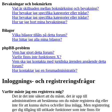
Bevakningar och bokmärken
Vad är skillnaden mellan bokmärkning och bevakning?
Hur bevakar jag specifika kategorier eller trådar?
Hur bevakar jag specifika kategorier eller trådar?
Hur tar jag bort mina bevakningar?
Bilagor
Vilka bilagor tillåts på detta forum?
Hur hittar jag alla mina bilagor?
phpBB-problem
Vem har gjort detta forum?
Varför finns inte funktionen X?
Vem ska jag kontakta med juridiska ärenden angående detta
forum?
Hur kontaktar jag en forumadministratör?
Inloggnings- och registreringsfrågor
Varför måste jag ens registrera mig?
Det är det inte säkert att du måste, det är upp till
administratören att bestämma om du måste registrera dig eller
inte för att kunna skriva och/eller läsa inlägg. Men registrering
ger dig tillgång till utökade funktioner som inte finns för