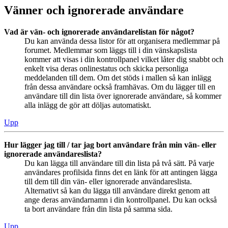
Vänner och ignorerade användare
Vad är vän- och ignorerade användarelistan för något?
Du kan använda dessa listor för att organisera medlemmar på
forumet. Medlemmar som läggs till i din vänskapslista
kommer att visas i din kontrollpanel vilket låter dig snabbt och
enkelt visa deras onlinestatus och skicka personliga
meddelanden till dem. Om det stöds i mallen så kan inlägg
från dessa användare också framhävas. Om du lägger till en
användare till din lista över ignorerade användare, så kommer
alla inlägg de gör att döljas automatiskt.
Upp
Hur lägger jag till / tar jag bort användare från min vän- eller
ignorerade användareslista?
Du kan lägga till användare till din lista på två sätt. På varje
användares profilsida finns det en länk för att antingen lägga
till dem till din vän- eller ignorerade användareslista.
Alternativt så kan du lägga till användare direkt genom att
ange deras användarnamn i din kontrollpanel. Du kan också
ta bort användare från din lista på samma sida.
Upp