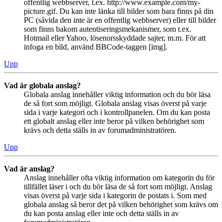
offentlig webbserver, t.ex. http://www.example.com/my-
picture.gif. Du kan inte länka till bilder som bara finns på din
PC (såvida den inte är en offentlig webbserver) eller till bilder
som finns bakom autentiseringsmekanismer, som t.ex.
Hotmail eller Yahoo, lösenorsskyddade sajter, m.m. För att
infoga en bild, använd BBCode-taggen [img].
Upp
Vad är globala anslag?
Globala anslag innehåller viktig information och du bör läsa
de så fort som möjligt. Globala anslag visas överst på varje
sida i varje kategori och i kontrollpanelen. Om du kan posta
ett globalt anslag eller inte beror på vilken behörighet som
krävs och detta ställs in av forumadministratören.
Upp
Vad är anslag?
Anslag innehåller ofta viktig information om kategorin du för
tillfället läser i och du bör läsa de så fort som möjligt. Anslag
visas överst på varje sida i kategorin de postats i. Som med
globala anslag så beror det på vilken behörighet som krävs om
du kan posta anslag eller inte och detta ställs in av