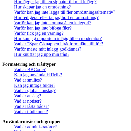
Hur lägger jag till en signatur till mitt inlägg?
Hur skapar jag en omröstning?
Varför kan jag inte lägga till fler omröstningsalternativ?
Hur redigerar eller tar jag bort en omröstning?
Varför kan jag inte komma åt en kategori?
Varför kan jag inte bifoga filer?
Varför fick jag en varning?
Hur kan jag rapportera inlägg till en moderator?
Vad är “Spara”-knappen i trådformuläret till för?
Varför måste mitt inlägg godkännas?
Hur knuffar jag upp min tråd?
Formatering och trådtyper
Vad är BBCode?
Kan jag använda HTML?
Vad är smilies?
Kan jag infoga bilder?
Vad är globala anslag?
Vad är anslag?
Vad är notiser?
Vad är låsta trådar?
Vad är trådikoner?
Användarnivåer och grupper
Vad är administratörer?