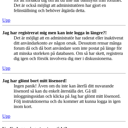
för att försäkra dig om att du inte har bannlysts från forumet.
Det är också möjligt att administratören har gjort en
felinställning och behöver åtgärda detta.
Upp
Jag har registrerat mig men kan inte logga in längre?!
Det är möjligt att en administratör har raderat eller inaktiverat
ditt användarkonto av någon orsak. Dessutom rensar många
forum då och då bort användare som inte postat på länge för
att minska storleken på databasen. Om så har skett, registrera
dig igen och försök involvera dig mer i diskussionerna.
Upp
Jag har glömt bort mitt lösenord!
Ingen panik! Även om du inte kan återfå ditt nuvarande
lösenord så kan du enkelt återställa det. Gå till
inloggningssidan och klicka på Jag har glömt mitt lösenord.
Följ instruktionerna och du kommer att kunna logga in igen
inom kort.
Upp