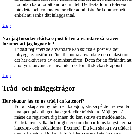
i onödan bara för att ändra din titel. De flesta forum tolererar
inte detta och en moderator eller administratör kommer helt
enkelt att sänka ditt inläggsantal.
Upp
När jag försöker skicka e-post till en användare så kräver
forumet att jag loggar in?
Endast registrerade användare kan skicka e-post via det
inbygga e-postformuläret till andra användare och endast om
det har aktiverats av administratören. Detta för att förhindra att
anonyma användare använder det för att skicka skräppost.
Upp
Tråd- och inläggsfrågor
Hur skapar jag en ny tråd i en kategori?
För att skapa en ny tråd i en kategori, klicka på den relevanta
knappen på antingen kategori- eller trådsidan. Möjligen så
måste du registrera dig innan du kan skriva ett meddelande.
En lista över vilka behörigheter som du har finns längst ner på
kategori- och trådsidorna. Exempel: Du kan skapa nya trådar i
denna kategori, Du kan bifoga filer i denna kategori, osv.