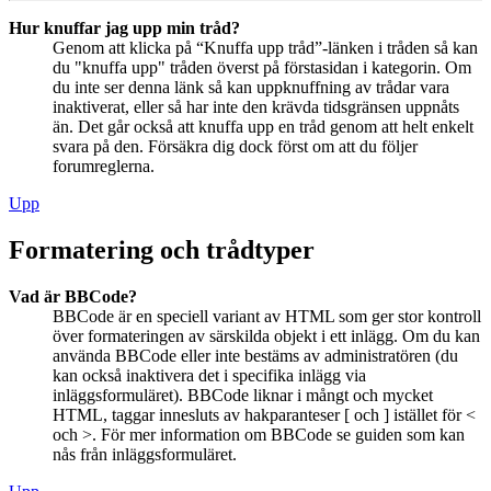
Hur knuffar jag upp min tråd?
Genom att klicka på “Knuffa upp tråd”-länken i tråden så kan
du "knuffa upp" tråden överst på förstasidan i kategorin. Om
du inte ser denna länk så kan uppknuffning av trådar vara
inaktiverat, eller så har inte den krävda tidsgränsen uppnåts
än. Det går också att knuffa upp en tråd genom att helt enkelt
svara på den. Försäkra dig dock först om att du följer
forumreglerna.
Upp
Formatering och trådtyper
Vad är BBCode?
BBCode är en speciell variant av HTML som ger stor kontroll
över formateringen av särskilda objekt i ett inlägg. Om du kan
använda BBCode eller inte bestäms av administratören (du
kan också inaktivera det i specifika inlägg via
inläggsformuläret). BBCode liknar i mångt och mycket
HTML, taggar innesluts av hakparanteser [ och ] istället för <
och >. För mer information om BBCode se guiden som kan
nås från inläggsformuläret.