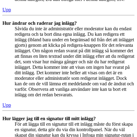
Upp
Hur ändrar och raderar jag inlägg?
Såvida du inte är administratör eller moderator kan du endast
redigera och ta bort dina egna inlägg. Du kan redigera ett
inlägg (ibland bara under en begränsad tid från det att inlägget
gjorts) genom att klicka på redigera-knappen för det relevanta
inlägget. Om någon redan svarat på ditt inlägg så kommer det
att finnas en liten textrad under ditt inlägg efter att du redigerat
det, som visar hur många gånger och när du har redigerat
inlägget. Detta kommer inte att visas om ingen har svarat på
ditt inlägg. Det kommer inte heller att visas om det är en
moderator eller administratör som redigerat inlägget. Dock
kan de om de vill lämna ett meddelande om vad de ändrat och
varför. Observera att vanliga användare inte kan ta bort ett
inlägg om det redan besvarats.
Upp
Hur lägger jag till en signatur till mitt inlägg?
För att lägga till en signatur till ett inlägg måste du först skapa
en signatur, detta gör du via din kontrollpanel. När du väl
skapat din signatur kan du kryssa i Infoga min signatur-rutan i