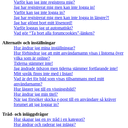
Varför kan jag inte registrera mig?
Jag har registrerat mig men kan inte logga in!
Varför kan jag inte logga in?
Jag har registrerat mig men kan inte logga in längre?!
Jag har glömt bort mitt lösenord!
Varför loggas jag ut automatiskt?
Vad gör “Ta bort alla forumcookies”-länken?
Alternativ och inställningar
Hur ändrar jag mina inställningar?
Hur förhindrar jag att mitt användarnamn visas i listorna över
vilka som är online?
Tiderna stämmer inte!
Jag ändrade tidszon men tiderna stämmer fortfarande inte!
Mitt språk finns inte med i listan!
Vad är det för bild som visas tillsammans med mitt
användarnamn?
Hur lägger jag till en visningsbild?
Hur ändrar jag min titel?
När jag försöker skicka e-post till en användare så kräver
forumet att jag loggar in?
Tråd- och inläggsfrågor
Hur skapar jag en ny tråd i en kategori?
Hur ändrar och raderar jag inlägg?