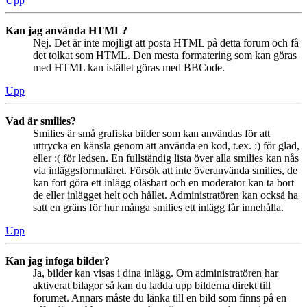
Upp
Kan jag använda HTML?
Nej. Det är inte möjligt att posta HTML på detta forum och få
det tolkat som HTML. Den mesta formatering som kan göras
med HTML kan istället göras med BBCode.
Upp
Vad är smilies?
Smilies är små grafiska bilder som kan användas för att
uttrycka en känsla genom att använda en kod, t.ex. :) för glad,
eller :( för ledsen. En fullständig lista över alla smilies kan nås
via inläggsformuläret. Försök att inte överanvända smilies, de
kan fort göra ett inlägg oläsbart och en moderator kan ta bort
de eller inlägget helt och hållet. Administratören kan också ha
satt en gräns för hur många smilies ett inlägg får innehålla.
Upp
Kan jag infoga bilder?
Ja, bilder kan visas i dina inlägg. Om administratören har
aktiverat bilagor så kan du ladda upp bilderna direkt till
forumet. Annars måste du länka till en bild som finns på en