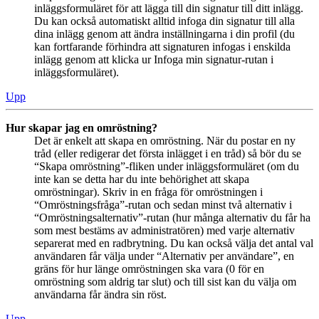
inläggsformuläret för att lägga till din signatur till ditt inlägg.
Du kan också automatiskt alltid infoga din signatur till alla
dina inlägg genom att ändra inställningarna i din profil (du
kan fortfarande förhindra att signaturen infogas i enskilda
inlägg genom att klicka ur Infoga min signatur-rutan i
inläggsformuläret).
Upp
Hur skapar jag en omröstning?
Det är enkelt att skapa en omröstning. När du postar en ny
tråd (eller redigerar det första inlägget i en tråd) så bör du se
“Skapa omröstning”-fliken under inläggsformuläret (om du
inte kan se detta har du inte behörighet att skapa
omröstningar). Skriv in en fråga för omröstningen i
“Omröstningsfråga”-rutan och sedan minst två alternativ i
“Omröstningsalternativ”-rutan (hur många alternativ du får ha
som mest bestäms av administratören) med varje alternativ
separerat med en radbrytning. Du kan också välja det antal val
användaren får välja under “Alternativ per användare”, en
gräns för hur länge omröstningen ska vara (0 för en
omröstning som aldrig tar slut) och till sist kan du välja om
användarna får ändra sin röst.
Upp