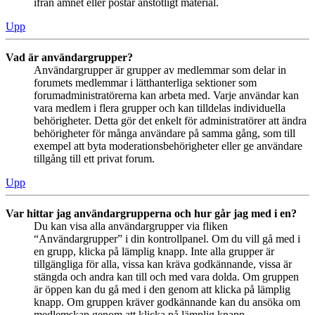
ifrån ämnet eller postar anstötligt material.
Upp
Vad är användargrupper?
Användargrupper är grupper av medlemmar som delar in
forumets medlemmar i lätthanterliga sektioner som
forumadministratörerna kan arbeta med. Varje användar kan
vara medlem i flera grupper och kan tilldelas individuella
behörigheter. Detta gör det enkelt för administratörer att ändra
behörigheter för många användare på samma gång, som till
exempel att byta moderationsbehörigheter eller ge användare
tillgång till ett privat forum.
Upp
Var hittar jag användargrupperna och hur går jag med i en?
Du kan visa alla användargrupper via fliken
“Användargrupper” i din kontrollpanel. Om du vill gå med i
en grupp, klicka på lämplig knapp. Inte alla grupper är
tillgängliga för alla, vissa kan kräva godkännande, vissa är
stängda och andra kan till och med vara dolda. Om gruppen
är öppen kan du gå med i den genom att klicka på lämplig
knapp. Om gruppen kräver godkännande kan du ansöka om
medlemskap genom att klicka på lämplig knapp.