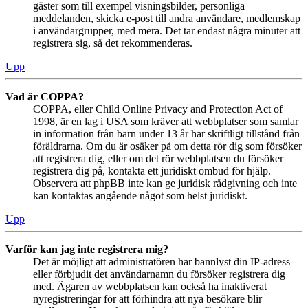
gäster som till exempel visningsbilder, personliga
meddelanden, skicka e-post till andra användare, medlemskap
i användargrupper, med mera. Det tar endast några minuter att
registrera sig, så det rekommenderas.
Upp
Vad är COPPA?
COPPA, eller Child Online Privacy and Protection Act of
1998, är en lag i USA som kräver att webbplatser som samlar
in information från barn under 13 år har skriftligt tillstånd från
föräldrarna. Om du är osäker på om detta rör dig som försöker
att registrera dig, eller om det rör webbplatsen du försöker
registrera dig på, kontakta ett juridiskt ombud för hjälp.
Observera att phpBB inte kan ge juridisk rådgivning och inte
kan kontaktas angående något som helst juridiskt.
Upp
Varför kan jag inte registrera mig?
Det är möjligt att administratören har bannlyst din IP-adress
eller förbjudit det användarnamn du försöker registrera dig
med. Ägaren av webbplatsen kan också ha inaktiverat
nyregistreringar för att förhindra att nya besökare blir