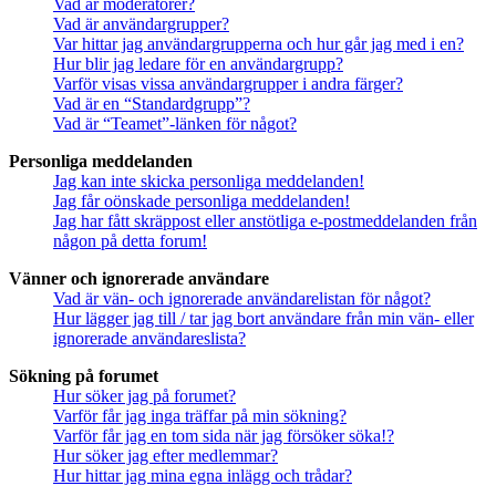
Vad är moderatorer?
Vad är användargrupper?
Var hittar jag användargrupperna och hur går jag med i en?
Hur blir jag ledare för en användargrupp?
Varför visas vissa användargrupper i andra färger?
Vad är en “Standardgrupp”?
Vad är “Teamet”-länken för något?
Personliga meddelanden
Jag kan inte skicka personliga meddelanden!
Jag får oönskade personliga meddelanden!
Jag har fått skräppost eller anstötliga e-postmeddelanden från
någon på detta forum!
Vänner och ignorerade användare
Vad är vän- och ignorerade användarelistan för något?
Hur lägger jag till / tar jag bort användare från min vän- eller
ignorerade användareslista?
Sökning på forumet
Hur söker jag på forumet?
Varför får jag inga träffar på min sökning?
Varför får jag en tom sida när jag försöker söka!?
Hur söker jag efter medlemmar?
Hur hittar jag mina egna inlägg och trådar?