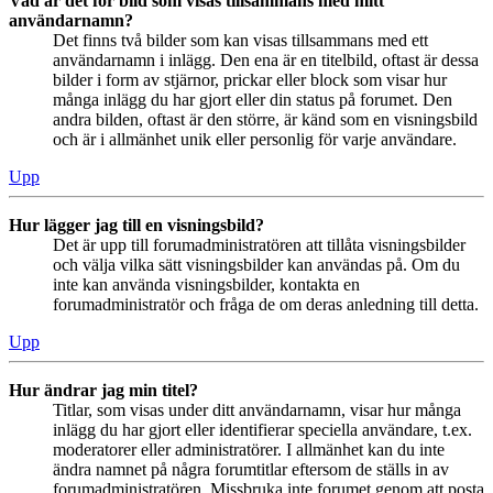
Vad är det för bild som visas tillsammans med mitt
användarnamn?
Det finns två bilder som kan visas tillsammans med ett
användarnamn i inlägg. Den ena är en titelbild, oftast är dessa
bilder i form av stjärnor, prickar eller block som visar hur
många inlägg du har gjort eller din status på forumet. Den
andra bilden, oftast är den större, är känd som en visningsbild
och är i allmänhet unik eller personlig för varje användare.
Upp
Hur lägger jag till en visningsbild?
Det är upp till forumadministratören att tillåta visningsbilder
och välja vilka sätt visningsbilder kan användas på. Om du
inte kan använda visningsbilder, kontakta en
forumadministratör och fråga de om deras anledning till detta.
Upp
Hur ändrar jag min titel?
Titlar, som visas under ditt användarnamn, visar hur många
inlägg du har gjort eller identifierar speciella användare, t.ex.
moderatorer eller administratörer. I allmänhet kan du inte
ändra namnet på några forumtitlar eftersom de ställs in av
forumadministratören. Missbruka inte forumet genom att posta