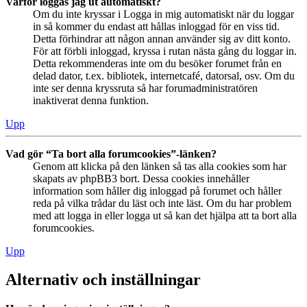
Varför loggas jag ut automatiskt?
Om du inte kryssar i Logga in mig automatiskt när du loggar
in så kommer du endast att hållas inloggad för en viss tid.
Detta förhindrar att någon annan använder sig av ditt konto.
För att förbli inloggad, kryssa i rutan nästa gång du loggar in.
Detta rekommenderas inte om du besöker forumet från en
delad dator, t.ex. bibliotek, internetcafé, datorsal, osv. Om du
inte ser denna kryssruta så har forumadministratören
inaktiverat denna funktion.
Upp
Vad gör “Ta bort alla forumcookies”-länken?
Genom att klicka på den länken så tas alla cookies som har
skapats av phpBB3 bort. Dessa cookies innehåller
information som håller dig inloggad på forumet och håller
reda på vilka trådar du läst och inte läst. Om du har problem
med att logga in eller logga ut så kan det hjälpa att ta bort alla
forumcookies.
Upp
Alternativ och inställningar