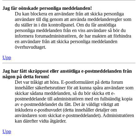
Jag får oönskade personliga meddelanden!
Du kan blockera en användare från att skicka personliga
användare till dig genom att använda meddelanderegler som
du ställer in i din kontrollpanel. Om du får anstötliga
personliga meddelanden från en viss användare så bör du
informera forumadministratören, de har makten att förhindra
en användare från att skicka personliga meddelanden
överhuvudtaget.
Upp
Jag har fått skräppost eller anstötliga e-postmeddelanden från
någon på detta forum!
Det var tråkigt att höra. E-postformuläret på detta forum
innehåller säkerhetsrutiner för att kunna spåra användare som
skickar sådana meddelanden, så du bör skicka ett e-
postmeddelande till administratören med en fullständig kopia
av e-postmeddelandet du fått. Det är väldigt viktigt att
inkludera e-posthuvudet (detta innehåller detaljer om
användaren som skickat e-postmeddelandet). Administratören
kan därefter vidta åtgärder.
Upp