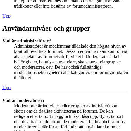
inlägg för att markera dess innehåll. Om det går att använda
trådikoner eller inte bestäms av forumadministratören.
Upp
Användarnivåer och grupper
Vad är administratörer?
Administratörer är medlemmar tilldelade den högsta nivån av
kontroll över hela forumet. Dessa medlemmar kan kontrollera
alla aspekter av forumets drift, vilket inkluderar att ställa in
behörigheter, bannlysa användare, skapa användargrupper
och moderatorer, osv. De har också fullständiga
moderationsbehörigheter i alla kategorier, om forumgrundaren
tillåtit det.
Upp
Vad är moderatorer?
Moderatorer är individer (eller grupper av individer) som
sköter om de dagliga aktiviteterna på forumet. De kan
redigera eller ta bort inlägg och låsa, låsa upp, flytta, ta bort
och dela trådar i de forum de modererar. I allmänhet så finns
moderatorerna där för att förhindra att användare kommer