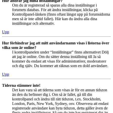
Hur ändrar jag mina inställningar?
Om du är registrerad så sparas alla dina inställningar i
forumets databas. För att ändra inställningar, klicka på
Kontrollpanel-länken (finns oftast längst upp på forumsidorna
men så är inte alltid fallet). Här kan du ändra alla dina
inställningar och alternativ.
Upp
Hur förhindrar jag att mitt användarnamn visas i listorna över
vilka som är online?
I kontrollpanelen under “Inställningar” finns alternativet Dölj
att jag är online. Om du sätter denna inställning till Ja så
kommer du endast att visas för administratörer, moderatorer
och dig själv. Du kommer att räknas som en dold användare.
Upp
Tiderna stämmer inte!
Det kan vara så att tiderna som visas är för en annan tidszon
än den du befinner dig i. Om så är fallet, gå till din
kontrollpanel och ändra till rätt tidszon, t.ex. Stockholm,
London, Paris, New York, Sydney, osv. Observera att endast
registrerade användare kan byta tidszon, detta gäller även de
flesta andra inställningar. Så om du inte har registrerat dig än,