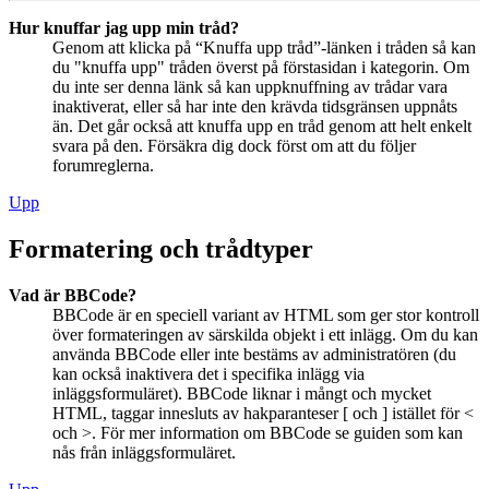
Hur knuffar jag upp min tråd?
Genom att klicka på “Knuffa upp tråd”-länken i tråden så kan
du "knuffa upp" tråden överst på förstasidan i kategorin. Om
du inte ser denna länk så kan uppknuffning av trådar vara
inaktiverat, eller så har inte den krävda tidsgränsen uppnåts
än. Det går också att knuffa upp en tråd genom att helt enkelt
svara på den. Försäkra dig dock först om att du följer
forumreglerna.
Upp
Formatering och trådtyper
Vad är BBCode?
BBCode är en speciell variant av HTML som ger stor kontroll
över formateringen av särskilda objekt i ett inlägg. Om du kan
använda BBCode eller inte bestäms av administratören (du
kan också inaktivera det i specifika inlägg via
inläggsformuläret). BBCode liknar i mångt och mycket
HTML, taggar innesluts av hakparanteser [ och ] istället för <
och >. För mer information om BBCode se guiden som kan
nås från inläggsformuläret.