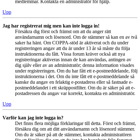
medlemmar. Kontakta en administratör för hjälp.
Upp
Jag har registrerat mig men kan inte logga in!
Försäkra dig först och främst om att du anger rätt
användarnamn och lösenord. Om de stämmer så kan en av två
saker ha hänt. Om COPPA-stöd är aktiverat och du under
registreringen angav att du är under 13 år så måste du följa
instruktionerna du fått. Vissa forum kräver också att nya
registreringar aktiveras innan de kan användas, antingen av
dig själv eller av an administratör; denna information visades
under registreringen. Om du har fått ett e-postmeddelande, följ
instruktionerna i det. Om du inte fått ett e-postmeddelande så
kanske du angav en felaktig e-postadress eller så fastnade e-
postmeddelandet i ett skräppostfilter. Om du är säker på att e-
postadressen du angav var korrekt, kontakta en administratör.
Upp
Varför kan jag inte logga in?
Det finns flera möjliga förklaringar till detta. Först och främst,
försäkra dig om att ditt användarnamn och lösenord stämmer.
Om du är säker på att de stämmer, kontakta administratören