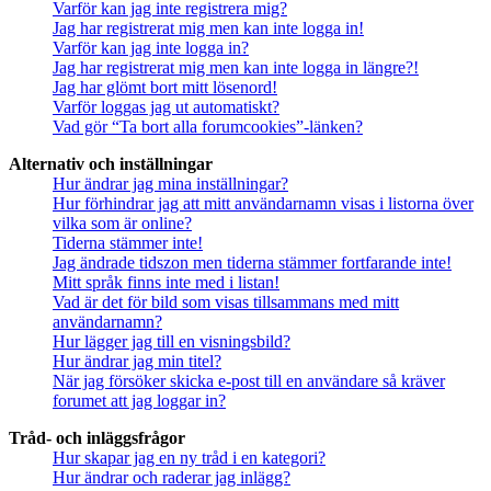
Varför kan jag inte registrera mig?
Jag har registrerat mig men kan inte logga in!
Varför kan jag inte logga in?
Jag har registrerat mig men kan inte logga in längre?!
Jag har glömt bort mitt lösenord!
Varför loggas jag ut automatiskt?
Vad gör “Ta bort alla forumcookies”-länken?
Alternativ och inställningar
Hur ändrar jag mina inställningar?
Hur förhindrar jag att mitt användarnamn visas i listorna över
vilka som är online?
Tiderna stämmer inte!
Jag ändrade tidszon men tiderna stämmer fortfarande inte!
Mitt språk finns inte med i listan!
Vad är det för bild som visas tillsammans med mitt
användarnamn?
Hur lägger jag till en visningsbild?
Hur ändrar jag min titel?
När jag försöker skicka e-post till en användare så kräver
forumet att jag loggar in?
Tråd- och inläggsfrågor
Hur skapar jag en ny tråd i en kategori?
Hur ändrar och raderar jag inlägg?