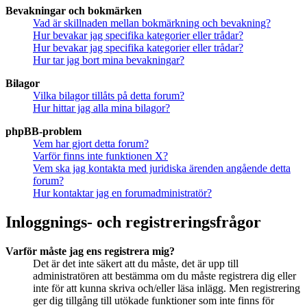
Bevakningar och bokmärken
Vad är skillnaden mellan bokmärkning och bevakning?
Hur bevakar jag specifika kategorier eller trådar?
Hur bevakar jag specifika kategorier eller trådar?
Hur tar jag bort mina bevakningar?
Bilagor
Vilka bilagor tillåts på detta forum?
Hur hittar jag alla mina bilagor?
phpBB-problem
Vem har gjort detta forum?
Varför finns inte funktionen X?
Vem ska jag kontakta med juridiska ärenden angående detta
forum?
Hur kontaktar jag en forumadministratör?
Inloggnings- och registreringsfrågor
Varför måste jag ens registrera mig?
Det är det inte säkert att du måste, det är upp till
administratören att bestämma om du måste registrera dig eller
inte för att kunna skriva och/eller läsa inlägg. Men registrering
ger dig tillgång till utökade funktioner som inte finns för