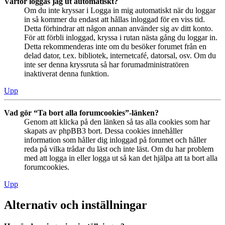
Varför loggas jag ut automatiskt?
Om du inte kryssar i Logga in mig automatiskt när du loggar
in så kommer du endast att hållas inloggad för en viss tid.
Detta förhindrar att någon annan använder sig av ditt konto.
För att förbli inloggad, kryssa i rutan nästa gång du loggar in.
Detta rekommenderas inte om du besöker forumet från en
delad dator, t.ex. bibliotek, internetcafé, datorsal, osv. Om du
inte ser denna kryssruta så har forumadministratören
inaktiverat denna funktion.
Upp
Vad gör “Ta bort alla forumcookies”-länken?
Genom att klicka på den länken så tas alla cookies som har
skapats av phpBB3 bort. Dessa cookies innehåller
information som håller dig inloggad på forumet och håller
reda på vilka trådar du läst och inte läst. Om du har problem
med att logga in eller logga ut så kan det hjälpa att ta bort alla
forumcookies.
Upp
Alternativ och inställningar