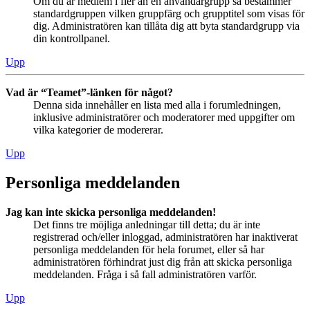
Om du är medlem i fler än en användargrupp så bestämmer
standardgruppen vilken gruppfärg och grupptitel som visas för
dig. Administratören kan tillåta dig att byta standardgrupp via
din kontrollpanel.
Upp
Vad är “Teamet”-länken för något?
Denna sida innehåller en lista med alla i forumledningen,
inklusive administratörer och moderatorer med uppgifter om
vilka kategorier de modererar.
Upp
Personliga meddelanden
Jag kan inte skicka personliga meddelanden!
Det finns tre möjliga anledningar till detta; du är inte
registrerad och/eller inloggad, administratören har inaktiverat
personliga meddelanden för hela forumet, eller så har
administratören förhindrat just dig från att skicka personliga
meddelanden. Fråga i så fall administratören varför.
Upp