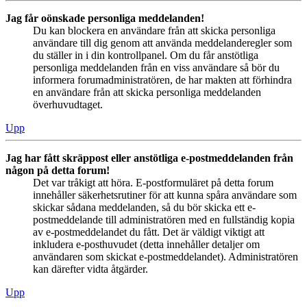
Jag får oönskade personliga meddelanden!
Du kan blockera en användare från att skicka personliga
användare till dig genom att använda meddelanderegler som
du ställer in i din kontrollpanel. Om du får anstötliga
personliga meddelanden från en viss användare så bör du
informera forumadministratören, de har makten att förhindra
en användare från att skicka personliga meddelanden
överhuvudtaget.
Upp
Jag har fått skräppost eller anstötliga e-postmeddelanden från
någon på detta forum!
Det var tråkigt att höra. E-postformuläret på detta forum
innehåller säkerhetsrutiner för att kunna spåra användare som
skickar sådana meddelanden, så du bör skicka ett e-
postmeddelande till administratören med en fullständig kopia
av e-postmeddelandet du fått. Det är väldigt viktigt att
inkludera e-posthuvudet (detta innehåller detaljer om
användaren som skickat e-postmeddelandet). Administratören
kan därefter vidta åtgärder.
Upp