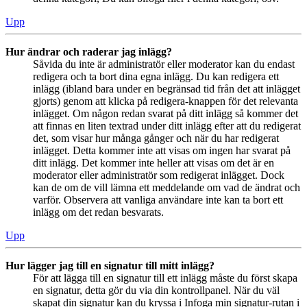
Upp
Hur ändrar och raderar jag inlägg?
Såvida du inte är administratör eller moderator kan du endast
redigera och ta bort dina egna inlägg. Du kan redigera ett
inlägg (ibland bara under en begränsad tid från det att inlägget
gjorts) genom att klicka på redigera-knappen för det relevanta
inlägget. Om någon redan svarat på ditt inlägg så kommer det
att finnas en liten textrad under ditt inlägg efter att du redigerat
det, som visar hur många gånger och när du har redigerat
inlägget. Detta kommer inte att visas om ingen har svarat på
ditt inlägg. Det kommer inte heller att visas om det är en
moderator eller administratör som redigerat inlägget. Dock
kan de om de vill lämna ett meddelande om vad de ändrat och
varför. Observera att vanliga användare inte kan ta bort ett
inlägg om det redan besvarats.
Upp
Hur lägger jag till en signatur till mitt inlägg?
För att lägga till en signatur till ett inlägg måste du först skapa
en signatur, detta gör du via din kontrollpanel. När du väl
skapat din signatur kan du kryssa i Infoga min signatur-rutan i