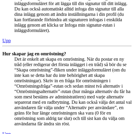
inläggsformuläret för att lägga till din signatur till ditt inlägg.
Du kan också automatiskt alltid infoga din signatur till alla
dina inlägg genom att ändra inställningarna i din profil (du
kan fortfarande förhindra att signaturen infogas i enskilda
inlägg genom att klicka ur Infoga min signatur-rutan i
inläggsformuläret).
Upp
Hur skapar jag en omröstning?
Det är enkelt att skapa en omröstning. När du postar en ny
tråd (eller redigerar det första inlägget i en tråd) så bör du se
“Skapa omröstning”-fliken under inläggsformuläret (om du
inte kan se detta har du inte behörighet att skapa
omröstningar). Skriv in en fråga för omröstningen i
“Omröstningsfråga”-rutan och sedan minst två alternativ i
“Omröstningsalternativ”-rutan (hur många alternativ du får ha
som mest bestäms av administratören) med varje alternativ
separerat med en radbrytning. Du kan också välja det antal val
användaren får välja under “Alternativ per användare”, en
gräns för hur länge omröstningen ska vara (0 för en
omröstning som aldrig tar slut) och till sist kan du välja om
användarna får ändra sin röst.
Upp