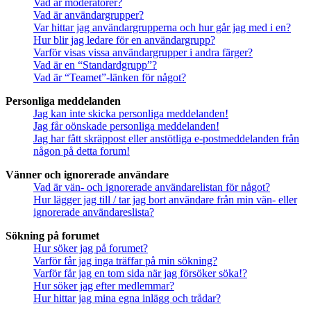
Vad är moderatorer?
Vad är användargrupper?
Var hittar jag användargrupperna och hur går jag med i en?
Hur blir jag ledare för en användargrupp?
Varför visas vissa användargrupper i andra färger?
Vad är en “Standardgrupp”?
Vad är “Teamet”-länken för något?
Personliga meddelanden
Jag kan inte skicka personliga meddelanden!
Jag får oönskade personliga meddelanden!
Jag har fått skräppost eller anstötliga e-postmeddelanden från
någon på detta forum!
Vänner och ignorerade användare
Vad är vän- och ignorerade användarelistan för något?
Hur lägger jag till / tar jag bort användare från min vän- eller
ignorerade användareslista?
Sökning på forumet
Hur söker jag på forumet?
Varför får jag inga träffar på min sökning?
Varför får jag en tom sida när jag försöker söka!?
Hur söker jag efter medlemmar?
Hur hittar jag mina egna inlägg och trådar?