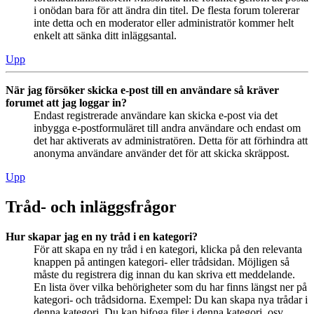
i onödan bara för att ändra din titel. De flesta forum tolererar
inte detta och en moderator eller administratör kommer helt
enkelt att sänka ditt inläggsantal.
Upp
När jag försöker skicka e-post till en användare så kräver
forumet att jag loggar in?
Endast registrerade användare kan skicka e-post via det
inbygga e-postformuläret till andra användare och endast om
det har aktiverats av administratören. Detta för att förhindra att
anonyma användare använder det för att skicka skräppost.
Upp
Tråd- och inläggsfrågor
Hur skapar jag en ny tråd i en kategori?
För att skapa en ny tråd i en kategori, klicka på den relevanta
knappen på antingen kategori- eller trådsidan. Möjligen så
måste du registrera dig innan du kan skriva ett meddelande.
En lista över vilka behörigheter som du har finns längst ner på
kategori- och trådsidorna. Exempel: Du kan skapa nya trådar i
denna kategori, Du kan bifoga filer i denna kategori, osv.