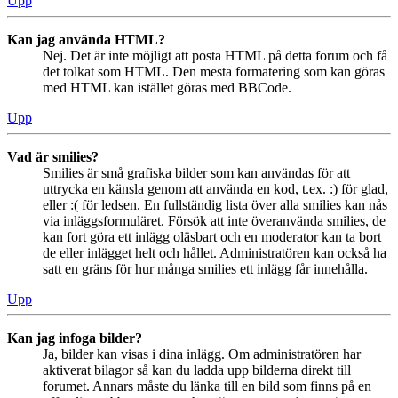
Upp
Kan jag använda HTML?
Nej. Det är inte möjligt att posta HTML på detta forum och få
det tolkat som HTML. Den mesta formatering som kan göras
med HTML kan istället göras med BBCode.
Upp
Vad är smilies?
Smilies är små grafiska bilder som kan användas för att
uttrycka en känsla genom att använda en kod, t.ex. :) för glad,
eller :( för ledsen. En fullständig lista över alla smilies kan nås
via inläggsformuläret. Försök att inte överanvända smilies, de
kan fort göra ett inlägg oläsbart och en moderator kan ta bort
de eller inlägget helt och hållet. Administratören kan också ha
satt en gräns för hur många smilies ett inlägg får innehålla.
Upp
Kan jag infoga bilder?
Ja, bilder kan visas i dina inlägg. Om administratören har
aktiverat bilagor så kan du ladda upp bilderna direkt till
forumet. Annars måste du länka till en bild som finns på en