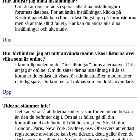
Hur ändrar jag mina inställningar?
Om du är registrerad så sparas alla dina inställningar i
forumets databas. För att ändra inställningar, klicka på
Kontrollpanel-länken (finns oftast längst upp på forumsidorna
men så är inte alltid fallet). Här kan du ändra alla dina
inställningar och alternativ.
Upp
Hur förhindrar jag att mitt användarnamn visas i listorna över
vilka som är online?
I kontrollpanelen under “Inställningar” finns alternativet Dölj
att jag är online. Om du sätter denna inställning till Ja så
kommer du endast att visas för administratörer, moderatorer
och dig själv. Du kommer att räknas som en dold användare.
Upp
Tiderna stämmer inte!
Det kan vara så att tiderna som visas är för en annan tidszon
än den du befinner dig i. Om så är fallet, gå till din
kontrollpanel och ändra till rätt tidszon, t.ex. Stockholm,
London, Paris, New York, Sydney, osv. Observera att endast
registrerade användare kan byta tidszon, detta gäller även de
flesta andra inställningar. Så om du inte har registrerat dig än,