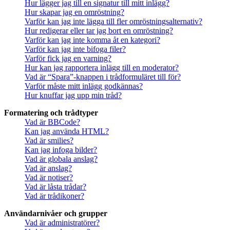
Hur lägger jag till en signatur till mitt inlägg?
Hur skapar jag en omröstning?
Varför kan jag inte lägga till fler omröstningsalternativ?
Hur redigerar eller tar jag bort en omröstning?
Varför kan jag inte komma åt en kategori?
Varför kan jag inte bifoga filer?
Varför fick jag en varning?
Hur kan jag rapportera inlägg till en moderator?
Vad är “Spara”-knappen i trådformuläret till för?
Varför måste mitt inlägg godkännas?
Hur knuffar jag upp min tråd?
Formatering och trådtyper
Vad är BBCode?
Kan jag använda HTML?
Vad är smilies?
Kan jag infoga bilder?
Vad är globala anslag?
Vad är anslag?
Vad är notiser?
Vad är låsta trådar?
Vad är trådikoner?
Användarnivåer och grupper
Vad är administratörer?