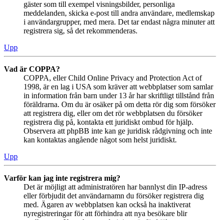
gäster som till exempel visningsbilder, personliga
meddelanden, skicka e-post till andra användare, medlemskap
i användargrupper, med mera. Det tar endast några minuter att
registrera sig, så det rekommenderas.
Upp
Vad är COPPA?
COPPA, eller Child Online Privacy and Protection Act of
1998, är en lag i USA som kräver att webbplatser som samlar
in information från barn under 13 år har skriftligt tillstånd från
föräldrarna. Om du är osäker på om detta rör dig som försöker
att registrera dig, eller om det rör webbplatsen du försöker
registrera dig på, kontakta ett juridiskt ombud för hjälp.
Observera att phpBB inte kan ge juridisk rådgivning och inte
kan kontaktas angående något som helst juridiskt.
Upp
Varför kan jag inte registrera mig?
Det är möjligt att administratören har bannlyst din IP-adress
eller förbjudit det användarnamn du försöker registrera dig
med. Ägaren av webbplatsen kan också ha inaktiverat
nyregistreringar för att förhindra att nya besökare blir