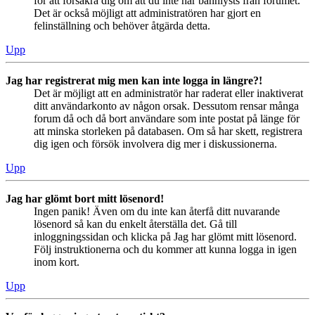
för att försäkra dig om att du inte har bannlysts från forumet.
Det är också möjligt att administratören har gjort en
felinställning och behöver åtgärda detta.
Upp
Jag har registrerat mig men kan inte logga in längre?!
Det är möjligt att en administratör har raderat eller inaktiverat
ditt användarkonto av någon orsak. Dessutom rensar många
forum då och då bort användare som inte postat på länge för
att minska storleken på databasen. Om så har skett, registrera
dig igen och försök involvera dig mer i diskussionerna.
Upp
Jag har glömt bort mitt lösenord!
Ingen panik! Även om du inte kan återfå ditt nuvarande
lösenord så kan du enkelt återställa det. Gå till
inloggningssidan och klicka på Jag har glömt mitt lösenord.
Följ instruktionerna och du kommer att kunna logga in igen
inom kort.
Upp