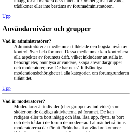
inlägg för att markera dess innehåll. Om det går att använda
trådikoner eller inte bestäms av forumadministratören.
Upp
Användarnivåer och grupper
Vad är administratörer?
Administratörer är medlemmar tilldelade den högsta nivån av
kontroll över hela forumet. Dessa medlemmar kan kontrollera
alla aspekter av forumets drift, vilket inkluderar att ställa in
behörigheter, bannlysa användare, skapa användargrupper
och moderatorer, osv. De har också fullständiga
moderationsbehörigheter i alla kategorier, om forumgrundaren
tillåtit det.
Upp
Vad är moderatorer?
Moderatorer är individer (eller grupper av individer) som
sköter om de dagliga aktiviteterna på forumet. De kan
redigera eller ta bort inlägg och låsa, låsa upp, flytta, ta bort
och dela trådar i de forum de modererar. I allmänhet så finns
moderatorerna där för att förhindra att användare kommer