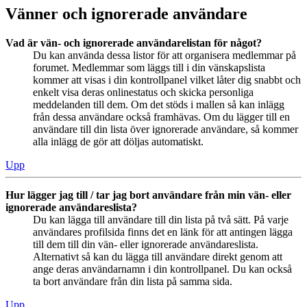
Vänner och ignorerade användare
Vad är vän- och ignorerade användarelistan för något?
Du kan använda dessa listor för att organisera medlemmar på
forumet. Medlemmar som läggs till i din vänskapslista
kommer att visas i din kontrollpanel vilket låter dig snabbt och
enkelt visa deras onlinestatus och skicka personliga
meddelanden till dem. Om det stöds i mallen så kan inlägg
från dessa användare också framhävas. Om du lägger till en
användare till din lista över ignorerade användare, så kommer
alla inlägg de gör att döljas automatiskt.
Upp
Hur lägger jag till / tar jag bort användare från min vän- eller
ignorerade användareslista?
Du kan lägga till användare till din lista på två sätt. På varje
användares profilsida finns det en länk för att antingen lägga
till dem till din vän- eller ignorerade användareslista.
Alternativt så kan du lägga till användare direkt genom att
ange deras användarnamn i din kontrollpanel. Du kan också
ta bort användare från din lista på samma sida.
Upp