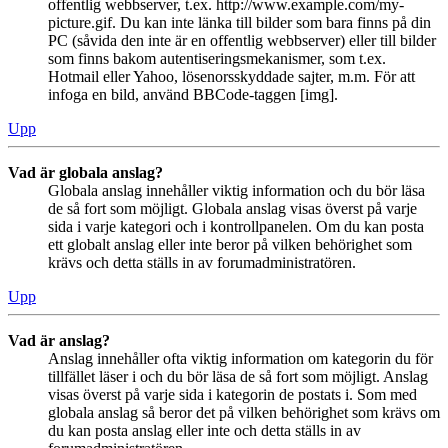
offentlig webbserver, t.ex. http://www.example.com/my-
picture.gif. Du kan inte länka till bilder som bara finns på din
PC (såvida den inte är en offentlig webbserver) eller till bilder
som finns bakom autentiseringsmekanismer, som t.ex.
Hotmail eller Yahoo, lösenorsskyddade sajter, m.m. För att
infoga en bild, använd BBCode-taggen [img].
Upp
Vad är globala anslag?
Globala anslag innehåller viktig information och du bör läsa
de så fort som möjligt. Globala anslag visas överst på varje
sida i varje kategori och i kontrollpanelen. Om du kan posta
ett globalt anslag eller inte beror på vilken behörighet som
krävs och detta ställs in av forumadministratören.
Upp
Vad är anslag?
Anslag innehåller ofta viktig information om kategorin du för
tillfället läser i och du bör läsa de så fort som möjligt. Anslag
visas överst på varje sida i kategorin de postats i. Som med
globala anslag så beror det på vilken behörighet som krävs om
du kan posta anslag eller inte och detta ställs in av