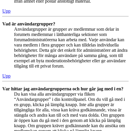
ifrån ämnet eller postar anstötligt material.
Upp
Vad är användargrupper?
Användargrupper är grupper av medlemmar som delar in
forumets medlemmar i lätthanterliga sektioner som
forumadministratörerna kan arbeta med. Varje användar kan
vara medlem i flera grupper och kan tilldelas individuella
behörigheter. Detta gör det enkelt för administratörer att ändra
behörigheter för många användare på samma gång, som till
exempel att byta moderationsbehörigheter eller ge användare
tillgång till ett privat forum.
Upp
Var hittar jag användargrupperna och hur går jag med i en?
Du kan visa alla användargrupper via fliken
“Användargrupper” i din kontrollpanel. Om du vill gå med i
en grupp, klicka på lämplig knapp. Inte alla grupper är
tillgängliga för alla, vissa kan kräva godkännande, vissa är
stängda och andra kan till och med vara dolda. Om gruppen
är öppen kan du gå med i den genom att klicka på lämplig
knapp. Om gruppen kräver godkännande kan du ansöka om
medlemskap genom att klicka på lämplig knapp.