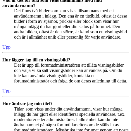
Vad är det för bild som visas tillsammans med mitt
användarnamn?
Det finns två bilder som kan visas tillsammans med ett
användarnamn i inlägg. Den ena är en titelbild, oftast är dessa
bilder i form av stjärnor, prickar eller block som visar hur
många inlägg du har gjort eller din status på forumet. Den
andra bilden, oftast är den större, är känd som en visningsbild
och är i allmänhet unik eller personlig för varje användare.
Upp
Hur lägger jag till en visningsbild?
Det är upp till forumadministratören att tillåta visningsbilder
och välja vilka sätt visningsbilder kan användas på. Om du
inte kan använda visningsbilder, kontakta en
forumadministratör och fråga de om deras anledning till detta.
Upp
Hur ändrar jag min titel?
Titlar, som visas under ditt användarnamn, visar hur många
inlägg du har gjort eller identifierar speciella användare, t.ex.
moderatorer eller administratörer. I allmänhet kan du inte
ändra namnet på några forumtitlar eftersom de ställs in av
forumadministratören. Missbruka inte forumet genom att posta