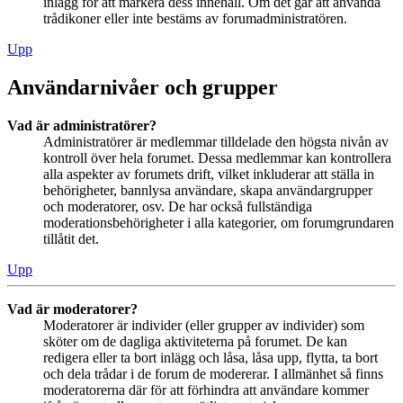
inlägg för att markera dess innehåll. Om det går att använda
trådikoner eller inte bestäms av forumadministratören.
Upp
Användarnivåer och grupper
Vad är administratörer?
Administratörer är medlemmar tilldelade den högsta nivån av
kontroll över hela forumet. Dessa medlemmar kan kontrollera
alla aspekter av forumets drift, vilket inkluderar att ställa in
behörigheter, bannlysa användare, skapa användargrupper
och moderatorer, osv. De har också fullständiga
moderationsbehörigheter i alla kategorier, om forumgrundaren
tillåtit det.
Upp
Vad är moderatorer?
Moderatorer är individer (eller grupper av individer) som
sköter om de dagliga aktiviteterna på forumet. De kan
redigera eller ta bort inlägg och låsa, låsa upp, flytta, ta bort
och dela trådar i de forum de modererar. I allmänhet så finns
moderatorerna där för att förhindra att användare kommer