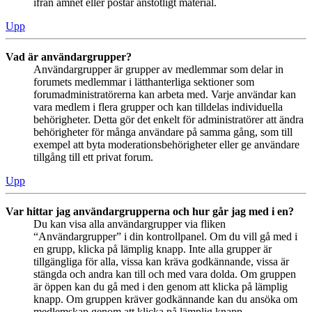
ifrån ämnet eller postar anstötligt material.
Upp
Vad är användargrupper?
Användargrupper är grupper av medlemmar som delar in
forumets medlemmar i lätthanterliga sektioner som
forumadministratörerna kan arbeta med. Varje användar kan
vara medlem i flera grupper och kan tilldelas individuella
behörigheter. Detta gör det enkelt för administratörer att ändra
behörigheter för många användare på samma gång, som till
exempel att byta moderationsbehörigheter eller ge användare
tillgång till ett privat forum.
Upp
Var hittar jag användargrupperna och hur går jag med i en?
Du kan visa alla användargrupper via fliken
“Användargrupper” i din kontrollpanel. Om du vill gå med i
en grupp, klicka på lämplig knapp. Inte alla grupper är
tillgängliga för alla, vissa kan kräva godkännande, vissa är
stängda och andra kan till och med vara dolda. Om gruppen
är öppen kan du gå med i den genom att klicka på lämplig
knapp. Om gruppen kräver godkännande kan du ansöka om
medlemskap genom att klicka på lämplig knapp.