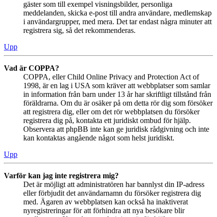
gäster som till exempel visningsbilder, personliga
meddelanden, skicka e-post till andra användare, medlemskap
i användargrupper, med mera. Det tar endast några minuter att
registrera sig, så det rekommenderas.
Upp
Vad är COPPA?
COPPA, eller Child Online Privacy and Protection Act of
1998, är en lag i USA som kräver att webbplatser som samlar
in information från barn under 13 år har skriftligt tillstånd från
föräldrarna. Om du är osäker på om detta rör dig som försöker
att registrera dig, eller om det rör webbplatsen du försöker
registrera dig på, kontakta ett juridiskt ombud för hjälp.
Observera att phpBB inte kan ge juridisk rådgivning och inte
kan kontaktas angående något som helst juridiskt.
Upp
Varför kan jag inte registrera mig?
Det är möjligt att administratören har bannlyst din IP-adress
eller förbjudit det användarnamn du försöker registrera dig
med. Ägaren av webbplatsen kan också ha inaktiverat
nyregistreringar för att förhindra att nya besökare blir