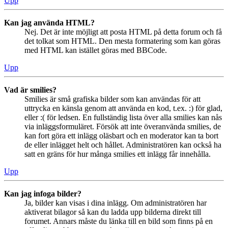
Upp
Kan jag använda HTML?
Nej. Det är inte möjligt att posta HTML på detta forum och få
det tolkat som HTML. Den mesta formatering som kan göras
med HTML kan istället göras med BBCode.
Upp
Vad är smilies?
Smilies är små grafiska bilder som kan användas för att
uttrycka en känsla genom att använda en kod, t.ex. :) för glad,
eller :( för ledsen. En fullständig lista över alla smilies kan nås
via inläggsformuläret. Försök att inte överanvända smilies, de
kan fort göra ett inlägg oläsbart och en moderator kan ta bort
de eller inlägget helt och hållet. Administratören kan också ha
satt en gräns för hur många smilies ett inlägg får innehålla.
Upp
Kan jag infoga bilder?
Ja, bilder kan visas i dina inlägg. Om administratören har
aktiverat bilagor så kan du ladda upp bilderna direkt till
forumet. Annars måste du länka till en bild som finns på en