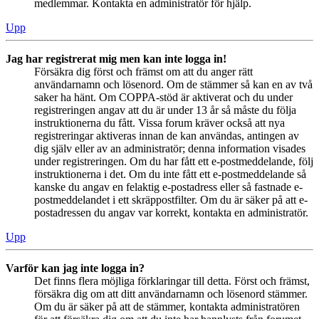
medlemmar. Kontakta en administratör för hjälp.
Upp
Jag har registrerat mig men kan inte logga in!
Försäkra dig först och främst om att du anger rätt
användarnamn och lösenord. Om de stämmer så kan en av två
saker ha hänt. Om COPPA-stöd är aktiverat och du under
registreringen angav att du är under 13 år så måste du följa
instruktionerna du fått. Vissa forum kräver också att nya
registreringar aktiveras innan de kan användas, antingen av
dig själv eller av an administratör; denna information visades
under registreringen. Om du har fått ett e-postmeddelande, följ
instruktionerna i det. Om du inte fått ett e-postmeddelande så
kanske du angav en felaktig e-postadress eller så fastnade e-
postmeddelandet i ett skräppostfilter. Om du är säker på att e-
postadressen du angav var korrekt, kontakta en administratör.
Upp
Varför kan jag inte logga in?
Det finns flera möjliga förklaringar till detta. Först och främst,
försäkra dig om att ditt användarnamn och lösenord stämmer.
Om du är säker på att de stämmer, kontakta administratören