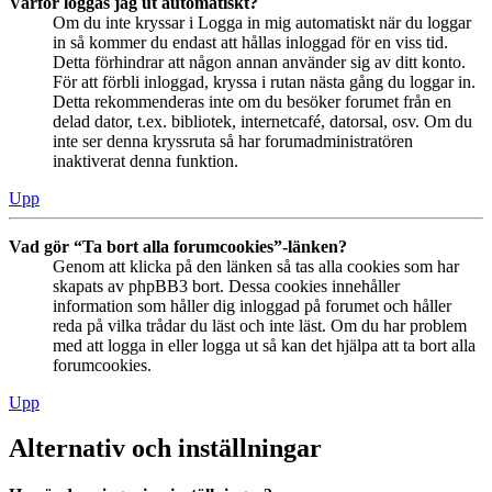
Varför loggas jag ut automatiskt?
Om du inte kryssar i Logga in mig automatiskt när du loggar
in så kommer du endast att hållas inloggad för en viss tid.
Detta förhindrar att någon annan använder sig av ditt konto.
För att förbli inloggad, kryssa i rutan nästa gång du loggar in.
Detta rekommenderas inte om du besöker forumet från en
delad dator, t.ex. bibliotek, internetcafé, datorsal, osv. Om du
inte ser denna kryssruta så har forumadministratören
inaktiverat denna funktion.
Upp
Vad gör “Ta bort alla forumcookies”-länken?
Genom att klicka på den länken så tas alla cookies som har
skapats av phpBB3 bort. Dessa cookies innehåller
information som håller dig inloggad på forumet och håller
reda på vilka trådar du läst och inte läst. Om du har problem
med att logga in eller logga ut så kan det hjälpa att ta bort alla
forumcookies.
Upp
Alternativ och inställningar