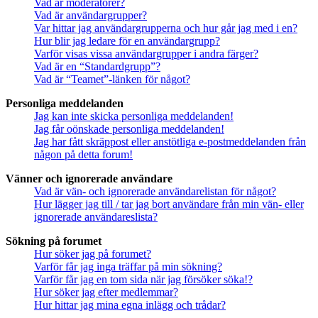
Vad är moderatorer?
Vad är användargrupper?
Var hittar jag användargrupperna och hur går jag med i en?
Hur blir jag ledare för en användargrupp?
Varför visas vissa användargrupper i andra färger?
Vad är en “Standardgrupp”?
Vad är “Teamet”-länken för något?
Personliga meddelanden
Jag kan inte skicka personliga meddelanden!
Jag får oönskade personliga meddelanden!
Jag har fått skräppost eller anstötliga e-postmeddelanden från
någon på detta forum!
Vänner och ignorerade användare
Vad är vän- och ignorerade användarelistan för något?
Hur lägger jag till / tar jag bort användare från min vän- eller
ignorerade användareslista?
Sökning på forumet
Hur söker jag på forumet?
Varför får jag inga träffar på min sökning?
Varför får jag en tom sida när jag försöker söka!?
Hur söker jag efter medlemmar?
Hur hittar jag mina egna inlägg och trådar?