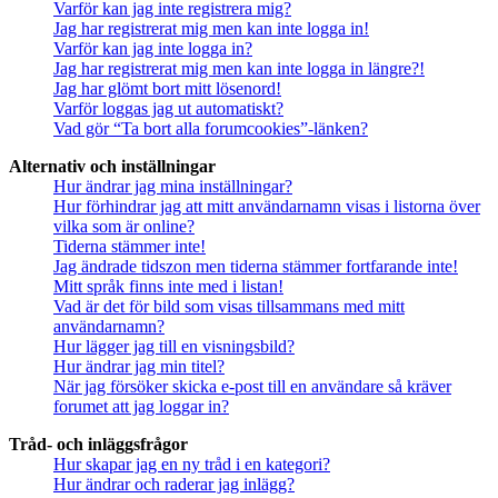
Varför kan jag inte registrera mig?
Jag har registrerat mig men kan inte logga in!
Varför kan jag inte logga in?
Jag har registrerat mig men kan inte logga in längre?!
Jag har glömt bort mitt lösenord!
Varför loggas jag ut automatiskt?
Vad gör “Ta bort alla forumcookies”-länken?
Alternativ och inställningar
Hur ändrar jag mina inställningar?
Hur förhindrar jag att mitt användarnamn visas i listorna över
vilka som är online?
Tiderna stämmer inte!
Jag ändrade tidszon men tiderna stämmer fortfarande inte!
Mitt språk finns inte med i listan!
Vad är det för bild som visas tillsammans med mitt
användarnamn?
Hur lägger jag till en visningsbild?
Hur ändrar jag min titel?
När jag försöker skicka e-post till en användare så kräver
forumet att jag loggar in?
Tråd- och inläggsfrågor
Hur skapar jag en ny tråd i en kategori?
Hur ändrar och raderar jag inlägg?