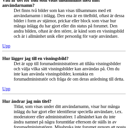
Vad är det för bild som visas tillsammans med mitt
användarnamn?
Det finns två bilder som kan visas tillsammans med ett
användarnamn i inlägg. Den ena är en titelbild, oftast är dessa
bilder i form av stjärnor, prickar eller block som visar hur
många inlägg du har gjort eller din status på forumet. Den
andra bilden, oftast är den större, är känd som en visningsbild
och är i allmänhet unik eller personlig för varje användare.
Upp
Hur lägger jag till en visningsbild?
Det är upp till forumadministratören att tillåta visningsbilder
och välja vilka sätt visningsbilder kan användas på. Om du
inte kan använda visningsbilder, kontakta en
forumadministratör och fråga de om deras anledning till detta.
Upp
Hur ändrar jag min titel?
Titlar, som visas under ditt användarnamn, visar hur många
inlägg du har gjort eller identifierar speciella användare, t.ex.
moderatorer eller administratörer. I allmänhet kan du inte
ändra namnet på några forumtitlar eftersom de ställs in av
forumadministratören. Missbruka inte forumet genom att posta