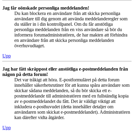
Jag får oönskade personliga meddelanden!
Du kan blockera en användare från att skicka personliga
användare till dig genom att använda meddelanderegler som
du ställer in i din kontrollpanel. Om du får anstötliga
personliga meddelanden från en viss användare så bör du
informera forumadministratören, de har makten att förhindra
en användare från att skicka personliga meddelanden
överhuvudtaget.
Upp
Jag har fått skräppost eller anstötliga e-postmeddelanden från
någon på detta forum!
Det var tråkigt att höra. E-postformuläret på detta forum
innehåller säkerhetsrutiner för att kunna spåra användare som
skickar sådana meddelanden, så du bör skicka ett e-
postmeddelande till administratören med en fullständig kopia
av e-postmeddelandet du fått. Det är väldigt viktigt att
inkludera e-posthuvudet (detta innehåller detaljer om
användaren som skickat e-postmeddelandet). Administratören
kan därefter vidta åtgärder.
Upp