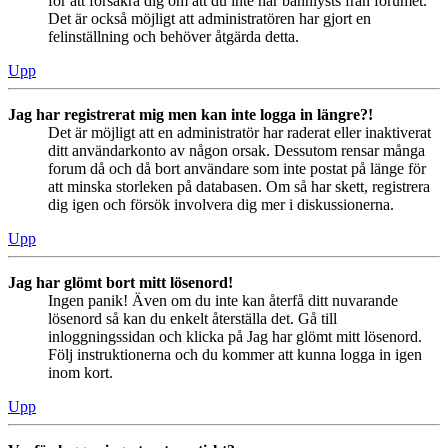
för att försäkra dig om att du inte har bannlysts från forumet.
Det är också möjligt att administratören har gjort en
felinställning och behöver åtgärda detta.
Upp
Jag har registrerat mig men kan inte logga in längre?!
Det är möjligt att en administratör har raderat eller inaktiverat
ditt användarkonto av någon orsak. Dessutom rensar många
forum då och då bort användare som inte postat på länge för
att minska storleken på databasen. Om så har skett, registrera
dig igen och försök involvera dig mer i diskussionerna.
Upp
Jag har glömt bort mitt lösenord!
Ingen panik! Även om du inte kan återfå ditt nuvarande
lösenord så kan du enkelt återställa det. Gå till
inloggningssidan och klicka på Jag har glömt mitt lösenord.
Följ instruktionerna och du kommer att kunna logga in igen
inom kort.
Upp