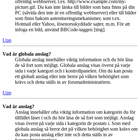
offentlig webbserver, t.ex. http://www.example.com/my-
picture.gif. Du kan inte länka till bilder som bara finns på din
PC (såvida den inte är en offentlig webbserver) eller till bilder
som finns bakom autentiseringsmekanismer, som t.ex.
Hotmail eller Yahoo, lösenorsskyddade sajter, m.m. För att
infoga en bild, använd BBCode-taggen [img].
Upp
Vad är globala anslag?
Globala anslag innehåller viktig information och du bör läsa
de så fort som möjligt. Globala anslag visas överst på varje
sida i varje kategori och i kontrollpanelen. Om du kan posta
ett globalt anslag eller inte beror på vilken behörighet som
krävs och detta ställs in av forumadministratören.
Upp
Vad är anslag?
Anslag innehåller ofta viktig information om kategorin du för
tillfället läser i och du bör läsa de så fort som möjligt. Anslag
visas överst på varje sida i kategorin de postats i. Som med
globala anslag så beror det på vilken behörighet som krävs om
du kan posta anslag eller inte och detta ställs in av