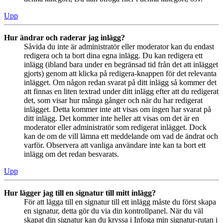
Upp
Hur ändrar och raderar jag inlägg?
Såvida du inte är administratör eller moderator kan du endast
redigera och ta bort dina egna inlägg. Du kan redigera ett
inlägg (ibland bara under en begränsad tid från det att inlägget
gjorts) genom att klicka på redigera-knappen för det relevanta
inlägget. Om någon redan svarat på ditt inlägg så kommer det
att finnas en liten textrad under ditt inlägg efter att du redigerat
det, som visar hur många gånger och när du har redigerat
inlägget. Detta kommer inte att visas om ingen har svarat på
ditt inlägg. Det kommer inte heller att visas om det är en
moderator eller administratör som redigerat inlägget. Dock
kan de om de vill lämna ett meddelande om vad de ändrat och
varför. Observera att vanliga användare inte kan ta bort ett
inlägg om det redan besvarats.
Upp
Hur lägger jag till en signatur till mitt inlägg?
För att lägga till en signatur till ett inlägg måste du först skapa
en signatur, detta gör du via din kontrollpanel. När du väl
skapat din signatur kan du kryssa i Infoga min signatur-rutan i