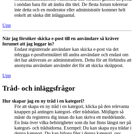
i onödan bara för att ändra din titel. De flesta forum tolererar
inte detta och en moderator eller administratör kommer helt
enkelt att sänka ditt inläggsantal.
Upp
När jag försöker skicka e-post till en användare så kräver
forumet att jag loggar in?
Endast registrerade användare kan skicka e-post via det
inbygga e-postformuläret till andra användare och endast om
det har aktiverats av administratören. Detta för att förhindra att
anonyma användare använder det för att skicka skräppost.
Upp
Tråd- och inläggsfrågor
Hur skapar jag en ny tråd i en kategori?
För att skapa en ny tråd i en kategori, klicka på den relevanta
knappen på antingen kategori- eller trådsidan. Möjligen så
måste du registrera dig innan du kan skriva ett meddelande.
En lista över vilka behörigheter som du har finns längst ner på
kategori- och trådsidorna. Exempel: Du kan skapa nya trådar i
denna kategori, Du kan bifoga filer i denna kategori, osv.