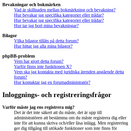
Bevakningar och bokmärken
Vad är skillnaden mellan bokmärkning och bevakning?
Hur bevakar jag specifika kategorier eller trådar?
Hur bevakar jag specifika kategorier eller trådar?
Hur tar jag bort mina bevakningar?
Bilagor
Vilka bilagor tillåts på detta forum?
Hur hittar jag alla mina bilagor?
phpBB-problem
Vem har gjort detta forum?
Varför finns inte funktionen X?
Vem ska jag kontakta med juridiska ärenden angående detta
forum?
Hur kontaktar jag en forumadministratör?
Inloggnings- och registreringsfrågor
Varför måste jag ens registrera mig?
Det är det inte säkert att du måste, det är upp till
administratören att bestämma om du måste registrera dig eller
inte för att kunna skriva och/eller läsa inlägg. Men registrering
ger dig tillgång till utökade funktioner som inte finns för