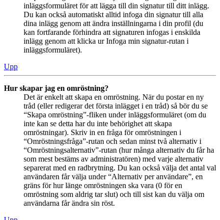
inläggsformuläret för att lägga till din signatur till ditt inlägg.
Du kan också automatiskt alltid infoga din signatur till alla
dina inlägg genom att ändra inställningarna i din profil (du
kan fortfarande förhindra att signaturen infogas i enskilda
inlägg genom att klicka ur Infoga min signatur-rutan i
inläggsformuläret).
Upp
Hur skapar jag en omröstning?
Det är enkelt att skapa en omröstning. När du postar en ny
tråd (eller redigerar det första inlägget i en tråd) så bör du se
“Skapa omröstning”-fliken under inläggsformuläret (om du
inte kan se detta har du inte behörighet att skapa
omröstningar). Skriv in en fråga för omröstningen i
“Omröstningsfråga”-rutan och sedan minst två alternativ i
“Omröstningsalternativ”-rutan (hur många alternativ du får ha
som mest bestäms av administratören) med varje alternativ
separerat med en radbrytning. Du kan också välja det antal val
användaren får välja under “Alternativ per användare”, en
gräns för hur länge omröstningen ska vara (0 för en
omröstning som aldrig tar slut) och till sist kan du välja om
användarna får ändra sin röst.
Upp