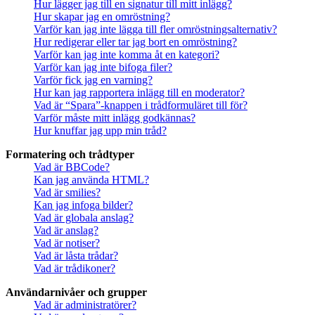
Hur lägger jag till en signatur till mitt inlägg?
Hur skapar jag en omröstning?
Varför kan jag inte lägga till fler omröstningsalternativ?
Hur redigerar eller tar jag bort en omröstning?
Varför kan jag inte komma åt en kategori?
Varför kan jag inte bifoga filer?
Varför fick jag en varning?
Hur kan jag rapportera inlägg till en moderator?
Vad är “Spara”-knappen i trådformuläret till för?
Varför måste mitt inlägg godkännas?
Hur knuffar jag upp min tråd?
Formatering och trådtyper
Vad är BBCode?
Kan jag använda HTML?
Vad är smilies?
Kan jag infoga bilder?
Vad är globala anslag?
Vad är anslag?
Vad är notiser?
Vad är låsta trådar?
Vad är trådikoner?
Användarnivåer och grupper
Vad är administratörer?