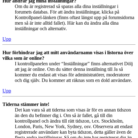
Hur ändrar jag mina inställningar?
Om du är registrerad så sparas alla dina inställningar i
forumets databas. För att ändra inställningar, klicka på
Kontrollpanel-länken (finns oftast längst upp på forumsidorna
men så är inte alltid fallet). Här kan du ändra alla dina
inställningar och alternativ.
Upp
Hur förhindrar jag att mitt användarnamn visas i listorna över
vilka som är online?
I kontrollpanelen under “Inställningar” finns alternativet Dölj
att jag är online. Om du sätter denna inställning till Ja så
kommer du endast att visas för administratörer, moderatorer
och dig själv. Du kommer att räknas som en dold användare.
Upp
Tiderna stämmer inte!
Det kan vara så att tiderna som visas är för en annan tidszon
än den du befinner dig i. Om så är fallet, gå till din
kontrollpanel och ändra till rätt tidszon, t.ex. Stockholm,
London, Paris, New York, Sydney, osv. Observera att endast
registrerade användare kan byta tidszon, detta gäller även de
flesta andra inställningar. Så om du inte har registrerat dig än,