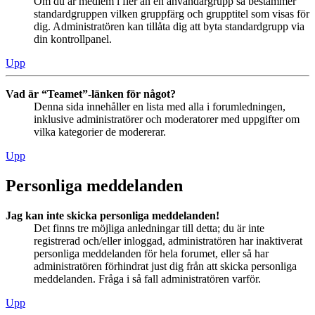
Om du är medlem i fler än en användargrupp så bestämmer
standardgruppen vilken gruppfärg och grupptitel som visas för
dig. Administratören kan tillåta dig att byta standardgrupp via
din kontrollpanel.
Upp
Vad är “Teamet”-länken för något?
Denna sida innehåller en lista med alla i forumledningen,
inklusive administratörer och moderatorer med uppgifter om
vilka kategorier de modererar.
Upp
Personliga meddelanden
Jag kan inte skicka personliga meddelanden!
Det finns tre möjliga anledningar till detta; du är inte
registrerad och/eller inloggad, administratören har inaktiverat
personliga meddelanden för hela forumet, eller så har
administratören förhindrat just dig från att skicka personliga
meddelanden. Fråga i så fall administratören varför.
Upp