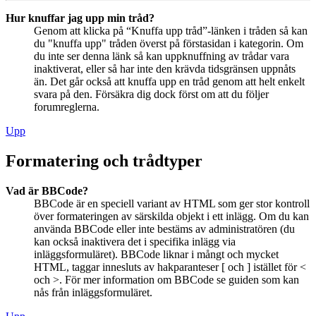
Hur knuffar jag upp min tråd?
Genom att klicka på “Knuffa upp tråd”-länken i tråden så kan
du "knuffa upp" tråden överst på förstasidan i kategorin. Om
du inte ser denna länk så kan uppknuffning av trådar vara
inaktiverat, eller så har inte den krävda tidsgränsen uppnåts
än. Det går också att knuffa upp en tråd genom att helt enkelt
svara på den. Försäkra dig dock först om att du följer
forumreglerna.
Upp
Formatering och trådtyper
Vad är BBCode?
BBCode är en speciell variant av HTML som ger stor kontroll
över formateringen av särskilda objekt i ett inlägg. Om du kan
använda BBCode eller inte bestäms av administratören (du
kan också inaktivera det i specifika inlägg via
inläggsformuläret). BBCode liknar i mångt och mycket
HTML, taggar innesluts av hakparanteser [ och ] istället för <
och >. För mer information om BBCode se guiden som kan
nås från inläggsformuläret.