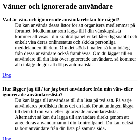
Vänner och ignorerade användare
Vad är vän- och ignorerade användarelistan för något?
Du kan använda dessa listor för att organisera medlemmar på
forumet. Medlemmar som läggs till i din vänskapslista
kommer att visas i din kontrollpanel vilket låter dig snabbt och
enkelt visa deras onlinestatus och skicka personliga
meddelanden till dem. Om det stöds i mallen så kan inlägg
från dessa användare också framhävas. Om du lägger till en
användare till din lista över ignorerade användare, så kommer
alla inlägg de gör att döljas automatiskt.
Upp
Hur lägger jag till / tar jag bort användare från min vän- eller
ignorerade användareslista?
Du kan lägga till användare till din lista på två sätt. På varje
användares profilsida finns det en länk för att antingen lägga
till dem till din vän- eller ignorerade användareslista.
Alternativt så kan du lägga till användare direkt genom att
ange deras användarnamn i din kontrollpanel. Du kan också
ta bort användare från din lista på samma sida.
Upp