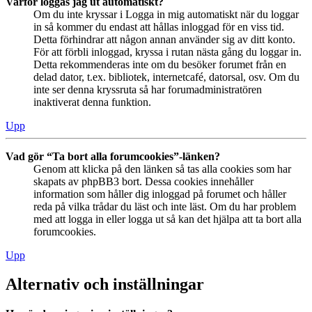
Varför loggas jag ut automatiskt?
Om du inte kryssar i Logga in mig automatiskt när du loggar
in så kommer du endast att hållas inloggad för en viss tid.
Detta förhindrar att någon annan använder sig av ditt konto.
För att förbli inloggad, kryssa i rutan nästa gång du loggar in.
Detta rekommenderas inte om du besöker forumet från en
delad dator, t.ex. bibliotek, internetcafé, datorsal, osv. Om du
inte ser denna kryssruta så har forumadministratören
inaktiverat denna funktion.
Upp
Vad gör “Ta bort alla forumcookies”-länken?
Genom att klicka på den länken så tas alla cookies som har
skapats av phpBB3 bort. Dessa cookies innehåller
information som håller dig inloggad på forumet och håller
reda på vilka trådar du läst och inte läst. Om du har problem
med att logga in eller logga ut så kan det hjälpa att ta bort alla
forumcookies.
Upp
Alternativ och inställningar