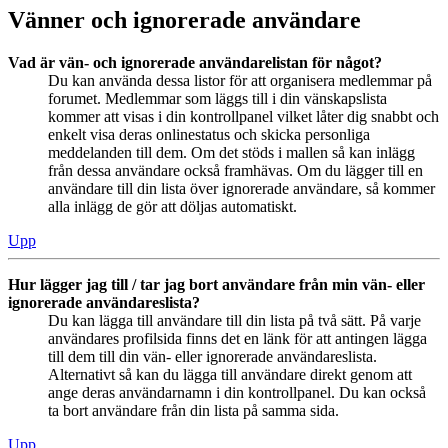
Vänner och ignorerade användare
Vad är vän- och ignorerade användarelistan för något?
Du kan använda dessa listor för att organisera medlemmar på
forumet. Medlemmar som läggs till i din vänskapslista
kommer att visas i din kontrollpanel vilket låter dig snabbt och
enkelt visa deras onlinestatus och skicka personliga
meddelanden till dem. Om det stöds i mallen så kan inlägg
från dessa användare också framhävas. Om du lägger till en
användare till din lista över ignorerade användare, så kommer
alla inlägg de gör att döljas automatiskt.
Upp
Hur lägger jag till / tar jag bort användare från min vän- eller
ignorerade användareslista?
Du kan lägga till användare till din lista på två sätt. På varje
användares profilsida finns det en länk för att antingen lägga
till dem till din vän- eller ignorerade användareslista.
Alternativt så kan du lägga till användare direkt genom att
ange deras användarnamn i din kontrollpanel. Du kan också
ta bort användare från din lista på samma sida.
Upp