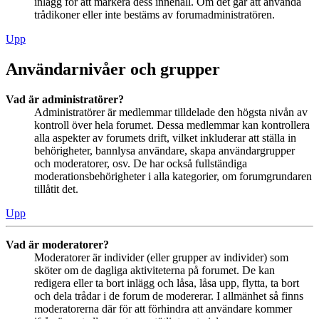
inlägg för att markera dess innehåll. Om det går att använda
trådikoner eller inte bestäms av forumadministratören.
Upp
Användarnivåer och grupper
Vad är administratörer?
Administratörer är medlemmar tilldelade den högsta nivån av
kontroll över hela forumet. Dessa medlemmar kan kontrollera
alla aspekter av forumets drift, vilket inkluderar att ställa in
behörigheter, bannlysa användare, skapa användargrupper
och moderatorer, osv. De har också fullständiga
moderationsbehörigheter i alla kategorier, om forumgrundaren
tillåtit det.
Upp
Vad är moderatorer?
Moderatorer är individer (eller grupper av individer) som
sköter om de dagliga aktiviteterna på forumet. De kan
redigera eller ta bort inlägg och låsa, låsa upp, flytta, ta bort
och dela trådar i de forum de modererar. I allmänhet så finns
moderatorerna där för att förhindra att användare kommer