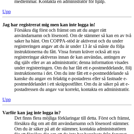
medlemmar. Kontakta en administratör för hjälp.
Upp
Jag har registrerat mig men kan inte logga in!
Försäkra dig först och främst om att du anger rätt
användarnamn och lösenord. Om de stämmer så kan en av två
saker ha hänt. Om COPPA-stöd är aktiverat och du under
registreringen angav att du är under 13 år så måste du följa
instruktionerna du fått. Vissa forum kräver också att nya
registreringar aktiveras innan de kan användas, antingen av
dig själv eller av an administratör; denna information visades
under registreringen. Om du har fått ett e-postmeddelande, följ
instruktionerna i det. Om du inte fått ett e-postmeddelande så
kanske du angav en felaktig e-postadress eller så fastnade e-
postmeddelandet i ett skräppostfilter. Om du är säker på att e-
postadressen du angav var korrekt, kontakta en administratör.
Upp
Varför kan jag inte logga in?
Det finns flera möjliga förklaringar till detta. Först och främst,
försäkra dig om att ditt användarnamn och lösenord stämmer.
Om du är säker på att de stämmer, kontakta administratören