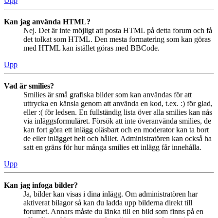
Upp
Kan jag använda HTML?
Nej. Det är inte möjligt att posta HTML på detta forum och få
det tolkat som HTML. Den mesta formatering som kan göras
med HTML kan istället göras med BBCode.
Upp
Vad är smilies?
Smilies är små grafiska bilder som kan användas för att
uttrycka en känsla genom att använda en kod, t.ex. :) för glad,
eller :( för ledsen. En fullständig lista över alla smilies kan nås
via inläggsformuläret. Försök att inte överanvända smilies, de
kan fort göra ett inlägg oläsbart och en moderator kan ta bort
de eller inlägget helt och hållet. Administratören kan också ha
satt en gräns för hur många smilies ett inlägg får innehålla.
Upp
Kan jag infoga bilder?
Ja, bilder kan visas i dina inlägg. Om administratören har
aktiverat bilagor så kan du ladda upp bilderna direkt till
forumet. Annars måste du länka till en bild som finns på en