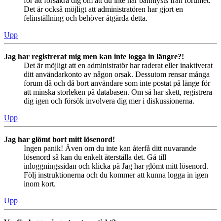
för att försäkra dig om att du inte har bannlysts från forumet.
Det är också möjligt att administratören har gjort en
felinställning och behöver åtgärda detta.
Upp
Jag har registrerat mig men kan inte logga in längre?!
Det är möjligt att en administratör har raderat eller inaktiverat
ditt användarkonto av någon orsak. Dessutom rensar många
forum då och då bort användare som inte postat på länge för
att minska storleken på databasen. Om så har skett, registrera
dig igen och försök involvera dig mer i diskussionerna.
Upp
Jag har glömt bort mitt lösenord!
Ingen panik! Även om du inte kan återfå ditt nuvarande
lösenord så kan du enkelt återställa det. Gå till
inloggningssidan och klicka på Jag har glömt mitt lösenord.
Följ instruktionerna och du kommer att kunna logga in igen
inom kort.
Upp