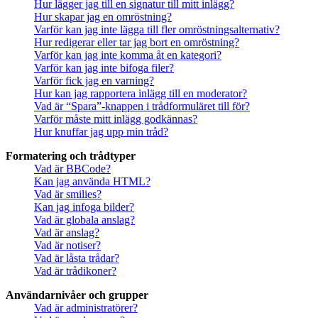
Hur lägger jag till en signatur till mitt inlägg?
Hur skapar jag en omröstning?
Varför kan jag inte lägga till fler omröstningsalternativ?
Hur redigerar eller tar jag bort en omröstning?
Varför kan jag inte komma åt en kategori?
Varför kan jag inte bifoga filer?
Varför fick jag en varning?
Hur kan jag rapportera inlägg till en moderator?
Vad är “Spara”-knappen i trådformuläret till för?
Varför måste mitt inlägg godkännas?
Hur knuffar jag upp min tråd?
Formatering och trådtyper
Vad är BBCode?
Kan jag använda HTML?
Vad är smilies?
Kan jag infoga bilder?
Vad är globala anslag?
Vad är anslag?
Vad är notiser?
Vad är låsta trådar?
Vad är trådikoner?
Användarnivåer och grupper
Vad är administratörer?