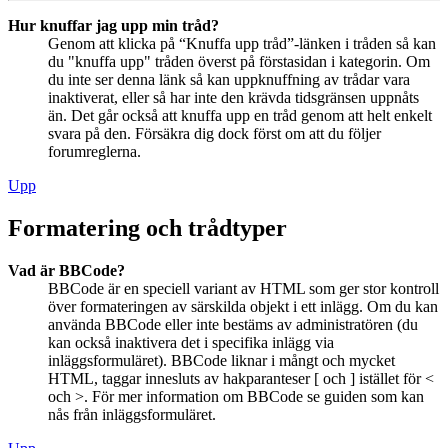
Hur knuffar jag upp min tråd?
Genom att klicka på “Knuffa upp tråd”-länken i tråden så kan
du "knuffa upp" tråden överst på förstasidan i kategorin. Om
du inte ser denna länk så kan uppknuffning av trådar vara
inaktiverat, eller så har inte den krävda tidsgränsen uppnåts
än. Det går också att knuffa upp en tråd genom att helt enkelt
svara på den. Försäkra dig dock först om att du följer
forumreglerna.
Upp
Formatering och trådtyper
Vad är BBCode?
BBCode är en speciell variant av HTML som ger stor kontroll
över formateringen av särskilda objekt i ett inlägg. Om du kan
använda BBCode eller inte bestäms av administratören (du
kan också inaktivera det i specifika inlägg via
inläggsformuläret). BBCode liknar i mångt och mycket
HTML, taggar innesluts av hakparanteser [ och ] istället för <
och >. För mer information om BBCode se guiden som kan
nås från inläggsformuläret.