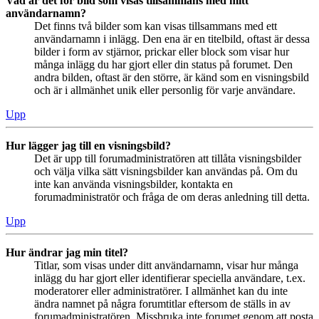
Vad är det för bild som visas tillsammans med mitt
användarnamn?
Det finns två bilder som kan visas tillsammans med ett
användarnamn i inlägg. Den ena är en titelbild, oftast är dessa
bilder i form av stjärnor, prickar eller block som visar hur
många inlägg du har gjort eller din status på forumet. Den
andra bilden, oftast är den större, är känd som en visningsbild
och är i allmänhet unik eller personlig för varje användare.
Upp
Hur lägger jag till en visningsbild?
Det är upp till forumadministratören att tillåta visningsbilder
och välja vilka sätt visningsbilder kan användas på. Om du
inte kan använda visningsbilder, kontakta en
forumadministratör och fråga de om deras anledning till detta.
Upp
Hur ändrar jag min titel?
Titlar, som visas under ditt användarnamn, visar hur många
inlägg du har gjort eller identifierar speciella användare, t.ex.
moderatorer eller administratörer. I allmänhet kan du inte
ändra namnet på några forumtitlar eftersom de ställs in av
forumadministratören. Missbruka inte forumet genom att posta