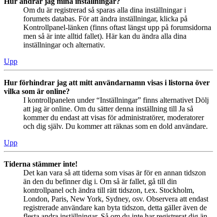
Hur ändrar jag mina inställningar?
Om du är registrerad så sparas alla dina inställningar i
forumets databas. För att ändra inställningar, klicka på
Kontrollpanel-länken (finns oftast längst upp på forumsidorna
men så är inte alltid fallet). Här kan du ändra alla dina
inställningar och alternativ.
Upp
Hur förhindrar jag att mitt användarnamn visas i listorna över
vilka som är online?
I kontrollpanelen under “Inställningar” finns alternativet Dölj
att jag är online. Om du sätter denna inställning till Ja så
kommer du endast att visas för administratörer, moderatorer
och dig själv. Du kommer att räknas som en dold användare.
Upp
Tiderna stämmer inte!
Det kan vara så att tiderna som visas är för en annan tidszon
än den du befinner dig i. Om så är fallet, gå till din
kontrollpanel och ändra till rätt tidszon, t.ex. Stockholm,
London, Paris, New York, Sydney, osv. Observera att endast
registrerade användare kan byta tidszon, detta gäller även de
flesta andra inställningar. Så om du inte har registrerat dig än,