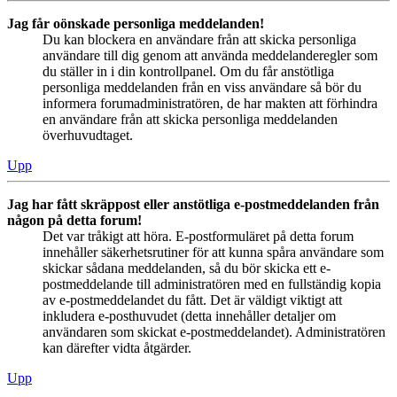
Jag får oönskade personliga meddelanden!
Du kan blockera en användare från att skicka personliga
användare till dig genom att använda meddelanderegler som
du ställer in i din kontrollpanel. Om du får anstötliga
personliga meddelanden från en viss användare så bör du
informera forumadministratören, de har makten att förhindra
en användare från att skicka personliga meddelanden
överhuvudtaget.
Upp
Jag har fått skräppost eller anstötliga e-postmeddelanden från
någon på detta forum!
Det var tråkigt att höra. E-postformuläret på detta forum
innehåller säkerhetsrutiner för att kunna spåra användare som
skickar sådana meddelanden, så du bör skicka ett e-
postmeddelande till administratören med en fullständig kopia
av e-postmeddelandet du fått. Det är väldigt viktigt att
inkludera e-posthuvudet (detta innehåller detaljer om
användaren som skickat e-postmeddelandet). Administratören
kan därefter vidta åtgärder.
Upp