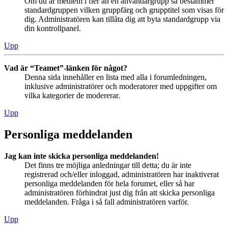
Om du är medlem i fler än en användargrupp så bestämmer
standardgruppen vilken gruppfärg och grupptitel som visas för
dig. Administratören kan tillåta dig att byta standardgrupp via
din kontrollpanel.
Upp
Vad är “Teamet”-länken för något?
Denna sida innehåller en lista med alla i forumledningen,
inklusive administratörer och moderatorer med uppgifter om
vilka kategorier de modererar.
Upp
Personliga meddelanden
Jag kan inte skicka personliga meddelanden!
Det finns tre möjliga anledningar till detta; du är inte
registrerad och/eller inloggad, administratören har inaktiverat
personliga meddelanden för hela forumet, eller så har
administratören förhindrat just dig från att skicka personliga
meddelanden. Fråga i så fall administratören varför.
Upp