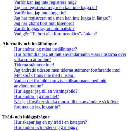
Varför kan jag inte registrera mig?
Jag har registrerat mig men kan inte logga in!
Varför kan jag inte logga in?
Jag har registrerat mig men kan inte logga in längre?!
Jag har glömt bort mitt lösenord!
Varför loggas jag ut automatiskt?
Vad gör “Ta bort alla forumcookies”-länken?
Alternativ och inställningar
Hur ändrar jag mina inställningar?
Hur förhindrar jag att mitt användarnamn visas i listorna över
vilka som är online?
Tiderna stämmer inte!
Jag ändrade tidszon men tiderna stämmer fortfarande inte!
Mitt språk finns inte med i listan!
Vad är det för bild som visas tillsammans med mitt
användarnamn?
Hur lägger jag till en visningsbild?
Hur ändrar jag min titel?
När jag försöker skicka e-post till en användare så kräver
forumet att jag loggar in?
Tråd- och inläggsfrågor
Hur skapar jag en ny tråd i en kategori?
Hur ändrar och raderar jag inlägg?