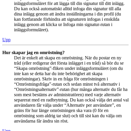
inläggsformuläret för att lägga till din signatur till ditt inlägg.
Du kan också automatiskt alltid infoga din signatur till alla
dina inlägg genom att ändra inställningarna i din profil (du
kan fortfarande förhindra att signaturen infogas i enskilda
inlägg genom att klicka ur Infoga min signatur-rutan i
inläggsformuläret).
Upp
Hur skapar jag en omröstning?
Det är enkelt att skapa en omröstning. När du postar en ny
tråd (eller redigerar det första inlägget i en tråd) så bör du se
“Skapa omröstning”-fliken under inläggsformuläret (om du
inte kan se detta har du inte behörighet att skapa
omröstningar). Skriv in en fråga för omröstningen i
“Omröstningsfråga”-rutan och sedan minst två alternativ i
“Omröstningsalternativ”-rutan (hur många alternativ du får ha
som mest bestäms av administratören) med varje alternativ
separerat med en radbrytning. Du kan också välja det antal val
användaren får välja under “Alternativ per användare”, en
gräns för hur länge omröstningen ska vara (0 för en
omröstning som aldrig tar slut) och till sist kan du välja om
användarna får ändra sin röst.
Upp