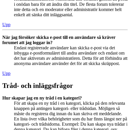
i onödan bara för att ändra din titel. De flesta forum tolererar
inte detta och en moderator eller administratör kommer helt
enkelt att sänka ditt inläggsantal.
Upp
När jag försöker skicka e-post till en användare så kräver
forumet att jag loggar in?
Endast registrerade användare kan skicka e-post via det
inbygga e-postformuläret till andra användare och endast om
det har aktiverats av administratören. Detta för att förhindra att
anonyma användare använder det för att skicka skräppost.
Upp
Tråd- och inläggsfrågor
Hur skapar jag en ny tråd i en kategori?
För att skapa en ny tråd i en kategori, klicka på den relevanta
knappen på antingen kategori- eller trådsidan. Möjligen så
måste du registrera dig innan du kan skriva ett meddelande.
En lista över vilka behörigheter som du har finns längst ner på
kategori- och trådsidorna. Exempel: Du kan skapa nya trådar i
denna kategori, Du kan bifoga filer i denna kategori, osv.