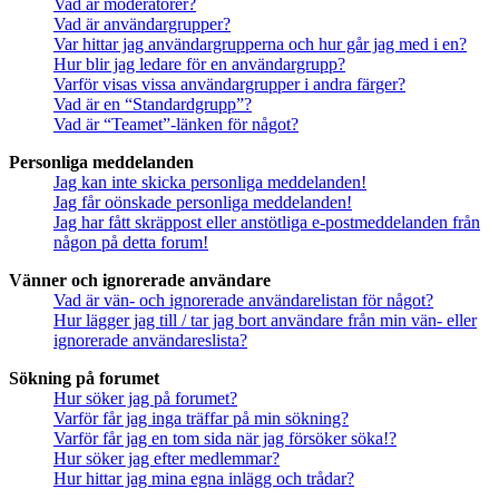
Vad är moderatorer?
Vad är användargrupper?
Var hittar jag användargrupperna och hur går jag med i en?
Hur blir jag ledare för en användargrupp?
Varför visas vissa användargrupper i andra färger?
Vad är en “Standardgrupp”?
Vad är “Teamet”-länken för något?
Personliga meddelanden
Jag kan inte skicka personliga meddelanden!
Jag får oönskade personliga meddelanden!
Jag har fått skräppost eller anstötliga e-postmeddelanden från
någon på detta forum!
Vänner och ignorerade användare
Vad är vän- och ignorerade användarelistan för något?
Hur lägger jag till / tar jag bort användare från min vän- eller
ignorerade användareslista?
Sökning på forumet
Hur söker jag på forumet?
Varför får jag inga träffar på min sökning?
Varför får jag en tom sida när jag försöker söka!?
Hur söker jag efter medlemmar?
Hur hittar jag mina egna inlägg och trådar?