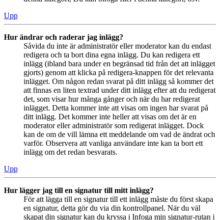
Upp
Hur ändrar och raderar jag inlägg?
Såvida du inte är administratör eller moderator kan du endast
redigera och ta bort dina egna inlägg. Du kan redigera ett
inlägg (ibland bara under en begränsad tid från det att inlägget
gjorts) genom att klicka på redigera-knappen för det relevanta
inlägget. Om någon redan svarat på ditt inlägg så kommer det
att finnas en liten textrad under ditt inlägg efter att du redigerat
det, som visar hur många gånger och när du har redigerat
inlägget. Detta kommer inte att visas om ingen har svarat på
ditt inlägg. Det kommer inte heller att visas om det är en
moderator eller administratör som redigerat inlägget. Dock
kan de om de vill lämna ett meddelande om vad de ändrat och
varför. Observera att vanliga användare inte kan ta bort ett
inlägg om det redan besvarats.
Upp
Hur lägger jag till en signatur till mitt inlägg?
För att lägga till en signatur till ett inlägg måste du först skapa
en signatur, detta gör du via din kontrollpanel. När du väl
skapat din signatur kan du kryssa i Infoga min signatur-rutan i