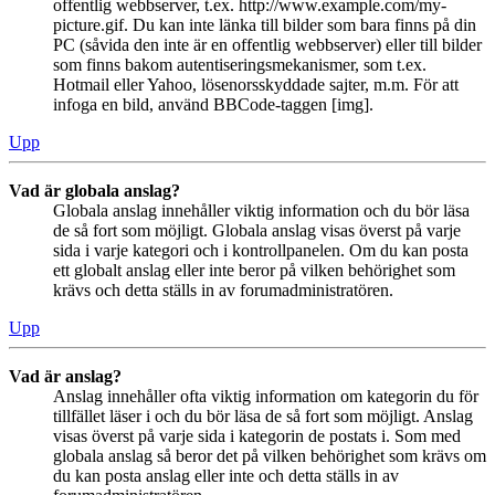
offentlig webbserver, t.ex. http://www.example.com/my-
picture.gif. Du kan inte länka till bilder som bara finns på din
PC (såvida den inte är en offentlig webbserver) eller till bilder
som finns bakom autentiseringsmekanismer, som t.ex.
Hotmail eller Yahoo, lösenorsskyddade sajter, m.m. För att
infoga en bild, använd BBCode-taggen [img].
Upp
Vad är globala anslag?
Globala anslag innehåller viktig information och du bör läsa
de så fort som möjligt. Globala anslag visas överst på varje
sida i varje kategori och i kontrollpanelen. Om du kan posta
ett globalt anslag eller inte beror på vilken behörighet som
krävs och detta ställs in av forumadministratören.
Upp
Vad är anslag?
Anslag innehåller ofta viktig information om kategorin du för
tillfället läser i och du bör läsa de så fort som möjligt. Anslag
visas överst på varje sida i kategorin de postats i. Som med
globala anslag så beror det på vilken behörighet som krävs om
du kan posta anslag eller inte och detta ställs in av