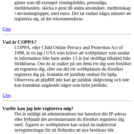
gäster som till exempel visningsbilder, personliga
meddelanden, skicka e-post till andra användare, medlemskap
i användargrupper, med mera. Det tar endast några minuter att
registrera sig, så det rekommenderas.
Upp
Vad är COPPA?
COPPA, eller Child Online Privacy and Protection Act of
1998, är en lag i USA som kräver att webbplatser som samlar
in information från barn under 13 år har skriftligt tillstånd från
föräldrarna. Om du är osäker på om detta rör dig som försöker
att registrera dig, eller om det rör webbplatsen du försöker
registrera dig på, kontakta ett juridiskt ombud för hjälp.
Observera att phpBB inte kan ge juridisk rådgivning och inte
kan kontaktas angående något som helst juridiskt.
Upp
Varför kan jag inte registrera mig?
Det är möjligt att administratören har bannlyst din IP-adress
eller förbjudit det användarnamn du försöker registrera dig
med. Ägaren av webbplatsen kan också ha inaktiverat
nyregistreringar för att förhindra att nya besökare blir