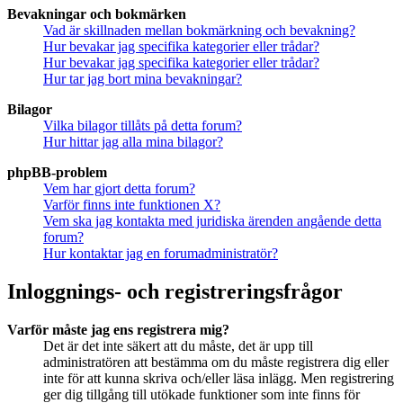
Bevakningar och bokmärken
Vad är skillnaden mellan bokmärkning och bevakning?
Hur bevakar jag specifika kategorier eller trådar?
Hur bevakar jag specifika kategorier eller trådar?
Hur tar jag bort mina bevakningar?
Bilagor
Vilka bilagor tillåts på detta forum?
Hur hittar jag alla mina bilagor?
phpBB-problem
Vem har gjort detta forum?
Varför finns inte funktionen X?
Vem ska jag kontakta med juridiska ärenden angående detta
forum?
Hur kontaktar jag en forumadministratör?
Inloggnings- och registreringsfrågor
Varför måste jag ens registrera mig?
Det är det inte säkert att du måste, det är upp till
administratören att bestämma om du måste registrera dig eller
inte för att kunna skriva och/eller läsa inlägg. Men registrering
ger dig tillgång till utökade funktioner som inte finns för