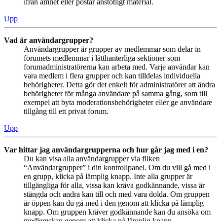
ifrån ämnet eller postar anstötligt material.
Upp
Vad är användargrupper?
Användargrupper är grupper av medlemmar som delar in
forumets medlemmar i lätthanterliga sektioner som
forumadministratörerna kan arbeta med. Varje användar kan
vara medlem i flera grupper och kan tilldelas individuella
behörigheter. Detta gör det enkelt för administratörer att ändra
behörigheter för många användare på samma gång, som till
exempel att byta moderationsbehörigheter eller ge användare
tillgång till ett privat forum.
Upp
Var hittar jag användargrupperna och hur går jag med i en?
Du kan visa alla användargrupper via fliken
“Användargrupper” i din kontrollpanel. Om du vill gå med i
en grupp, klicka på lämplig knapp. Inte alla grupper är
tillgängliga för alla, vissa kan kräva godkännande, vissa är
stängda och andra kan till och med vara dolda. Om gruppen
är öppen kan du gå med i den genom att klicka på lämplig
knapp. Om gruppen kräver godkännande kan du ansöka om
medlemskap genom att klicka på lämplig knapp.