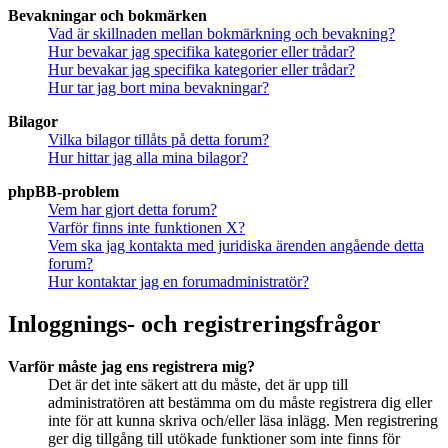
Bevakningar och bokmärken
Vad är skillnaden mellan bokmärkning och bevakning?
Hur bevakar jag specifika kategorier eller trådar?
Hur bevakar jag specifika kategorier eller trådar?
Hur tar jag bort mina bevakningar?
Bilagor
Vilka bilagor tillåts på detta forum?
Hur hittar jag alla mina bilagor?
phpBB-problem
Vem har gjort detta forum?
Varför finns inte funktionen X?
Vem ska jag kontakta med juridiska ärenden angående detta
forum?
Hur kontaktar jag en forumadministratör?
Inloggnings- och registreringsfrågor
Varför måste jag ens registrera mig?
Det är det inte säkert att du måste, det är upp till
administratören att bestämma om du måste registrera dig eller
inte för att kunna skriva och/eller läsa inlägg. Men registrering
ger dig tillgång till utökade funktioner som inte finns för