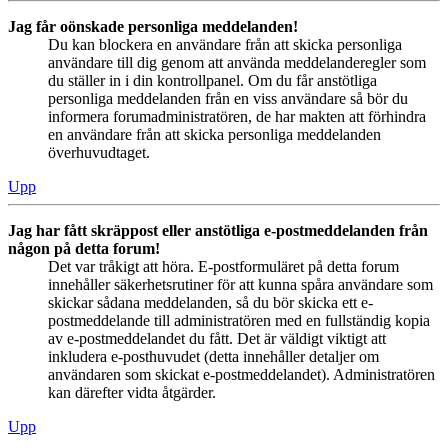
Jag får oönskade personliga meddelanden!
Du kan blockera en användare från att skicka personliga
användare till dig genom att använda meddelanderegler som
du ställer in i din kontrollpanel. Om du får anstötliga
personliga meddelanden från en viss användare så bör du
informera forumadministratören, de har makten att förhindra
en användare från att skicka personliga meddelanden
överhuvudtaget.
Upp
Jag har fått skräppost eller anstötliga e-postmeddelanden från
någon på detta forum!
Det var tråkigt att höra. E-postformuläret på detta forum
innehåller säkerhetsrutiner för att kunna spåra användare som
skickar sådana meddelanden, så du bör skicka ett e-
postmeddelande till administratören med en fullständig kopia
av e-postmeddelandet du fått. Det är väldigt viktigt att
inkludera e-posthuvudet (detta innehåller detaljer om
användaren som skickat e-postmeddelandet). Administratören
kan därefter vidta åtgärder.
Upp