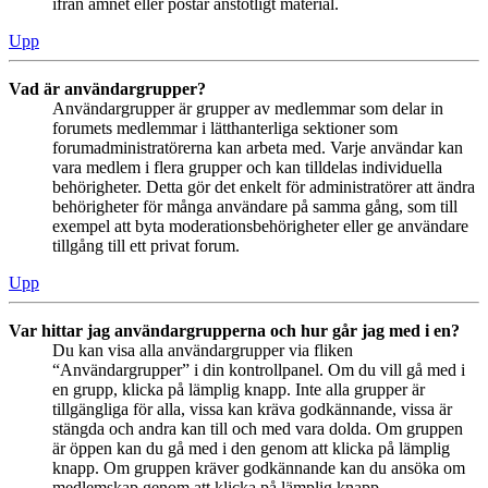
ifrån ämnet eller postar anstötligt material.
Upp
Vad är användargrupper?
Användargrupper är grupper av medlemmar som delar in
forumets medlemmar i lätthanterliga sektioner som
forumadministratörerna kan arbeta med. Varje användar kan
vara medlem i flera grupper och kan tilldelas individuella
behörigheter. Detta gör det enkelt för administratörer att ändra
behörigheter för många användare på samma gång, som till
exempel att byta moderationsbehörigheter eller ge användare
tillgång till ett privat forum.
Upp
Var hittar jag användargrupperna och hur går jag med i en?
Du kan visa alla användargrupper via fliken
“Användargrupper” i din kontrollpanel. Om du vill gå med i
en grupp, klicka på lämplig knapp. Inte alla grupper är
tillgängliga för alla, vissa kan kräva godkännande, vissa är
stängda och andra kan till och med vara dolda. Om gruppen
är öppen kan du gå med i den genom att klicka på lämplig
knapp. Om gruppen kräver godkännande kan du ansöka om
medlemskap genom att klicka på lämplig knapp.