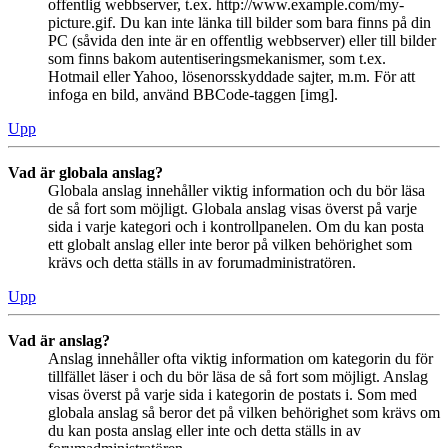
offentlig webbserver, t.ex. http://www.example.com/my-
picture.gif. Du kan inte länka till bilder som bara finns på din
PC (såvida den inte är en offentlig webbserver) eller till bilder
som finns bakom autentiseringsmekanismer, som t.ex.
Hotmail eller Yahoo, lösenorsskyddade sajter, m.m. För att
infoga en bild, använd BBCode-taggen [img].
Upp
Vad är globala anslag?
Globala anslag innehåller viktig information och du bör läsa
de så fort som möjligt. Globala anslag visas överst på varje
sida i varje kategori och i kontrollpanelen. Om du kan posta
ett globalt anslag eller inte beror på vilken behörighet som
krävs och detta ställs in av forumadministratören.
Upp
Vad är anslag?
Anslag innehåller ofta viktig information om kategorin du för
tillfället läser i och du bör läsa de så fort som möjligt. Anslag
visas överst på varje sida i kategorin de postats i. Som med
globala anslag så beror det på vilken behörighet som krävs om
du kan posta anslag eller inte och detta ställs in av