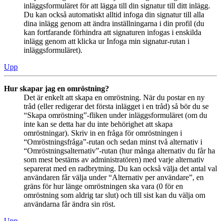
inläggsformuläret för att lägga till din signatur till ditt inlägg.
Du kan också automatiskt alltid infoga din signatur till alla
dina inlägg genom att ändra inställningarna i din profil (du
kan fortfarande förhindra att signaturen infogas i enskilda
inlägg genom att klicka ur Infoga min signatur-rutan i
inläggsformuläret).
Upp
Hur skapar jag en omröstning?
Det är enkelt att skapa en omröstning. När du postar en ny
tråd (eller redigerar det första inlägget i en tråd) så bör du se
“Skapa omröstning”-fliken under inläggsformuläret (om du
inte kan se detta har du inte behörighet att skapa
omröstningar). Skriv in en fråga för omröstningen i
“Omröstningsfråga”-rutan och sedan minst två alternativ i
“Omröstningsalternativ”-rutan (hur många alternativ du får ha
som mest bestäms av administratören) med varje alternativ
separerat med en radbrytning. Du kan också välja det antal val
användaren får välja under “Alternativ per användare”, en
gräns för hur länge omröstningen ska vara (0 för en
omröstning som aldrig tar slut) och till sist kan du välja om
användarna får ändra sin röst.
Upp