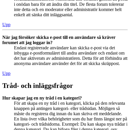
i onödan bara för att ändra din titel. De flesta forum tolererar
inte detta och en moderator eller administratör kommer helt
enkelt att sänka ditt inläggsantal.
Upp
När jag försöker skicka e-post till en användare så kräver
forumet att jag loggar in?
Endast registrerade användare kan skicka e-post via det
inbygga e-postformuläret till andra användare och endast om
det har aktiverats av administratören. Detta för att förhindra att
anonyma användare använder det för att skicka skräppost.
Upp
Tråd- och inläggsfrågor
Hur skapar jag en ny tråd i en kategori?
För att skapa en ny tråd i en kategori, klicka på den relevanta
knappen på antingen kategori- eller trådsidan. Möjligen så
måste du registrera dig innan du kan skriva ett meddelande.
En lista över vilka behörigheter som du har finns längst ner på
kategori- och trådsidorna. Exempel: Du kan skapa nya trådar i
denna kategori, Du kan bifoga filer i denna kategori, osv.