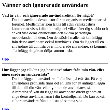
Vänner och ignorerade användare
Vad är vän- och ignorerade användarelistan för något?
Du kan använda dessa listor för att organisera medlemmar på
forumet. Medlemmar som läggs till i din vänskapslista
kommer att visas i din kontrollpanel vilket låter dig snabbt och
enkelt visa deras onlinestatus och skicka personliga
meddelanden till dem. Om det stöds i mallen så kan inlägg
från dessa användare också framhävas. Om du lägger till en
användare till din lista över ignorerade användare, så kommer
alla inlägg de gör att döljas automatiskt.
Upp
Hur lägger jag till / tar jag bort användare från min vän- eller
ignorerade användareslista?
Du kan lägga till användare till din lista på två sätt. På varje
användares profilsida finns det en länk för att antingen lägga
till dem till din vän- eller ignorerade användareslista.
Alternativt så kan du lägga till användare direkt genom att
ange deras användarnamn i din kontrollpanel. Du kan också
ta bort användare från din lista på samma sida.
Upp