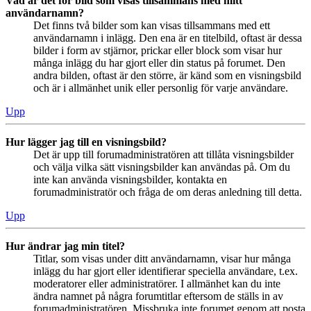
Vad är det för bild som visas tillsammans med mitt
användarnamn?
Det finns två bilder som kan visas tillsammans med ett
användarnamn i inlägg. Den ena är en titelbild, oftast är dessa
bilder i form av stjärnor, prickar eller block som visar hur
många inlägg du har gjort eller din status på forumet. Den
andra bilden, oftast är den större, är känd som en visningsbild
och är i allmänhet unik eller personlig för varje användare.
Upp
Hur lägger jag till en visningsbild?
Det är upp till forumadministratören att tillåta visningsbilder
och välja vilka sätt visningsbilder kan användas på. Om du
inte kan använda visningsbilder, kontakta en
forumadministratör och fråga de om deras anledning till detta.
Upp
Hur ändrar jag min titel?
Titlar, som visas under ditt användarnamn, visar hur många
inlägg du har gjort eller identifierar speciella användare, t.ex.
moderatorer eller administratörer. I allmänhet kan du inte
ändra namnet på några forumtitlar eftersom de ställs in av
forumadministratören. Missbruka inte forumet genom att posta