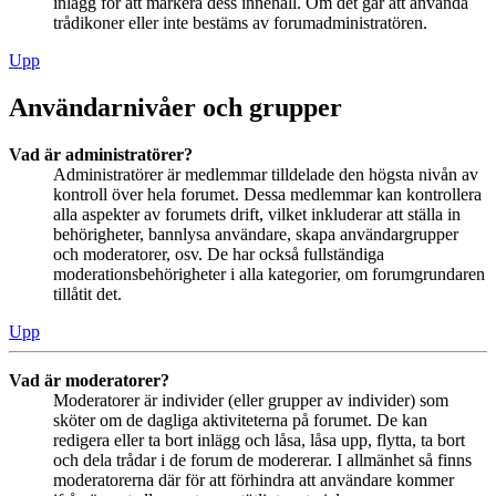
inlägg för att markera dess innehåll. Om det går att använda
trådikoner eller inte bestäms av forumadministratören.
Upp
Användarnivåer och grupper
Vad är administratörer?
Administratörer är medlemmar tilldelade den högsta nivån av
kontroll över hela forumet. Dessa medlemmar kan kontrollera
alla aspekter av forumets drift, vilket inkluderar att ställa in
behörigheter, bannlysa användare, skapa användargrupper
och moderatorer, osv. De har också fullständiga
moderationsbehörigheter i alla kategorier, om forumgrundaren
tillåtit det.
Upp
Vad är moderatorer?
Moderatorer är individer (eller grupper av individer) som
sköter om de dagliga aktiviteterna på forumet. De kan
redigera eller ta bort inlägg och låsa, låsa upp, flytta, ta bort
och dela trådar i de forum de modererar. I allmänhet så finns
moderatorerna där för att förhindra att användare kommer