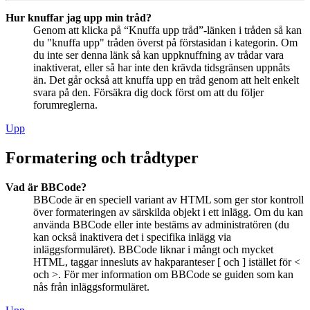
Hur knuffar jag upp min tråd?
Genom att klicka på “Knuffa upp tråd”-länken i tråden så kan
du "knuffa upp" tråden överst på förstasidan i kategorin. Om
du inte ser denna länk så kan uppknuffning av trådar vara
inaktiverat, eller så har inte den krävda tidsgränsen uppnåts
än. Det går också att knuffa upp en tråd genom att helt enkelt
svara på den. Försäkra dig dock först om att du följer
forumreglerna.
Upp
Formatering och trådtyper
Vad är BBCode?
BBCode är en speciell variant av HTML som ger stor kontroll
över formateringen av särskilda objekt i ett inlägg. Om du kan
använda BBCode eller inte bestäms av administratören (du
kan också inaktivera det i specifika inlägg via
inläggsformuläret). BBCode liknar i mångt och mycket
HTML, taggar innesluts av hakparanteser [ och ] istället för <
och >. För mer information om BBCode se guiden som kan
nås från inläggsformuläret.