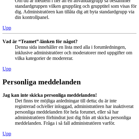
Om du är medlem i fler än en användargrupp så bestämmer
standardgruppen vilken gruppfärg och grupptitel som visas för
dig. Administratören kan tillåta dig att byta standardgrupp via
din kontrollpanel.
Upp
Vad är “Teamet”-länken för något?
Denna sida innehåller en lista med alla i forumledningen,
inklusive administratörer och moderatorer med uppgifter om
vilka kategorier de modererar.
Upp
Personliga meddelanden
Jag kan inte skicka personliga meddelanden!
Det finns tre möjliga anledningar till detta; du är inte
registrerad och/eller inloggad, administratören har inaktiverat
personliga meddelanden för hela forumet, eller så har
administratören förhindrat just dig från att skicka personliga
meddelanden. Fråga i så fall administratören varför.
Upp