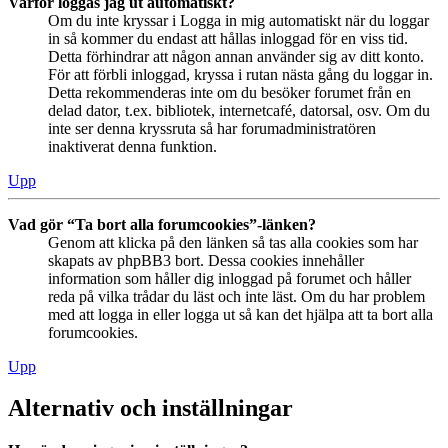
Varför loggas jag ut automatiskt?
Om du inte kryssar i Logga in mig automatiskt när du loggar
in så kommer du endast att hållas inloggad för en viss tid.
Detta förhindrar att någon annan använder sig av ditt konto.
För att förbli inloggad, kryssa i rutan nästa gång du loggar in.
Detta rekommenderas inte om du besöker forumet från en
delad dator, t.ex. bibliotek, internetcafé, datorsal, osv. Om du
inte ser denna kryssruta så har forumadministratören
inaktiverat denna funktion.
Upp
Vad gör “Ta bort alla forumcookies”-länken?
Genom att klicka på den länken så tas alla cookies som har
skapats av phpBB3 bort. Dessa cookies innehåller
information som håller dig inloggad på forumet och håller
reda på vilka trådar du läst och inte läst. Om du har problem
med att logga in eller logga ut så kan det hjälpa att ta bort alla
forumcookies.
Upp
Alternativ och inställningar