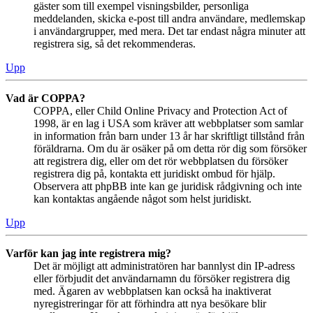
gäster som till exempel visningsbilder, personliga
meddelanden, skicka e-post till andra användare, medlemskap
i användargrupper, med mera. Det tar endast några minuter att
registrera sig, så det rekommenderas.
Upp
Vad är COPPA?
COPPA, eller Child Online Privacy and Protection Act of
1998, är en lag i USA som kräver att webbplatser som samlar
in information från barn under 13 år har skriftligt tillstånd från
föräldrarna. Om du är osäker på om detta rör dig som försöker
att registrera dig, eller om det rör webbplatsen du försöker
registrera dig på, kontakta ett juridiskt ombud för hjälp.
Observera att phpBB inte kan ge juridisk rådgivning och inte
kan kontaktas angående något som helst juridiskt.
Upp
Varför kan jag inte registrera mig?
Det är möjligt att administratören har bannlyst din IP-adress
eller förbjudit det användarnamn du försöker registrera dig
med. Ägaren av webbplatsen kan också ha inaktiverat
nyregistreringar för att förhindra att nya besökare blir