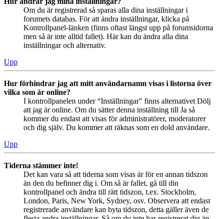
Hur ändrar jag mina inställningar?
Om du är registrerad så sparas alla dina inställningar i
forumets databas. För att ändra inställningar, klicka på
Kontrollpanel-länken (finns oftast längst upp på forumsidorna
men så är inte alltid fallet). Här kan du ändra alla dina
inställningar och alternativ.
Upp
Hur förhindrar jag att mitt användarnamn visas i listorna över
vilka som är online?
I kontrollpanelen under “Inställningar” finns alternativet Dölj
att jag är online. Om du sätter denna inställning till Ja så
kommer du endast att visas för administratörer, moderatorer
och dig själv. Du kommer att räknas som en dold användare.
Upp
Tiderna stämmer inte!
Det kan vara så att tiderna som visas är för en annan tidszon
än den du befinner dig i. Om så är fallet, gå till din
kontrollpanel och ändra till rätt tidszon, t.ex. Stockholm,
London, Paris, New York, Sydney, osv. Observera att endast
registrerade användare kan byta tidszon, detta gäller även de
flesta andra inställningar. Så om du inte har registrerat dig än,