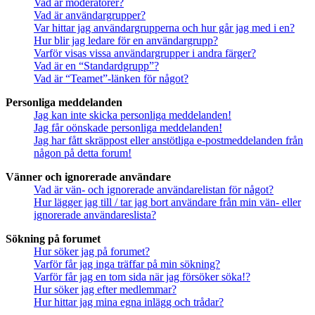
Vad är moderatorer?
Vad är användargrupper?
Var hittar jag användargrupperna och hur går jag med i en?
Hur blir jag ledare för en användargrupp?
Varför visas vissa användargrupper i andra färger?
Vad är en “Standardgrupp”?
Vad är “Teamet”-länken för något?
Personliga meddelanden
Jag kan inte skicka personliga meddelanden!
Jag får oönskade personliga meddelanden!
Jag har fått skräppost eller anstötliga e-postmeddelanden från
någon på detta forum!
Vänner och ignorerade användare
Vad är vän- och ignorerade användarelistan för något?
Hur lägger jag till / tar jag bort användare från min vän- eller
ignorerade användareslista?
Sökning på forumet
Hur söker jag på forumet?
Varför får jag inga träffar på min sökning?
Varför får jag en tom sida när jag försöker söka!?
Hur söker jag efter medlemmar?
Hur hittar jag mina egna inlägg och trådar?