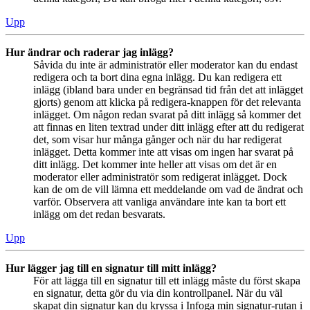
Upp
Hur ändrar och raderar jag inlägg?
Såvida du inte är administratör eller moderator kan du endast
redigera och ta bort dina egna inlägg. Du kan redigera ett
inlägg (ibland bara under en begränsad tid från det att inlägget
gjorts) genom att klicka på redigera-knappen för det relevanta
inlägget. Om någon redan svarat på ditt inlägg så kommer det
att finnas en liten textrad under ditt inlägg efter att du redigerat
det, som visar hur många gånger och när du har redigerat
inlägget. Detta kommer inte att visas om ingen har svarat på
ditt inlägg. Det kommer inte heller att visas om det är en
moderator eller administratör som redigerat inlägget. Dock
kan de om de vill lämna ett meddelande om vad de ändrat och
varför. Observera att vanliga användare inte kan ta bort ett
inlägg om det redan besvarats.
Upp
Hur lägger jag till en signatur till mitt inlägg?
För att lägga till en signatur till ett inlägg måste du först skapa
en signatur, detta gör du via din kontrollpanel. När du väl
skapat din signatur kan du kryssa i Infoga min signatur-rutan i