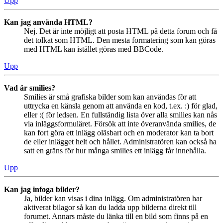
Upp
Kan jag använda HTML?
Nej. Det är inte möjligt att posta HTML på detta forum och få
det tolkat som HTML. Den mesta formatering som kan göras
med HTML kan istället göras med BBCode.
Upp
Vad är smilies?
Smilies är små grafiska bilder som kan användas för att
uttrycka en känsla genom att använda en kod, t.ex. :) för glad,
eller :( för ledsen. En fullständig lista över alla smilies kan nås
via inläggsformuläret. Försök att inte överanvända smilies, de
kan fort göra ett inlägg oläsbart och en moderator kan ta bort
de eller inlägget helt och hållet. Administratören kan också ha
satt en gräns för hur många smilies ett inlägg får innehålla.
Upp
Kan jag infoga bilder?
Ja, bilder kan visas i dina inlägg. Om administratören har
aktiverat bilagor så kan du ladda upp bilderna direkt till
forumet. Annars måste du länka till en bild som finns på en