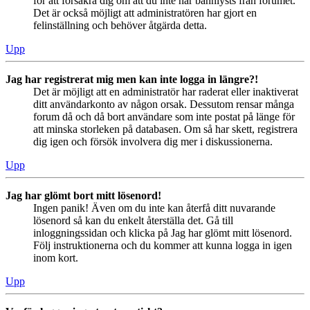
för att försäkra dig om att du inte har bannlysts från forumet.
Det är också möjligt att administratören har gjort en
felinställning och behöver åtgärda detta.
Upp
Jag har registrerat mig men kan inte logga in längre?!
Det är möjligt att en administratör har raderat eller inaktiverat
ditt användarkonto av någon orsak. Dessutom rensar många
forum då och då bort användare som inte postat på länge för
att minska storleken på databasen. Om så har skett, registrera
dig igen och försök involvera dig mer i diskussionerna.
Upp
Jag har glömt bort mitt lösenord!
Ingen panik! Även om du inte kan återfå ditt nuvarande
lösenord så kan du enkelt återställa det. Gå till
inloggningssidan och klicka på Jag har glömt mitt lösenord.
Följ instruktionerna och du kommer att kunna logga in igen
inom kort.
Upp