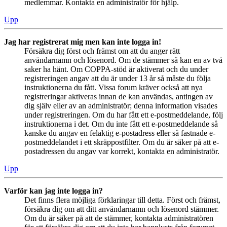
medlemmar. Kontakta en administratör för hjälp.
Upp
Jag har registrerat mig men kan inte logga in!
Försäkra dig först och främst om att du anger rätt
användarnamn och lösenord. Om de stämmer så kan en av två
saker ha hänt. Om COPPA-stöd är aktiverat och du under
registreringen angav att du är under 13 år så måste du följa
instruktionerna du fått. Vissa forum kräver också att nya
registreringar aktiveras innan de kan användas, antingen av
dig själv eller av an administratör; denna information visades
under registreringen. Om du har fått ett e-postmeddelande, följ
instruktionerna i det. Om du inte fått ett e-postmeddelande så
kanske du angav en felaktig e-postadress eller så fastnade e-
postmeddelandet i ett skräppostfilter. Om du är säker på att e-
postadressen du angav var korrekt, kontakta en administratör.
Upp
Varför kan jag inte logga in?
Det finns flera möjliga förklaringar till detta. Först och främst,
försäkra dig om att ditt användarnamn och lösenord stämmer.
Om du är säker på att de stämmer, kontakta administratören