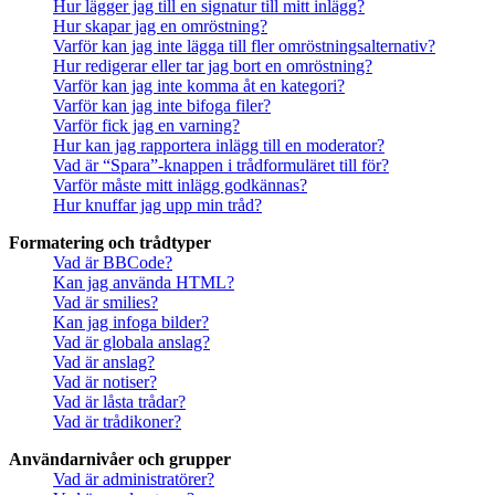
Hur lägger jag till en signatur till mitt inlägg?
Hur skapar jag en omröstning?
Varför kan jag inte lägga till fler omröstningsalternativ?
Hur redigerar eller tar jag bort en omröstning?
Varför kan jag inte komma åt en kategori?
Varför kan jag inte bifoga filer?
Varför fick jag en varning?
Hur kan jag rapportera inlägg till en moderator?
Vad är “Spara”-knappen i trådformuläret till för?
Varför måste mitt inlägg godkännas?
Hur knuffar jag upp min tråd?
Formatering och trådtyper
Vad är BBCode?
Kan jag använda HTML?
Vad är smilies?
Kan jag infoga bilder?
Vad är globala anslag?
Vad är anslag?
Vad är notiser?
Vad är låsta trådar?
Vad är trådikoner?
Användarnivåer och grupper
Vad är administratörer?