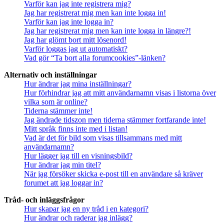
Varför kan jag inte registrera mig?
Jag har registrerat mig men kan inte logga in!
Varför kan jag inte logga in?
Jag har registrerat mig men kan inte logga in längre?!
Jag har glömt bort mitt lösenord!
Varför loggas jag ut automatiskt?
Vad gör “Ta bort alla forumcookies”-länken?
Alternativ och inställningar
Hur ändrar jag mina inställningar?
Hur förhindrar jag att mitt användarnamn visas i listorna över
vilka som är online?
Tiderna stämmer inte!
Jag ändrade tidszon men tiderna stämmer fortfarande inte!
Mitt språk finns inte med i listan!
Vad är det för bild som visas tillsammans med mitt
användarnamn?
Hur lägger jag till en visningsbild?
Hur ändrar jag min titel?
När jag försöker skicka e-post till en användare så kräver
forumet att jag loggar in?
Tråd- och inläggsfrågor
Hur skapar jag en ny tråd i en kategori?
Hur ändrar och raderar jag inlägg?