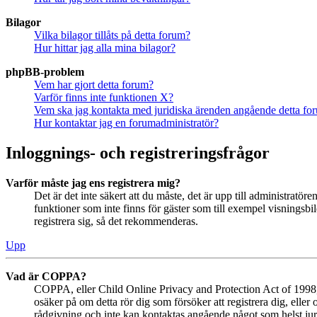
Bilagor
Vilka bilagor tillåts på detta forum?
Hur hittar jag alla mina bilagor?
phpBB-problem
Vem har gjort detta forum?
Varför finns inte funktionen X?
Vem ska jag kontakta med juridiska ärenden angående detta fo
Hur kontaktar jag en forumadministratör?
Inloggnings- och registreringsfrågor
Varför måste jag ens registrera mig?
Det är det inte säkert att du måste, det är upp till administratör
funktioner som inte finns för gäster som till exempel visningsb
registrera sig, så det rekommenderas.
Upp
Vad är COPPA?
COPPA, eller Child Online Privacy and Protection Act of 1998, ä
osäker på om detta rör dig som försöker att registrera dig, eller
rådgivning och inte kan kontaktas angående något som helst juri