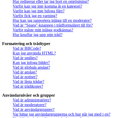
Hur redigerar eller tar jag bort en omröstning?
Varför kan jag inte komma åt en kategori?
Varför kan jag inte bifoga filer?
Varför fick jag en varning?
Hur kan jag rapportera inlägg till en moderator?
Vad är “Spara”-knappen i trådformuläret till för?
Varför måste mitt inlägg godkännas?
Hur knuffar jag upp min tråd?
Formatering och trådtyper
Vad är BBCode?
Kan jag använda HTML?
Vad är smilies?
Kan jag infoga bilder?
Vad är globala anslag?
Vad är anslag?
Vad är notiser?
Vad är låsta trådar?
Vad är trådikoner?
Användarnivåer och grupper
Vad är administratörer?
Vad är moderatorer?
Vad är användargrupper?
Var hittar jag användargrupperna och hur går jag med i en?