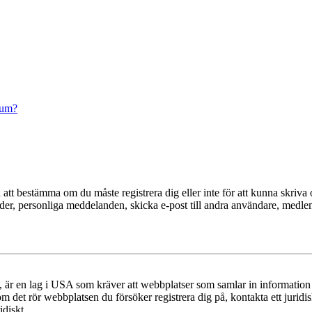
rum?
en att bestämma om du måste registrera dig eller inte för att kunna skriva 
ilder, personliga meddelanden, skicka e-post till andra användare, medl
r en lag i USA som kräver att webbplatser som samlar in information frå
 om det rör webbplatsen du försöker registrera dig på, kontakta ett juri
diskt.