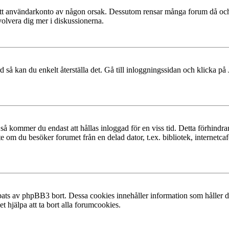
at ditt användarkonto av någon orsak. Dessutom rensar många forum då och
volvera dig mer i diskussionerna.
 så kan du enkelt återställa det. Gå till inloggningssidan och klicka på
å kommer du endast att hållas inloggad för en viss tid. Detta förhindrar
 om du besöker forumet från en delad dator, t.ex. bibliotek, internetcaf
ats av phpBB3 bort. Dessa cookies innehåller information som håller dig
t hjälpa att ta bort alla forumcookies.