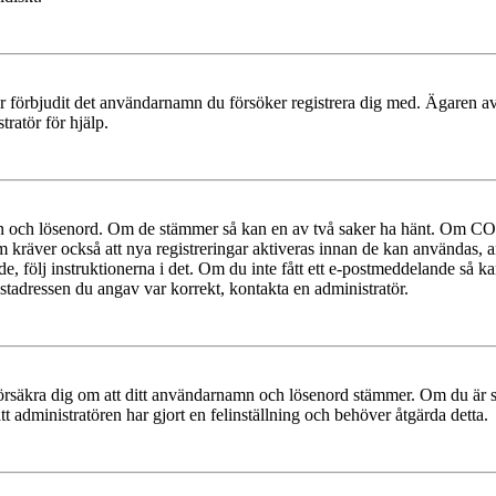
ler förbjudit det användarnamn du försöker registrera dig med. Ägaren av
ratör för hjälp.
mn och lösenord. Om de stämmer så kan en av två saker ha hänt. Om COP
um kräver också att nya registreringar aktiveras innan de kan användas, a
e, följ instruktionerna i det. Om du inte fått ett e-postmeddelande så ka
ostadressen du angav var korrekt, kontakta en administratör.
t, försäkra dig om att ditt användarnamn och lösenord stämmer. Om du är s
tt administratören har gjort en felinställning och behöver åtgärda detta.