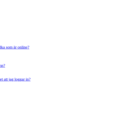
ilka som är online?
amn?
t att jag loggar in?