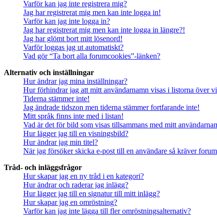
Varför kan jag inte registrera mig?
Jag har registrerat mig men kan inte logga in!
Varför kan jag inte logga in?
Jag har registrerat mig men kan inte logga in längre?!
Jag har glömt bort mitt lösenord!
Varför loggas jag ut automatiskt?
Vad gör “Ta bort alla forumcookies”-länken?
Alternativ och inställningar
Hur ändrar jag mina inställningar?
Hur förhindrar jag att mitt användarnamn visas i listorna över v
Tiderna stämmer inte!
Jag ändrade tidszon men tiderna stämmer fortfarande inte!
Mitt språk finns inte med i listan!
Vad är det för bild som visas tillsammans med mitt användarn
Hur lägger jag till en visningsbild?
Hur ändrar jag min titel?
När jag försöker skicka e-post till en användare så kräver forume
Tråd- och inläggsfrågor
Hur skapar jag en ny tråd i en kategori?
Hur ändrar och raderar jag inlägg?
Hur lägger jag till en signatur till mitt inlägg?
Hur skapar jag en omröstning?
Varför kan jag inte lägga till fler omröstningsalternativ?