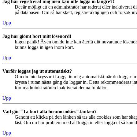
Jag har registrerat mig men kan inte logga in längre?!
Det är möjligt att en administratör har raderat eller inaktiver
på databasen. Om så har skett, registrera dig igen och försök in
Upp
Jag har glömt bort mitt lösenord!
Ingen panik! Även om du inte kan återfå ditt nuvarande lösenord
kunna logga in igen inom kort.
Upp
Varför loggas jag ut automatiskt?
Om du inte kryssar i Logga in mig automatiskt när du loggar in s
kryssa i rutan nästa gång du loggar in. Detta rekommenderas inte
forumadministratören inaktiverat denna funktion.
Upp
Vad gör “Ta bort alla forumcookies”-länken?
Genom att klicka på den länken så tas alla cookies som har skap
läst. Om du har problem med att logga in eller logga ut så kan de
Upp