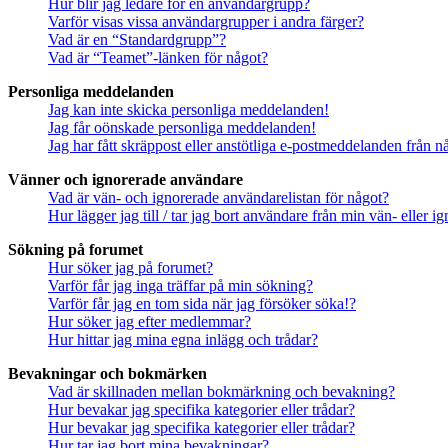
Hur blir jag ledare för en användargrupp?
Varför visas vissa användargrupper i andra färger?
Vad är en “Standardgrupp”?
Vad är “Teamet”-länken för något?
Personliga meddelanden
Jag kan inte skicka personliga meddelanden!
Jag får oönskade personliga meddelanden!
Jag har fått skräppost eller anstötliga e-postmeddelanden från 
Vänner och ignorerade användare
Vad är vän- och ignorerade användarelistan för något?
Hur lägger jag till / tar jag bort användare från min vän- eller 
Sökning på forumet
Hur söker jag på forumet?
Varför får jag inga träffar på min sökning?
Varför får jag en tom sida när jag försöker söka!?
Hur söker jag efter medlemmar?
Hur hittar jag mina egna inlägg och trådar?
Bevakningar och bokmärken
Vad är skillnaden mellan bokmärkning och bevakning?
Hur bevakar jag specifika kategorier eller trådar?
Hur bevakar jag specifika kategorier eller trådar?
Hur tar jag bort mina bevakningar?