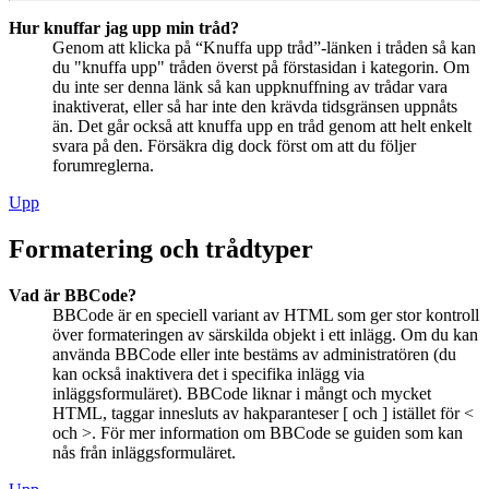
Hur knuffar jag upp min tråd?
Genom att klicka på “Knuffa upp tråd”-länken i tråden så kan
du "knuffa upp" tråden överst på förstasidan i kategorin. Om
du inte ser denna länk så kan uppknuffning av trådar vara
inaktiverat, eller så har inte den krävda tidsgränsen uppnåts
än. Det går också att knuffa upp en tråd genom att helt enkelt
svara på den. Försäkra dig dock först om att du följer
forumreglerna.
Upp
Formatering och trådtyper
Vad är BBCode?
BBCode är en speciell variant av HTML som ger stor kontroll
över formateringen av särskilda objekt i ett inlägg. Om du kan
använda BBCode eller inte bestäms av administratören (du
kan också inaktivera det i specifika inlägg via
inläggsformuläret). BBCode liknar i mångt och mycket
HTML, taggar innesluts av hakparanteser [ och ] istället för <
och >. För mer information om BBCode se guiden som kan
nås från inläggsformuläret.