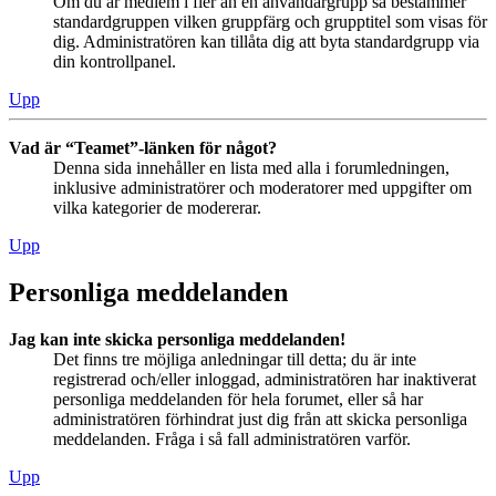
Om du är medlem i fler än en användargrupp så bestämmer
standardgruppen vilken gruppfärg och grupptitel som visas för
dig. Administratören kan tillåta dig att byta standardgrupp via
din kontrollpanel.
Upp
Vad är “Teamet”-länken för något?
Denna sida innehåller en lista med alla i forumledningen,
inklusive administratörer och moderatorer med uppgifter om
vilka kategorier de modererar.
Upp
Personliga meddelanden
Jag kan inte skicka personliga meddelanden!
Det finns tre möjliga anledningar till detta; du är inte
registrerad och/eller inloggad, administratören har inaktiverat
personliga meddelanden för hela forumet, eller så har
administratören förhindrat just dig från att skicka personliga
meddelanden. Fråga i så fall administratören varför.
Upp