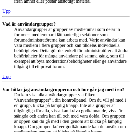
ifrån ämnet eller postar anstötligt material.
Upp
Vad är användargrupper?
Användargrupper är grupper av medlemmar som delar in
forumets medlemmar i lätthanterliga sektioner som
forumadministratörerna kan arbeta med. Varje användar kan
vara medlem i flera grupper och kan tilldelas individuella
behörigheter. Detta gör det enkelt för administratörer att ändra
behörigheter för många användare på samma gång, som till
exempel att byta moderationsbehörigheter eller ge användare
tillgång till ett privat forum.
Upp
Var hittar jag användargrupperna och hur går jag med i en?
Du kan visa alla användargrupper via fliken
“Användargrupper” i din kontrollpanel. Om du vill gå med i
en grupp, klicka på lämplig knapp. Inte alla grupper är
tillgängliga för alla, vissa kan kräva godkännande, vissa är
stängda och andra kan till och med vara dolda. Om gruppen
är öppen kan du gå med i den genom att klicka på lämplig
knapp. Om gruppen kräver godkännande kan du ansöka om
medlemskap genom att klicka på lämplig knapp.