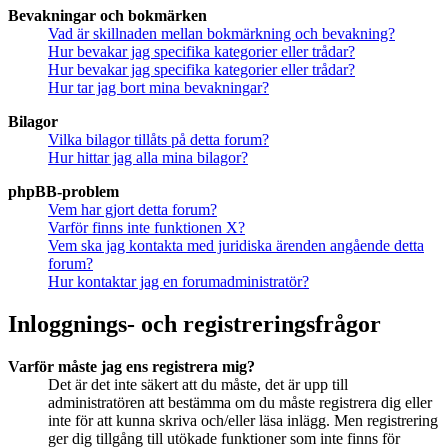
Bevakningar och bokmärken
Vad är skillnaden mellan bokmärkning och bevakning?
Hur bevakar jag specifika kategorier eller trådar?
Hur bevakar jag specifika kategorier eller trådar?
Hur tar jag bort mina bevakningar?
Bilagor
Vilka bilagor tillåts på detta forum?
Hur hittar jag alla mina bilagor?
phpBB-problem
Vem har gjort detta forum?
Varför finns inte funktionen X?
Vem ska jag kontakta med juridiska ärenden angående detta
forum?
Hur kontaktar jag en forumadministratör?
Inloggnings- och registreringsfrågor
Varför måste jag ens registrera mig?
Det är det inte säkert att du måste, det är upp till
administratören att bestämma om du måste registrera dig eller
inte för att kunna skriva och/eller läsa inlägg. Men registrering
ger dig tillgång till utökade funktioner som inte finns för