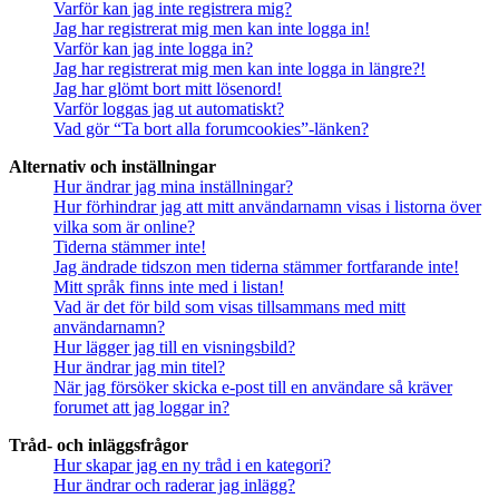
Varför kan jag inte registrera mig?
Jag har registrerat mig men kan inte logga in!
Varför kan jag inte logga in?
Jag har registrerat mig men kan inte logga in längre?!
Jag har glömt bort mitt lösenord!
Varför loggas jag ut automatiskt?
Vad gör “Ta bort alla forumcookies”-länken?
Alternativ och inställningar
Hur ändrar jag mina inställningar?
Hur förhindrar jag att mitt användarnamn visas i listorna över
vilka som är online?
Tiderna stämmer inte!
Jag ändrade tidszon men tiderna stämmer fortfarande inte!
Mitt språk finns inte med i listan!
Vad är det för bild som visas tillsammans med mitt
användarnamn?
Hur lägger jag till en visningsbild?
Hur ändrar jag min titel?
När jag försöker skicka e-post till en användare så kräver
forumet att jag loggar in?
Tråd- och inläggsfrågor
Hur skapar jag en ny tråd i en kategori?
Hur ändrar och raderar jag inlägg?