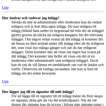
Upp
Hur ändrar och raderar jag inlägg?
Såvida du inte är administratör eller moderator kan du endast
redigera och ta bort dina egna inlägg. Du kan redigera ett
inlägg (ibland bara under en begränsad tid från det att inlägget
gjorts) genom att klicka på redigera-knappen för det relevanta
inlägget. Om någon redan svarat på ditt inlägg så kommer det
att finnas en liten textrad under ditt inlägg efter att du redigerat
det, som visar hur många gånger och när du har redigerat
inlägget. Detta kommer inte att visas om ingen har svarat på
ditt inlägg. Det kommer inte heller att visas om det är en
moderator eller administratör som redigerat inlägget. Dock
kan de om de vill lämna ett meddelande om vad de ändrat och
varför. Observera att vanliga användare inte kan ta bort ett
inlägg om det redan besvarats.
Upp
Hur lägger jag till en signatur till mitt inlägg?
För att lägga till en signatur till ett inlägg måste du först skapa
en signatur, detta gör du via din kontrollpanel. När du väl
skapat din signatur kan du kryssa i Infoga min signatur-rutan i