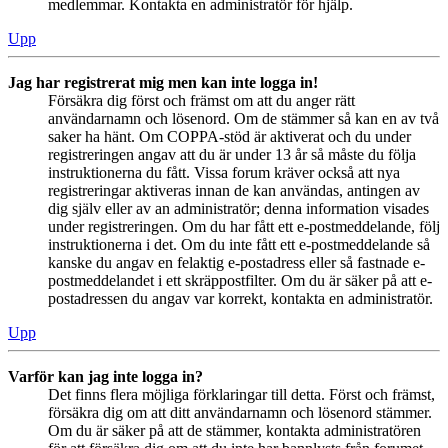
medlemmar. Kontakta en administratör för hjälp.
Upp
Jag har registrerat mig men kan inte logga in!
Försäkra dig först och främst om att du anger rätt
användarnamn och lösenord. Om de stämmer så kan en av två
saker ha hänt. Om COPPA-stöd är aktiverat och du under
registreringen angav att du är under 13 år så måste du följa
instruktionerna du fått. Vissa forum kräver också att nya
registreringar aktiveras innan de kan användas, antingen av
dig själv eller av an administratör; denna information visades
under registreringen. Om du har fått ett e-postmeddelande, följ
instruktionerna i det. Om du inte fått ett e-postmeddelande så
kanske du angav en felaktig e-postadress eller så fastnade e-
postmeddelandet i ett skräppostfilter. Om du är säker på att e-
postadressen du angav var korrekt, kontakta en administratör.
Upp
Varför kan jag inte logga in?
Det finns flera möjliga förklaringar till detta. Först och främst,
försäkra dig om att ditt användarnamn och lösenord stämmer.
Om du är säker på att de stämmer, kontakta administratören