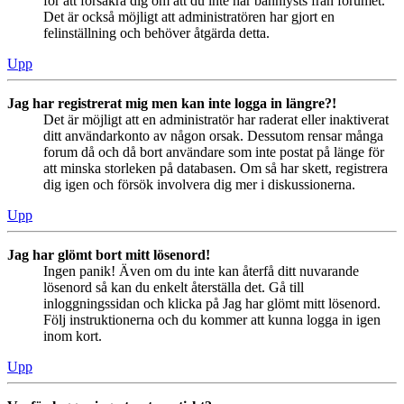
för att försäkra dig om att du inte har bannlysts från forumet.
Det är också möjligt att administratören har gjort en
felinställning och behöver åtgärda detta.
Upp
Jag har registrerat mig men kan inte logga in längre?!
Det är möjligt att en administratör har raderat eller inaktiverat
ditt användarkonto av någon orsak. Dessutom rensar många
forum då och då bort användare som inte postat på länge för
att minska storleken på databasen. Om så har skett, registrera
dig igen och försök involvera dig mer i diskussionerna.
Upp
Jag har glömt bort mitt lösenord!
Ingen panik! Även om du inte kan återfå ditt nuvarande
lösenord så kan du enkelt återställa det. Gå till
inloggningssidan och klicka på Jag har glömt mitt lösenord.
Följ instruktionerna och du kommer att kunna logga in igen
inom kort.
Upp