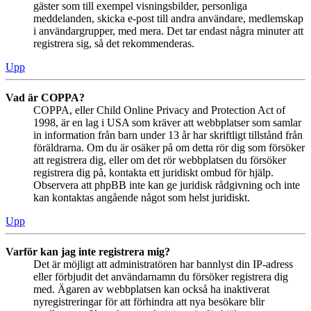
gäster som till exempel visningsbilder, personliga
meddelanden, skicka e-post till andra användare, medlemskap
i användargrupper, med mera. Det tar endast några minuter att
registrera sig, så det rekommenderas.
Upp
Vad är COPPA?
COPPA, eller Child Online Privacy and Protection Act of
1998, är en lag i USA som kräver att webbplatser som samlar
in information från barn under 13 år har skriftligt tillstånd från
föräldrarna. Om du är osäker på om detta rör dig som försöker
att registrera dig, eller om det rör webbplatsen du försöker
registrera dig på, kontakta ett juridiskt ombud för hjälp.
Observera att phpBB inte kan ge juridisk rådgivning och inte
kan kontaktas angående något som helst juridiskt.
Upp
Varför kan jag inte registrera mig?
Det är möjligt att administratören har bannlyst din IP-adress
eller förbjudit det användarnamn du försöker registrera dig
med. Ägaren av webbplatsen kan också ha inaktiverat
nyregistreringar för att förhindra att nya besökare blir