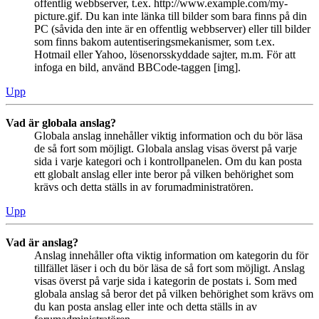
offentlig webbserver, t.ex. http://www.example.com/my-
picture.gif. Du kan inte länka till bilder som bara finns på din
PC (såvida den inte är en offentlig webbserver) eller till bilder
som finns bakom autentiseringsmekanismer, som t.ex.
Hotmail eller Yahoo, lösenorsskyddade sajter, m.m. För att
infoga en bild, använd BBCode-taggen [img].
Upp
Vad är globala anslag?
Globala anslag innehåller viktig information och du bör läsa
de så fort som möjligt. Globala anslag visas överst på varje
sida i varje kategori och i kontrollpanelen. Om du kan posta
ett globalt anslag eller inte beror på vilken behörighet som
krävs och detta ställs in av forumadministratören.
Upp
Vad är anslag?
Anslag innehåller ofta viktig information om kategorin du för
tillfället läser i och du bör läsa de så fort som möjligt. Anslag
visas överst på varje sida i kategorin de postats i. Som med
globala anslag så beror det på vilken behörighet som krävs om
du kan posta anslag eller inte och detta ställs in av