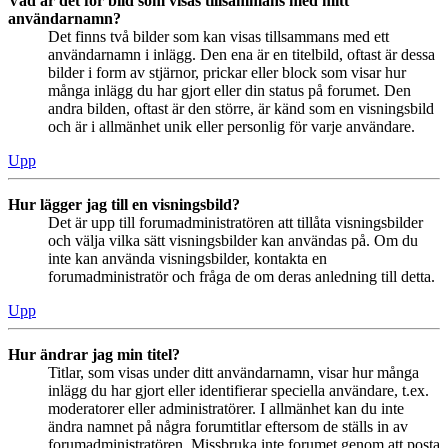
Vad är det för bild som visas tillsammans med mitt
användarnamn?
Det finns två bilder som kan visas tillsammans med ett
användarnamn i inlägg. Den ena är en titelbild, oftast är dessa
bilder i form av stjärnor, prickar eller block som visar hur
många inlägg du har gjort eller din status på forumet. Den
andra bilden, oftast är den större, är känd som en visningsbild
och är i allmänhet unik eller personlig för varje användare.
Upp
Hur lägger jag till en visningsbild?
Det är upp till forumadministratören att tillåta visningsbilder
och välja vilka sätt visningsbilder kan användas på. Om du
inte kan använda visningsbilder, kontakta en
forumadministratör och fråga de om deras anledning till detta.
Upp
Hur ändrar jag min titel?
Titlar, som visas under ditt användarnamn, visar hur många
inlägg du har gjort eller identifierar speciella användare, t.ex.
moderatorer eller administratörer. I allmänhet kan du inte
ändra namnet på några forumtitlar eftersom de ställs in av
forumadministratören. Missbruka inte forumet genom att posta