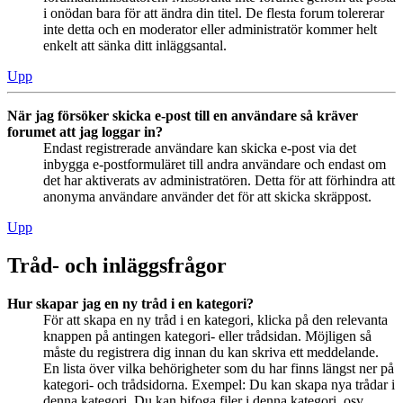
i onödan bara för att ändra din titel. De flesta forum tolererar
inte detta och en moderator eller administratör kommer helt
enkelt att sänka ditt inläggsantal.
Upp
När jag försöker skicka e-post till en användare så kräver
forumet att jag loggar in?
Endast registrerade användare kan skicka e-post via det
inbygga e-postformuläret till andra användare och endast om
det har aktiverats av administratören. Detta för att förhindra att
anonyma användare använder det för att skicka skräppost.
Upp
Tråd- och inläggsfrågor
Hur skapar jag en ny tråd i en kategori?
För att skapa en ny tråd i en kategori, klicka på den relevanta
knappen på antingen kategori- eller trådsidan. Möjligen så
måste du registrera dig innan du kan skriva ett meddelande.
En lista över vilka behörigheter som du har finns längst ner på
kategori- och trådsidorna. Exempel: Du kan skapa nya trådar i
denna kategori, Du kan bifoga filer i denna kategori, osv.