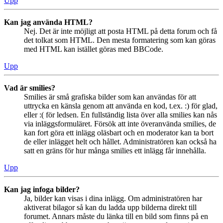
Upp
Kan jag använda HTML?
Nej. Det är inte möjligt att posta HTML på detta forum och få
det tolkat som HTML. Den mesta formatering som kan göras
med HTML kan istället göras med BBCode.
Upp
Vad är smilies?
Smilies är små grafiska bilder som kan användas för att
uttrycka en känsla genom att använda en kod, t.ex. :) för glad,
eller :( för ledsen. En fullständig lista över alla smilies kan nås
via inläggsformuläret. Försök att inte överanvända smilies, de
kan fort göra ett inlägg oläsbart och en moderator kan ta bort
de eller inlägget helt och hållet. Administratören kan också ha
satt en gräns för hur många smilies ett inlägg får innehålla.
Upp
Kan jag infoga bilder?
Ja, bilder kan visas i dina inlägg. Om administratören har
aktiverat bilagor så kan du ladda upp bilderna direkt till
forumet. Annars måste du länka till en bild som finns på en