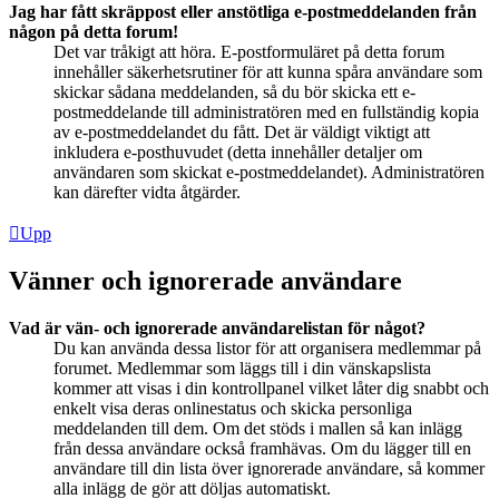
Jag har fått skräppost eller anstötliga e-postmeddelanden från
någon på detta forum!
Det var tråkigt att höra. E-postformuläret på detta forum
innehåller säkerhetsrutiner för att kunna spåra användare som
skickar sådana meddelanden, så du bör skicka ett e-
postmeddelande till administratören med en fullständig kopia
av e-postmeddelandet du fått. Det är väldigt viktigt att
inkludera e-posthuvudet (detta innehåller detaljer om
användaren som skickat e-postmeddelandet). Administratören
kan därefter vidta åtgärder.
Upp
Vänner och ignorerade användare
Vad är vän- och ignorerade användarelistan för något?
Du kan använda dessa listor för att organisera medlemmar på
forumet. Medlemmar som läggs till i din vänskapslista
kommer att visas i din kontrollpanel vilket låter dig snabbt och
enkelt visa deras onlinestatus och skicka personliga
meddelanden till dem. Om det stöds i mallen så kan inlägg
från dessa användare också framhävas. Om du lägger till en
användare till din lista över ignorerade användare, så kommer
alla inlägg de gör att döljas automatiskt.