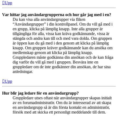
Upp
Var hittar jag användargrupperna och hur går jag med i en?
Du kan visa alla användargrupper via fliken
“Användargrupper” i din kontrollpanel. Om du vill gå med i
en grupp, klicka på lämplig knapp. Inte alla grupper är
tillgängliga för alla, vissa kan kräva godkännande, vissa är
stängda och andra kan till och med vara dolda. Om gruppen
är öppen kan du gå med i den genom att klicka på lämplig
knapp. Om gruppen kräver godkännande kan du ansöka om
medlemskap genom att klicka på lämplig knapp.
Gruppledaren måste godkänna din ansökan och de kan fråga
dig varför du vill gå med i gruppen. Besvära inte en
gruppledare om de inte godkänner din ansökan, de har sina
anledningar.
Upp
Hur blir jag ledare för en användargrupp?
Gruppledare utses oftast när användargrupper skapas initialt
av en forumadministratör. Om du är intresserad av att skapa
en användargrupp så är din första kontakt en administratör,
försök med att skicka ett personligt meddelande till dem.