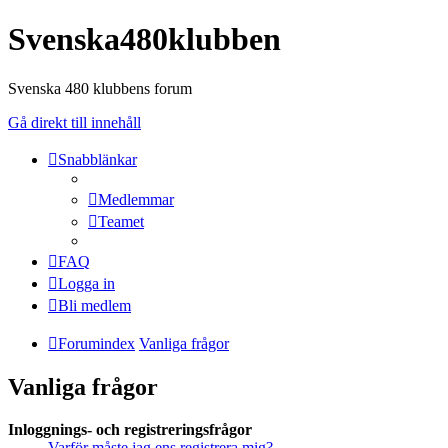
Svenska480klubben
Svenska 480 klubbens forum
Gå direkt till innehåll
Snabblänkar
Medlemmar
Teamet
FAQ
Logga in
Bli medlem
Forumindex
Vanliga frågor
Vanliga frågor
Inloggnings- och registreringsfrågor
Varför måste jag ens registrera mig?