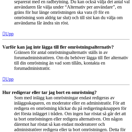
separerat med en radbrytning. Du kan också välja det antal val
användaren får välja under “Alternativ per användare”, en
gräns för hur länge omröstningen ska vara (0 för en
omröstning som aldrig tar slut) och till sist kan du välja om
användarna får ändra sin röst.
Upp
Varför kan jag inte lägga till fler omröstningsalternativ?
Gränsen för antal omröstningsalternativ ställs in av
forumadministratören. Om du behöver lägga till fler alternativ
till din omröstning än vad som tillåts, kontakta en
forumadministratör.
Upp
Hur redigerar eller tar jag bort en omröstning?
Som med inlägg kan omröstningar endast redigeras av
inläggsskaparen, en moderator eller en administratör. För att
redigera en omröstning klickar du på redigeringsknappen för
det första inlägget i tråden. Om ingen har röstat så går det att
ta bort omröstningen eller redigera alternativen. Om någon
däremot har röstat så kan endast moderatorer och
administratörer redigera eller ta bort omröstningen. Detta för