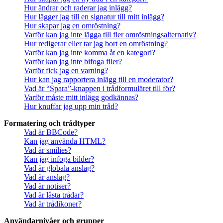
Hur ändrar och raderar jag inlägg?
Hur lägger jag till en signatur till mitt inlägg?
Hur skapar jag en omröstning?
Varför kan jag inte lägga till fler omröstningsalternativ?
Hur redigerar eller tar jag bort en omröstning?
Varför kan jag inte komma åt en kategori?
Varför kan jag inte bifoga filer?
Varför fick jag en varning?
Hur kan jag rapportera inlägg till en moderator?
Vad är “Spara”-knappen i trådformuläret till för?
Varför måste mitt inlägg godkännas?
Hur knuffar jag upp min tråd?
Formatering och trådtyper
Vad är BBCode?
Kan jag använda HTML?
Vad är smilies?
Kan jag infoga bilder?
Vad är globala anslag?
Vad är anslag?
Vad är notiser?
Vad är låsta trådar?
Vad är trådikoner?
Användarnivåer och grupper