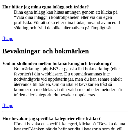
Hur hittar jag mina egna inlägg och trådar?
Dina egna inlägg kan hittas antingen genom att klicka på
“Visa dina inlägg” i kontrollpanelen eller via din egen
profilsida. För att söka efter dina trådar, använd avancerad
sökning och fyll i de olika alternativen på lämpligt sätt.
Upp
Bevakningar och bokmärken
Vad är skillnaden mellan bokmärkning och bevakning?
Bokmärkning i phpBB3 är ganska likt bokmärkning (eller
favoriter) i din webbläsare. Du uppmärksammas inte
nödvändigtvis vid uppdateringar, men du kan senare enkelt
återvända till tråden. Om du istället bevakar en tråd så
kommer du meddelas via din valda metod eller metoder när
tråden eller kategorin du bevakar uppdateras.
Upp
Hur bevakar jag specifika kategorier eller trådar?
För att bevaka en specifik kategori, klicka på “Bevaka denna
kategori”-länken när du befinner dig i kategorin som du vill