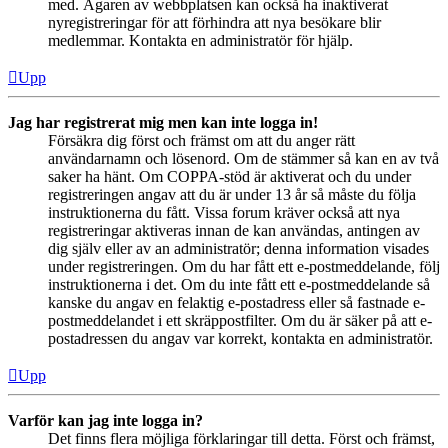
med. Ägaren av webbplatsen kan också ha inaktiverat
nyregistreringar för att förhindra att nya besökare blir
medlemmar. Kontakta en administratör för hjälp.
Upp
Jag har registrerat mig men kan inte logga in!
Försäkra dig först och främst om att du anger rätt
användarnamn och lösenord. Om de stämmer så kan en av två
saker ha hänt. Om COPPA-stöd är aktiverat och du under
registreringen angav att du är under 13 år så måste du följa
instruktionerna du fått. Vissa forum kräver också att nya
registreringar aktiveras innan de kan användas, antingen av
dig själv eller av an administratör; denna information visades
under registreringen. Om du har fått ett e-postmeddelande, följ
instruktionerna i det. Om du inte fått ett e-postmeddelande så
kanske du angav en felaktig e-postadress eller så fastnade e-
postmeddelandet i ett skräppostfilter. Om du är säker på att e-
postadressen du angav var korrekt, kontakta en administratör.
Upp
Varför kan jag inte logga in?
Det finns flera möjliga förklaringar till detta. Först och främst,