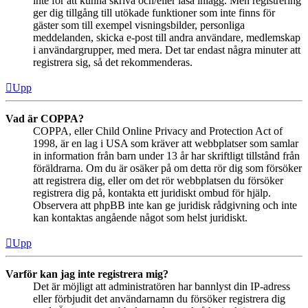
inte för att kunna skriva och/eller läsa inlägg. Men registrering
ger dig tillgång till utökade funktioner som inte finns för
gäster som till exempel visningsbilder, personliga
meddelanden, skicka e-post till andra användare, medlemskap
i användargrupper, med mera. Det tar endast några minuter att
registrera sig, så det rekommenderas.
Upp
Vad är COPPA?
COPPA, eller Child Online Privacy and Protection Act of
1998, är en lag i USA som kräver att webbplatser som samlar
in information från barn under 13 år har skriftligt tillstånd från
föräldrarna. Om du är osäker på om detta rör dig som försöker
att registrera dig, eller om det rör webbplatsen du försöker
registrera dig på, kontakta ett juridiskt ombud för hjälp.
Observera att phpBB inte kan ge juridisk rådgivning och inte
kan kontaktas angående något som helst juridiskt.
Upp
Varför kan jag inte registrera mig?
Det är möjligt att administratören har bannlyst din IP-adress
eller förbjudit det användarnamn du försöker registrera dig