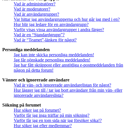
Vad är administratörer?
Vad är moderatorer?
Vad är användargrupper?
Var hittar jag användargrupperna och hur går jag med i en?
Hur blir jag ledare för en användargrupp?
Varför visas vissa användargrupper i andra färger?
Vad är en “Standardgrupp”?
Vad är “Teamet”-länken för något?
Personliga meddelanden
Jag kan inte skicka personliga meddelanden!
Jag får oönskade personliga meddelanden!
Jag har fått skräppost eller anstötliga e-postmeddelanden från
någon på detta forum!
Vänner och ignorerade användare
Vad är vän- och ignorerade användarelistan för något?
Hur lägger jag till / tar jag bort användare från min vän- eller
ignorerade användareslista?
Sökning på forumet
Hur söker jag på forumet?
Varför får jag inga träffar på min sökning?
Varför får jag en tom sida när jag försöker söka!?
Hur söker jag efter medlemmar?