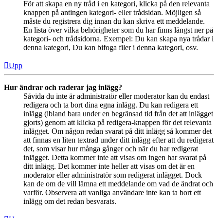
För att skapa en ny tråd i en kategori, klicka på den relevanta
knappen på antingen kategori- eller trådsidan. Möjligen så
måste du registrera dig innan du kan skriva ett meddelande.
En lista över vilka behörigheter som du har finns längst ner på
kategori- och trådsidorna. Exempel: Du kan skapa nya trådar i
denna kategori, Du kan bifoga filer i denna kategori, osv.
Upp
Hur ändrar och raderar jag inlägg?
Såvida du inte är administratör eller moderator kan du endast
redigera och ta bort dina egna inlägg. Du kan redigera ett
inlägg (ibland bara under en begränsad tid från det att inlägget
gjorts) genom att klicka på redigera-knappen för det relevanta
inlägget. Om någon redan svarat på ditt inlägg så kommer det
att finnas en liten textrad under ditt inlägg efter att du redigerat
det, som visar hur många gånger och när du har redigerat
inlägget. Detta kommer inte att visas om ingen har svarat på
ditt inlägg. Det kommer inte heller att visas om det är en
moderator eller administratör som redigerat inlägget. Dock
kan de om de vill lämna ett meddelande om vad de ändrat och
varför. Observera att vanliga användare inte kan ta bort ett
inlägg om det redan besvarats.