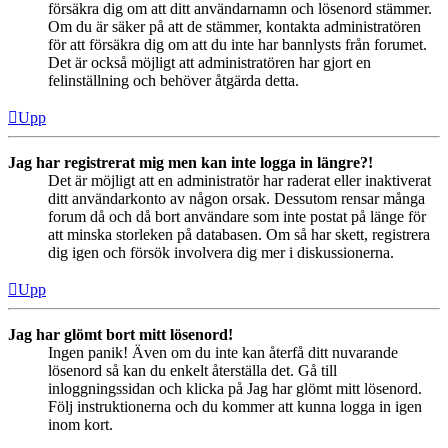
försäkra dig om att ditt användarnamn och lösenord stämmer.
Om du är säker på att de stämmer, kontakta administratören
för att försäkra dig om att du inte har bannlysts från forumet.
Det är också möjligt att administratören har gjort en
felinställning och behöver åtgärda detta.
Upp
Jag har registrerat mig men kan inte logga in längre?!
Det är möjligt att en administratör har raderat eller inaktiverat
ditt användarkonto av någon orsak. Dessutom rensar många
forum då och då bort användare som inte postat på länge för
att minska storleken på databasen. Om så har skett, registrera
dig igen och försök involvera dig mer i diskussionerna.
Upp
Jag har glömt bort mitt lösenord!
Ingen panik! Även om du inte kan återfå ditt nuvarande
lösenord så kan du enkelt återställa det. Gå till
inloggningssidan och klicka på Jag har glömt mitt lösenord.
Följ instruktionerna och du kommer att kunna logga in igen
inom kort.