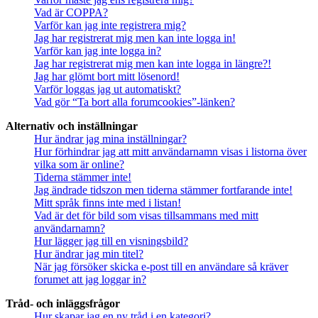
Vad är COPPA?
Varför kan jag inte registrera mig?
Jag har registrerat mig men kan inte logga in!
Varför kan jag inte logga in?
Jag har registrerat mig men kan inte logga in längre?!
Jag har glömt bort mitt lösenord!
Varför loggas jag ut automatiskt?
Vad gör “Ta bort alla forumcookies”-länken?
Alternativ och inställningar
Hur ändrar jag mina inställningar?
Hur förhindrar jag att mitt användarnamn visas i listorna över
vilka som är online?
Tiderna stämmer inte!
Jag ändrade tidszon men tiderna stämmer fortfarande inte!
Mitt språk finns inte med i listan!
Vad är det för bild som visas tillsammans med mitt
användarnamn?
Hur lägger jag till en visningsbild?
Hur ändrar jag min titel?
När jag försöker skicka e-post till en användare så kräver
forumet att jag loggar in?
Tråd- och inläggsfrågor
Hur skapar jag en ny tråd i en kategori?