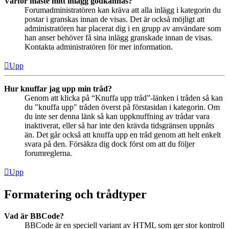
Varför måste mitt inlägg godkännas?
Forumadministratören kan kräva att alla inlägg i kategorin du
postar i granskas innan de visas. Det är också möjligt att
administratören har placerat dig i en grupp av användare som
han anser behöver få sina inlägg granskade innan de visas.
Kontakta administratören för mer information.
Upp
Hur knuffar jag upp min tråd?
Genom att klicka på “Knuffa upp tråd”-länken i tråden så kan
du "knuffa upp" tråden överst på förstasidan i kategorin. Om
du inte ser denna länk så kan uppknuffning av trådar vara
inaktiverat, eller så har inte den krävda tidsgränsen uppnåts
än. Det går också att knuffa upp en tråd genom att helt enkelt
svara på den. Försäkra dig dock först om att du följer
forumreglerna.
Upp
Formatering och trådtyper
Vad är BBCode?
BBCode är en speciell variant av HTML som ger stor kontroll