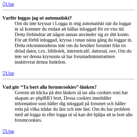
Upp
Varför loggas jag ut automatiskt?
Om du inte kryssar i Logga in mig automatiskt när du loggar
in så kommer du endast att hållas inloggad för en viss tid.
Detta förhindrar att någon annan använder sig av ditt konto.
För att förbli inloggad, kryssa i rutan nästa gång du loggar in.
Detta rekommenderas inte om du besöker forumet från en
delad dator, t.ex. bibliotek, internetcafé, datorsal, osv. Om du
inte ser denna kryssruta så har forumadministratören
inaktiverat denna funktion.
Upp
Vad gör “Ta bort alla forumcookies”-länken?
Genom att klicka på den länken så tas alla cookies som har
skapats av phpBB3 bort. Dessa cookies innehåller
information som håller dig inloggad på forumet och håller
reda på vilka trådar du läst och inte läst. Om du har problem
med att logga in eller logga ut så kan det hjälpa att ta bort alla
forumcookies.
Upp