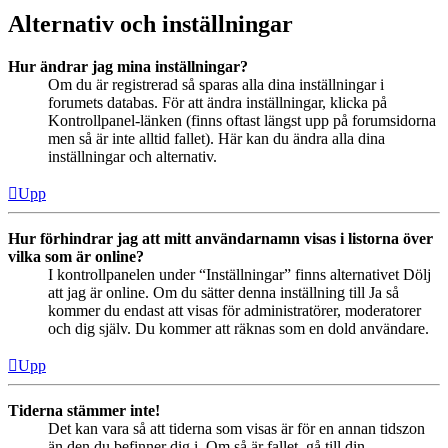
Alternativ och inställningar
Hur ändrar jag mina inställningar?
Om du är registrerad så sparas alla dina inställningar i
forumets databas. För att ändra inställningar, klicka på
Kontrollpanel-länken (finns oftast längst upp på forumsidorna
men så är inte alltid fallet). Här kan du ändra alla dina
inställningar och alternativ.
Upp
Hur förhindrar jag att mitt användarnamn visas i listorna över
vilka som är online?
I kontrollpanelen under “Inställningar” finns alternativet Dölj
att jag är online. Om du sätter denna inställning till Ja så
kommer du endast att visas för administratörer, moderatorer
och dig själv. Du kommer att räknas som en dold användare.
Upp
Tiderna stämmer inte!
Det kan vara så att tiderna som visas är för en annan tidszon
än den du befinner dig i. Om så är fallet, gå till din