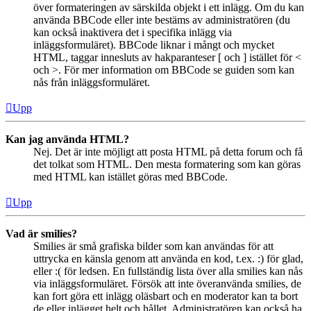
över formateringen av särskilda objekt i ett inlägg. Om du kan
använda BBCode eller inte bestäms av administratören (du
kan också inaktivera det i specifika inlägg via
inläggsformuläret). BBCode liknar i mångt och mycket
HTML, taggar innesluts av hakparanteser [ och ] istället för <
och >. För mer information om BBCode se guiden som kan
nås från inläggsformuläret.
Upp
Kan jag använda HTML?
Nej. Det är inte möjligt att posta HTML på detta forum och få
det tolkat som HTML. Den mesta formatering som kan göras
med HTML kan istället göras med BBCode.
Upp
Vad är smilies?
Smilies är små grafiska bilder som kan användas för att
uttrycka en känsla genom att använda en kod, t.ex. :) för glad,
eller :( för ledsen. En fullständig lista över alla smilies kan nås
via inläggsformuläret. Försök att inte överanvända smilies, de
kan fort göra ett inlägg oläsbart och en moderator kan ta bort
de eller inlägget helt och hållet. Administratören kan också ha