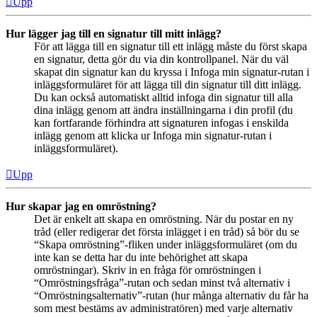
Upp
Hur lägger jag till en signatur till mitt inlägg?
För att lägga till en signatur till ett inlägg måste du först skapa
en signatur, detta gör du via din kontrollpanel. När du väl
skapat din signatur kan du kryssa i Infoga min signatur-rutan i
inläggsformuläret för att lägga till din signatur till ditt inlägg.
Du kan också automatiskt alltid infoga din signatur till alla
dina inlägg genom att ändra inställningarna i din profil (du
kan fortfarande förhindra att signaturen infogas i enskilda
inlägg genom att klicka ur Infoga min signatur-rutan i
inläggsformuläret).
Upp
Hur skapar jag en omröstning?
Det är enkelt att skapa en omröstning. När du postar en ny
tråd (eller redigerar det första inlägget i en tråd) så bör du se
“Skapa omröstning”-fliken under inläggsformuläret (om du
inte kan se detta har du inte behörighet att skapa
omröstningar). Skriv in en fråga för omröstningen i
“Omröstningsfråga”-rutan och sedan minst två alternativ i
“Omröstningsalternativ”-rutan (hur många alternativ du får ha
som mest bestäms av administratören) med varje alternativ