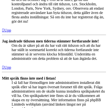
kontrollpanel och ändra till rätt tidszon, t.ex. Stockholm,
London, Paris, New York, Sydney, osv. Observera att endast
registrerade användare kan byta tidszon, detta gäller även de
flesta andra inställningar. Så om du inte har registrerat dig än,
gör det nu!
Upp
Jag ändrade tidszon men tiderna stämmer fortfarande inte!
Om du är säker på att du har valt rätt tidszon och att du har
har ställt in sommartid korrekt och tiderna fortfarande inte
stämmer så är serverns klocka felinställd. Underrätta en
administratör om detta problem så att de kan åtgärda det.
Upp
Mitt språk finns inte med i listan!
I så fall har förmodligen inte administratören installerat ditt
språk eller så har ingen översatt forumet till ditt språk. Fråga
administratören om de skulle kunna installera språkpaketet du
vill ha. Om språkpaketet inte finns så är du välkommen att
skapa en ny översättning. Mer information finns på phpBB
Limiteds webbplats (använd länken längst ner på