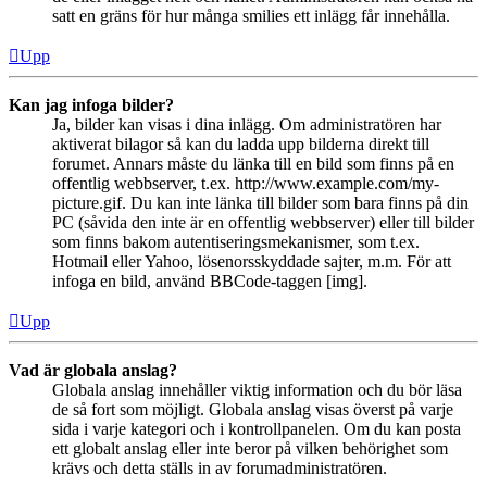
satt en gräns för hur många smilies ett inlägg får innehålla.
Upp
Kan jag infoga bilder?
Ja, bilder kan visas i dina inlägg. Om administratören har
aktiverat bilagor så kan du ladda upp bilderna direkt till
forumet. Annars måste du länka till en bild som finns på en
offentlig webbserver, t.ex. http://www.example.com/my-
picture.gif. Du kan inte länka till bilder som bara finns på din
PC (såvida den inte är en offentlig webbserver) eller till bilder
som finns bakom autentiseringsmekanismer, som t.ex.
Hotmail eller Yahoo, lösenorsskyddade sajter, m.m. För att
infoga en bild, använd BBCode-taggen [img].
Upp
Vad är globala anslag?
Globala anslag innehåller viktig information och du bör läsa
de så fort som möjligt. Globala anslag visas överst på varje
sida i varje kategori och i kontrollpanelen. Om du kan posta
ett globalt anslag eller inte beror på vilken behörighet som
krävs och detta ställs in av forumadministratören.