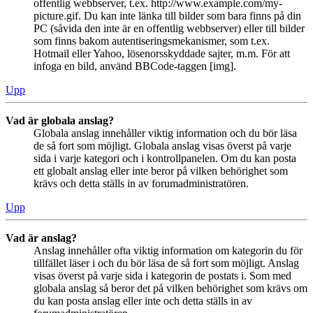
offentlig webbserver, t.ex. http://www.example.com/my-
picture.gif. Du kan inte länka till bilder som bara finns på din
PC (såvida den inte är en offentlig webbserver) eller till bilder
som finns bakom autentiseringsmekanismer, som t.ex.
Hotmail eller Yahoo, lösenorsskyddade sajter, m.m. För att
infoga en bild, använd BBCode-taggen [img].
Upp
Vad är globala anslag?
Globala anslag innehåller viktig information och du bör läsa
de så fort som möjligt. Globala anslag visas överst på varje
sida i varje kategori och i kontrollpanelen. Om du kan posta
ett globalt anslag eller inte beror på vilken behörighet som
krävs och detta ställs in av forumadministratören.
Upp
Vad är anslag?
Anslag innehåller ofta viktig information om kategorin du för
tillfället läser i och du bör läsa de så fort som möjligt. Anslag
visas överst på varje sida i kategorin de postats i. Som med
globala anslag så beror det på vilken behörighet som krävs om
du kan posta anslag eller inte och detta ställs in av