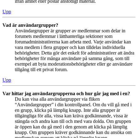
ifrån ämnet eller postar anstötligt material.
Upp
Vad är användargrupper?
Användargrupper är grupper av medlemmar som delar in
forumets medlemmar i lätthanterliga sektioner som
forumadministratörerna kan arbeta med. Varje användar kan
vara medlem i flera grupper och kan tilldelas individuella
behörigheter. Detta gör det enkelt för administratörer att ändra
behörigheter för många användare på samma gång, som till
exempel att byta moderationsbehörigheter eller ge användare
tillgång till ett privat forum.
Upp
Var hittar jag användargrupperna och hur går jag med i en?
Du kan visa alla användargrupper via fliken
“Användargrupper” i din kontrollpanel. Om du vill gå med i
en grupp, klicka på lämplig knapp. Inte alla grupper är
tillgängliga för alla, vissa kan kräva godkännande, vissa är
stängda och andra kan till och med vara dolda. Om gruppen
är öppen kan du gå med i den genom att klicka på lämplig
knapp. Om gruppen kräver godkännande kan du ansöka om
medlemskap genom att klicka på lämplig knapp.