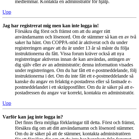
medlemmar. Kontakta en administratör för hjälp.
Upp
Jag har registrerat mig men kan inte logga in!
Försäkra dig först och främst om att du anger rätt
användarnamn och lösenord. Om de stämmer så kan en av två
saker ha hänt. Om COPPA-stöd är aktiverat och du under
registreringen angav att du är under 13 år så måste du följa
instruktionerna du fått. Vissa forum kräver också att nya
registreringar aktiveras innan de kan användas, antingen av
dig själv eller av an administratör; denna information visades
under registreringen. Om du har fått ett e-postmeddelande, följ
instruktionerna i det. Om du inte fått ett e-postmeddelande så
kanske du angav en felaktig e-postadress eller så fastnade e-
postmeddelandet i ett skräppostfilter. Om du är säker på att e-
postadressen du angav var korrekt, kontakta en administratör.
Upp
Varför kan jag inte logga in?
Det finns flera möjliga förklaringar till detta. Först och främst,
försäkra dig om att ditt användarnamn och lösenord stämmer.
Om du är säker på att de stämmer, kontakta administratören