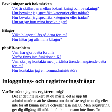
Bevakningar och bokmärken
Vad är skillnaden mellan bokmärkning och bevakning?
Hur bevakar jag specifika kategorier eller trådar?
Hur bevakar jag specifika kategorier eller trådar?
Hur tar jag bort mina bevakningar?
Bilagor
Vilka bilagor tillåts på detta forum?
Hur hittar jag alla mina bilagor?
phpBB-problem
Vem har gjort detta forum?
Varför finns inte funktionen X?
Vem ska jag kontakta med juridiska ärenden angående detta
forum?
Hur kontaktar jag en forumadministratör?
Inloggnings- och registreringsfrågor
Varför måste jag ens registrera mig?
Det är det inte säkert att du måste, det är upp till
administratören att bestämma om du måste registrera dig eller
inte för att kunna skriva och/eller läsa inlägg. Men registrering
ger dig tillgång till utökade funktioner som inte finns för