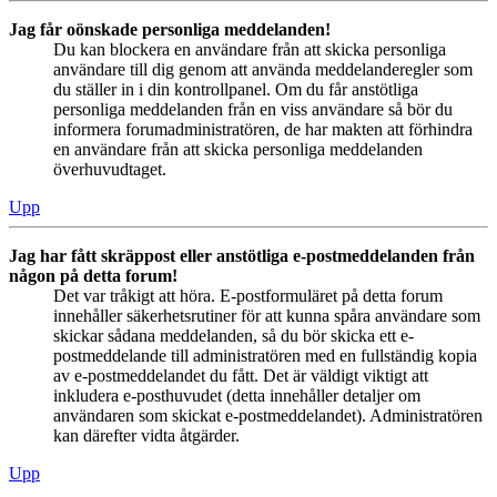
Jag får oönskade personliga meddelanden!
Du kan blockera en användare från att skicka personliga
användare till dig genom att använda meddelanderegler som
du ställer in i din kontrollpanel. Om du får anstötliga
personliga meddelanden från en viss användare så bör du
informera forumadministratören, de har makten att förhindra
en användare från att skicka personliga meddelanden
överhuvudtaget.
Upp
Jag har fått skräppost eller anstötliga e-postmeddelanden från
någon på detta forum!
Det var tråkigt att höra. E-postformuläret på detta forum
innehåller säkerhetsrutiner för att kunna spåra användare som
skickar sådana meddelanden, så du bör skicka ett e-
postmeddelande till administratören med en fullständig kopia
av e-postmeddelandet du fått. Det är väldigt viktigt att
inkludera e-posthuvudet (detta innehåller detaljer om
användaren som skickat e-postmeddelandet). Administratören
kan därefter vidta åtgärder.
Upp