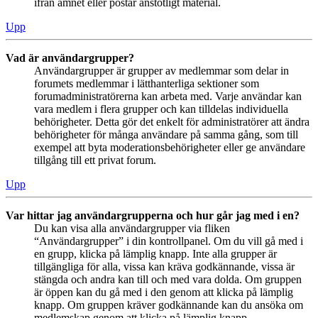
ifrån ämnet eller postar anstötligt material.
Upp
Vad är användargrupper?
Användargrupper är grupper av medlemmar som delar in
forumets medlemmar i lätthanterliga sektioner som
forumadministratörerna kan arbeta med. Varje användar kan
vara medlem i flera grupper och kan tilldelas individuella
behörigheter. Detta gör det enkelt för administratörer att ändra
behörigheter för många användare på samma gång, som till
exempel att byta moderationsbehörigheter eller ge användare
tillgång till ett privat forum.
Upp
Var hittar jag användargrupperna och hur går jag med i en?
Du kan visa alla användargrupper via fliken
“Användargrupper” i din kontrollpanel. Om du vill gå med i
en grupp, klicka på lämplig knapp. Inte alla grupper är
tillgängliga för alla, vissa kan kräva godkännande, vissa är
stängda och andra kan till och med vara dolda. Om gruppen
är öppen kan du gå med i den genom att klicka på lämplig
knapp. Om gruppen kräver godkännande kan du ansöka om
medlemskap genom att klicka på lämplig knapp.