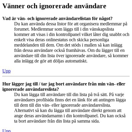
Vänner och ignorerade användare
Vad är vän- och ignorerade användarelistan för något?
Du kan använda dessa listor för att organisera medlemmar på
forumet. Medlemmar som läggs till i din vänskapslista
kommer att visas i din kontrollpanel vilket låter dig snabbt och
enkelt visa deras onlinestatus och skicka personliga
meddelanden till dem. Om det stöds i mallen så kan inlägg
från dessa användare också framhävas. Om du lägger till en
användare till din lista över ignorerade användare, så kommer
alla inlägg de gör att döljas automatiskt.
Upp
Hur lägger jag till / tar jag bort användare från min vän- eller
ignorerade användareslista?
Du kan lägga till användare till din lista på två sätt. På varje
användares profilsida finns det en länk för att antingen lägga
till dem till din vän- eller ignorerade användareslista.
Alternativt så kan du lägga till användare direkt genom att
ange deras användarnamn i din kontrollpanel. Du kan också
ta bort användare från din lista på samma sida.
Upp