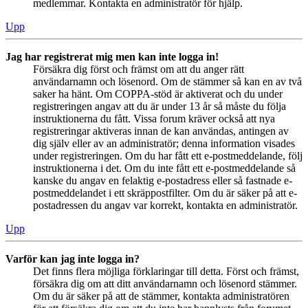
medlemmar. Kontakta en administratör för hjälp.
Upp
Jag har registrerat mig men kan inte logga in!
Försäkra dig först och främst om att du anger rätt
användarnamn och lösenord. Om de stämmer så kan en av två
saker ha hänt. Om COPPA-stöd är aktiverat och du under
registreringen angav att du är under 13 år så måste du följa
instruktionerna du fått. Vissa forum kräver också att nya
registreringar aktiveras innan de kan användas, antingen av
dig själv eller av an administratör; denna information visades
under registreringen. Om du har fått ett e-postmeddelande, följ
instruktionerna i det. Om du inte fått ett e-postmeddelande så
kanske du angav en felaktig e-postadress eller så fastnade e-
postmeddelandet i ett skräppostfilter. Om du är säker på att e-
postadressen du angav var korrekt, kontakta en administratör.
Upp
Varför kan jag inte logga in?
Det finns flera möjliga förklaringar till detta. Först och främst,
försäkra dig om att ditt användarnamn och lösenord stämmer.
Om du är säker på att de stämmer, kontakta administratören