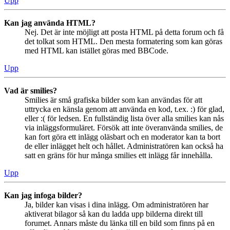
Upp
Kan jag använda HTML?
Nej. Det är inte möjligt att posta HTML på detta forum och få
det tolkat som HTML. Den mesta formatering som kan göras
med HTML kan istället göras med BBCode.
Upp
Vad är smilies?
Smilies är små grafiska bilder som kan användas för att
uttrycka en känsla genom att använda en kod, t.ex. :) för glad,
eller :( för ledsen. En fullständig lista över alla smilies kan nås
via inläggsformuläret. Försök att inte överanvända smilies, de
kan fort göra ett inlägg oläsbart och en moderator kan ta bort
de eller inlägget helt och hållet. Administratören kan också ha
satt en gräns för hur många smilies ett inlägg får innehålla.
Upp
Kan jag infoga bilder?
Ja, bilder kan visas i dina inlägg. Om administratören har
aktiverat bilagor så kan du ladda upp bilderna direkt till
forumet. Annars måste du länka till en bild som finns på en