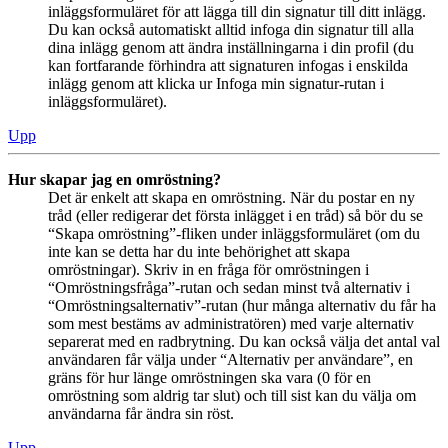
inläggsformuläret för att lägga till din signatur till ditt inlägg.
Du kan också automatiskt alltid infoga din signatur till alla
dina inlägg genom att ändra inställningarna i din profil (du
kan fortfarande förhindra att signaturen infogas i enskilda
inlägg genom att klicka ur Infoga min signatur-rutan i
inläggsformuläret).
Upp
Hur skapar jag en omröstning?
Det är enkelt att skapa en omröstning. När du postar en ny
tråd (eller redigerar det första inlägget i en tråd) så bör du se
“Skapa omröstning”-fliken under inläggsformuläret (om du
inte kan se detta har du inte behörighet att skapa
omröstningar). Skriv in en fråga för omröstningen i
“Omröstningsfråga”-rutan och sedan minst två alternativ i
“Omröstningsalternativ”-rutan (hur många alternativ du får ha
som mest bestäms av administratören) med varje alternativ
separerat med en radbrytning. Du kan också välja det antal val
användaren får välja under “Alternativ per användare”, en
gräns för hur länge omröstningen ska vara (0 för en
omröstning som aldrig tar slut) och till sist kan du välja om
användarna får ändra sin röst.
Upp