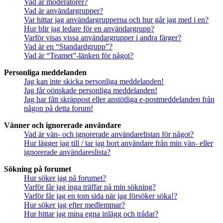
Vad är moderatorer?
Vad är användargrupper?
Var hittar jag användargrupperna och hur går jag med i en?
Hur blir jag ledare för en användargrupp?
Varför visas vissa användargrupper i andra färger?
Vad är en “Standardgrupp”?
Vad är “Teamet”-länken för något?
Personliga meddelanden
Jag kan inte skicka personliga meddelanden!
Jag får oönskade personliga meddelanden!
Jag har fått skräppost eller anstötliga e-postmeddelanden från
någon på detta forum!
Vänner och ignorerade användare
Vad är vän- och ignorerade användarelistan för något?
Hur lägger jag till / tar jag bort användare från min vän- eller
ignorerade användareslista?
Sökning på forumet
Hur söker jag på forumet?
Varför får jag inga träffar på min sökning?
Varför får jag en tom sida när jag försöker söka!?
Hur söker jag efter medlemmar?
Hur hittar jag mina egna inlägg och trådar?