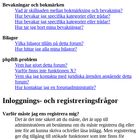
Bevakningar och bokmärken
Vad är skillnaden mellan bokmärkning och bevakning?
Hur bevakar jag specifika kategorier eller trådar?
Hur bevakar jag specifika kategorier eller trådar?
Hur tar jag bort mina bevakningar?
Bilagor
Vilka bilagor tillåts på detta forum?
Hur hittar jag alla mina bilagor?
phpBB-problem
Vem har gjort detta forum?
Varför finns inte funktionen X?
Vem ska jag kontakta med juridiska ärenden angående detta
forum?
Hur kontaktar jag en forumadministratör?
Inloggnings- och registreringsfrågor
Varför måste jag ens registrera mig?
Det är det inte säkert att du måste, det är upp till
administratören att bestämma om du måste registrera dig eller
inte för att kunna skriva och/eller läsa inlägg. Men registrering
ger dig tillgång till utökade funktioner som inte finns för