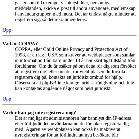
gäster som till exempel visningsbilder, personliga
meddelanden, skicka e-post till andra användare, medlemskap
i användargrupper, med mera. Det tar endast några minuter att
registrera sig, så det rekommenderas.
Upp
Vad är COPPA?
COPPA, eller Child Online Privacy and Protection Act of
1998, är en lag i USA som kräver att webbplatser som samlar
in information från barn under 13 år har skriftligt tillstånd från
föräldrarna. Om du är osäker på om detta rör dig som försöker
att registrera dig, eller om det rör webbplatsen du försöker
registrera dig på, kontakta ett juridiskt ombud för hjälp.
Observera att phpBB inte kan ge juridisk rådgivning och inte
kan kontaktas angående något som helst juridiskt.
Upp
Varför kan jag inte registrera mig?
Det är möjligt att administratören har bannlyst din IP-adress
eller förbjudit det användarnamn du försöker registrera dig
med. Ägaren av webbplatsen kan också ha inaktiverat
nyregistreringar för att förhindra att nya besökare blir