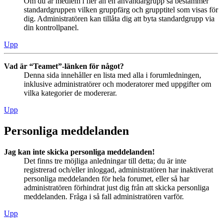
Om du är medlem i fler än en användargrupp så bestämmer
standardgruppen vilken gruppfärg och grupptitel som visas för
dig. Administratören kan tillåta dig att byta standardgrupp via
din kontrollpanel.
Upp
Vad är “Teamet”-länken för något?
Denna sida innehåller en lista med alla i forumledningen,
inklusive administratörer och moderatorer med uppgifter om
vilka kategorier de modererar.
Upp
Personliga meddelanden
Jag kan inte skicka personliga meddelanden!
Det finns tre möjliga anledningar till detta; du är inte
registrerad och/eller inloggad, administratören har inaktiverat
personliga meddelanden för hela forumet, eller så har
administratören förhindrat just dig från att skicka personliga
meddelanden. Fråga i så fall administratören varför.
Upp