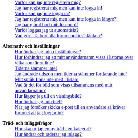
Varför kan jag inte registrera mig?
Jag har registrerat mig men kan inte logga in!
Varför kan jag inte logga in?
Jag har registrerat mig men kan inte logga in längre?!
Jag har glömt bort mitt lösenord!
Varför loggas jag ut automatiskt?
Vad gör “Ta bort alla forumcookies”-länken?
Alternativ och inställningar
Hur ändrar jag mina inställningar?
Hur förhindrar jag att mitt användarnamn visas i listorna över
vilka som är online?
Tiderna stämmer inte!
Jag ändrade tidszon men tiderna stämmer fortfarande inte!
Mitt språk finns inte med i listan!
Vad är det för bild som visas tillsammans med mitt
användarnamn?
Hur lägger jag till en visningsbild?
Hur ändrar jag min titel?
När jag försöker skicka e-post till en användare så kräver
forumet att jag loggar in?
Tråd- och inläggsfrågor
Hur skapar jag en ny tråd i en kategori?
Hur ändrar och raderar jag inlägg?