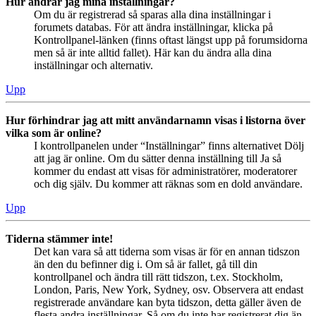
Hur ändrar jag mina inställningar?
Om du är registrerad så sparas alla dina inställningar i
forumets databas. För att ändra inställningar, klicka på
Kontrollpanel-länken (finns oftast längst upp på forumsidorna
men så är inte alltid fallet). Här kan du ändra alla dina
inställningar och alternativ.
Upp
Hur förhindrar jag att mitt användarnamn visas i listorna över
vilka som är online?
I kontrollpanelen under “Inställningar” finns alternativet Dölj
att jag är online. Om du sätter denna inställning till Ja så
kommer du endast att visas för administratörer, moderatorer
och dig själv. Du kommer att räknas som en dold användare.
Upp
Tiderna stämmer inte!
Det kan vara så att tiderna som visas är för en annan tidszon
än den du befinner dig i. Om så är fallet, gå till din
kontrollpanel och ändra till rätt tidszon, t.ex. Stockholm,
London, Paris, New York, Sydney, osv. Observera att endast
registrerade användare kan byta tidszon, detta gäller även de
flesta andra inställningar. Så om du inte har registrerat dig än,