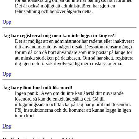
för att försäkra dig om att du inte har bannlysts från forumet.
Det är också möjligt att administratören har gjort en
felinställning och behöver åtgärda detta.
Upp
Jag har registrerat mig men kan inte logga in längre?!
Det är möjligt att en administratör har raderat eller inaktiverat
ditt användarkonto av någon orsak. Dessutom rensar många
forum då och då bort användare som inte postat på länge för
att minska storleken på databasen. Om så har skett, registrera
dig igen och försök involvera dig mer i diskussionerna.
Upp
Jag har glömt bort mitt lösenord!
Ingen panik! Även om du inte kan återfå ditt nuvarande
lösenord så kan du enkelt återställa det. Gå till
inloggningssidan och klicka på Jag har glömt mitt lösenord.
Följ instruktionerna och du kommer att kunna logga in igen
inom kort.
Upp