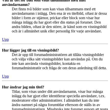
Vad är det för bild som visas tillsammans med mitt
användarnamn?
Det finns två bilder som kan visas tillsammans med ett
användarnamn i inlägg. Den ena är en titelbild, oftast är dessa
bilder i form av stjärnor, prickar eller block som visar hur
många inlägg du har gjort eller din status på forumet. Den
andra bilden, oftast är den större, är känd som en visningsbild
och är i allmänhet unik eller personlig för varje användare.
Upp
Hur lägger jag till en visningsbild?
Det är upp till forumadministratören att tillåta visningsbilder
och välja vilka sätt visningsbilder kan användas på. Om du
inte kan använda visningsbilder, kontakta en
forumadministratör och fråga de om deras anledning till detta.
Upp
Hur ändrar jag min titel?
Titlar, som visas under ditt användarnamn, visar hur många
inlägg du har gjort eller identifierar speciella användare, t.ex.
moderatorer eller administratörer. I allmänhet kan du inte
ändra namnet på några forumtitlar eftersom de ställs in av
forumadministratören. Missbruka inte forumet genom att posta