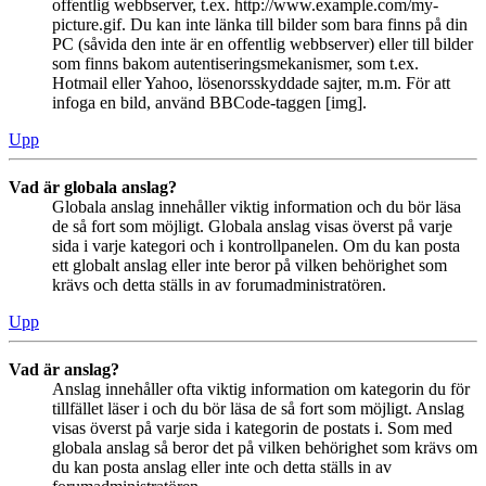
offentlig webbserver, t.ex. http://www.example.com/my-
picture.gif. Du kan inte länka till bilder som bara finns på din
PC (såvida den inte är en offentlig webbserver) eller till bilder
som finns bakom autentiseringsmekanismer, som t.ex.
Hotmail eller Yahoo, lösenorsskyddade sajter, m.m. För att
infoga en bild, använd BBCode-taggen [img].
Upp
Vad är globala anslag?
Globala anslag innehåller viktig information och du bör läsa
de så fort som möjligt. Globala anslag visas överst på varje
sida i varje kategori och i kontrollpanelen. Om du kan posta
ett globalt anslag eller inte beror på vilken behörighet som
krävs och detta ställs in av forumadministratören.
Upp
Vad är anslag?
Anslag innehåller ofta viktig information om kategorin du för
tillfället läser i och du bör läsa de så fort som möjligt. Anslag
visas överst på varje sida i kategorin de postats i. Som med
globala anslag så beror det på vilken behörighet som krävs om
du kan posta anslag eller inte och detta ställs in av