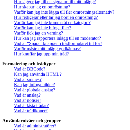
Hur lägger jag till en signatur till mitt inlägg?
Hur skapar jag en omröstning?
Varför kan jag inte lägga till fler omröstningsalternativ?
Hur redigerar eller tar jag bort en omröstning?
Varför kan jag inte komma åt en kategori?
Varför kan jag inte bifoga filer?
Varför fick jag en varning?
Hur kan jag rapportera inlägg till en moderator?
Vad är “Spara”-knappen i trådformuläret till för?
Varför måste mitt inlägg godkännas?
Hur knuffar jag upp min tråd?
Formatering och trådtyper
Vad är BBCode?
Kan jag använda HTML?
Vad är smilies?
Kan jag infoga bilder?
Vad är globala anslag?
Vad är anslag?
Vad är notiser?
Vad är låsta trådar?
Vad är trådikoner?
Användarnivåer och grupper
Vad är administratörer?