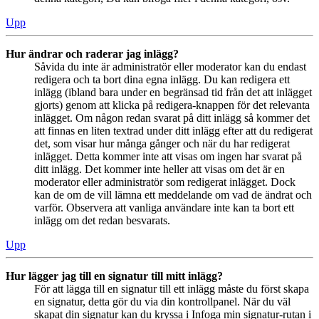
Upp
Hur ändrar och raderar jag inlägg?
Såvida du inte är administratör eller moderator kan du endast
redigera och ta bort dina egna inlägg. Du kan redigera ett
inlägg (ibland bara under en begränsad tid från det att inlägget
gjorts) genom att klicka på redigera-knappen för det relevanta
inlägget. Om någon redan svarat på ditt inlägg så kommer det
att finnas en liten textrad under ditt inlägg efter att du redigerat
det, som visar hur många gånger och när du har redigerat
inlägget. Detta kommer inte att visas om ingen har svarat på
ditt inlägg. Det kommer inte heller att visas om det är en
moderator eller administratör som redigerat inlägget. Dock
kan de om de vill lämna ett meddelande om vad de ändrat och
varför. Observera att vanliga användare inte kan ta bort ett
inlägg om det redan besvarats.
Upp
Hur lägger jag till en signatur till mitt inlägg?
För att lägga till en signatur till ett inlägg måste du först skapa
en signatur, detta gör du via din kontrollpanel. När du väl
skapat din signatur kan du kryssa i Infoga min signatur-rutan i