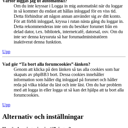
Varför loggas jag ut automatiskt?
Om du inte kryssar i Logga in mig automatiskt när du loggar
in så kommer du endast att hållas inloggad för en viss tid.
Detta förhindrar att någon annan använder sig av ditt konto.
För att förbli inloggad, kryssa i rutan nästa gång du loggar in.
Detta rekommenderas inte om du besöker forumet från en
delad dator, t.ex. bibliotek, internetcafé, datorsal, osv. Om du
inte ser denna kryssruta så har forumadministratören
inaktiverat denna funktion.
Upp
Vad gör “Ta bort alla forumcookies”-länken?
Genom att klicka på den länken så tas alla cookies som har
skapats av phpBB3 bort. Dessa cookies innehåller
information som håller dig inloggad på forumet och håller
reda på vilka trådar du läst och inte läst. Om du har problem
med att logga in eller logga ut så kan det hjälpa att ta bort alla
forumcookies.
Upp
Alternativ och inställningar