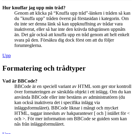
Hur knuffar jag upp min tråd?
Genom att klicka på “Knuffa upp tråd”-länken i tråden så kan
du "knuffa upp" tråden överst på förstasidan i kategorin. Om
du inte ser denna länk så kan uppknuffning av trådar vara
inaktiverat, eller så har inte den krävda tidsgränsen uppnåts
än. Det går också att knuffa upp en tråd genom att helt enkelt
svara på den. Försäkra dig dock först om att du följer
forumreglerna.
Upp
Formatering och trådtyper
Vad är BBCode?
BBCode är en speciell variant av HTML som ger stor kontroll
över formateringen av särskilda objekt i ett inlägg. Om du kan
använda BBCode eller inte bestäms av administratören (du
kan också inaktivera det i specifika inlägg via
inläggsformuläret). BBCode liknar i mångt och mycket
HTML, taggar innesluts av hakparanteser [ och ] istället för <
och >. För mer information om BBCode se guiden som kan
nås från inläggsformuläret.