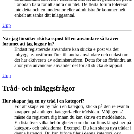
i onödan bara för att ändra din titel. De flesta forum tolererar
inte detta och en moderator eller administratör kommer helt
enkelt att sänka ditt inläggsantal.
Upp
När jag försöker skicka e-post till en användare så kräver
forumet att jag loggar in?
Endast registrerade användare kan skicka e-post via det
inbygga e-postformuläret till andra användare och endast om
det har aktiverats av administratören. Detta för att förhindra att
anonyma användare använder det för att skicka skräppost.
Upp
Tråd- och inläggsfrågor
Hur skapar jag en ny tråd i en kategori?
För att skapa en ny tråd i en kategori, klicka på den relevanta
knappen på antingen kategori- eller trådsidan. Möjligen så
måste du registrera dig innan du kan skriva ett meddelande.
En lista över vilka behörigheter som du har finns längst ner på
kategori- och trådsidorna. Exempel: Du kan skapa nya trådar i
denna kategori, Du kan bifoga filer i denna kategori, osv.