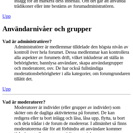
inlägg för att markera dess innehåll. Om det går att använda
trådikoner eller inte bestäms av forumadministratören.
Upp
Användarnivåer och grupper
Vad är administratörer?
Administratörer är medlemmar tilldelade den högsta nivån av
kontroll över hela forumet. Dessa medlemmar kan kontrollera
alla aspekter av forumets drift, vilket inkluderar att ställa in
behörigheter, bannlysa användare, skapa användargrupper
och moderatorer, osv. De har också fullständiga
moderationsbehörigheter i alla kategorier, om forumgrundaren
tillåtit det.
Upp
Vad är moderatorer?
Moderatorer är individer (eller grupper av individer) som
sköter om de dagliga aktiviteterna på forumet. De kan
redigera eller ta bort inlägg och låsa, låsa upp, flytta, ta bort
och dela trådar i de forum de modererar. I allmänhet så finns
moderatorerna där för att förhindra att användare kommer