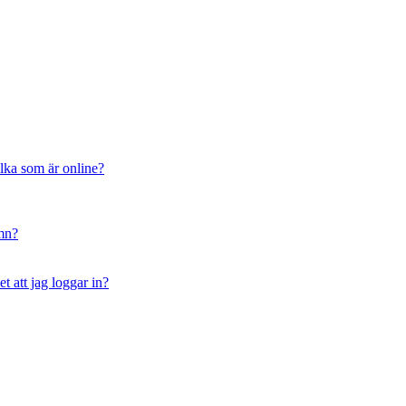
ilka som är online?
amn?
t att jag loggar in?