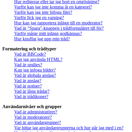
Hur redigerar eller tar jag bort en omröstning?
Varför kan jag inte komma åt en kategori?
Varför kan jag inte bifoga filer?
Varför fick jag en varning?
Hur kan jag rapportera inlägg till en moderator?
Vad är “Spara”-knappen i trådformuläret till för?
Varför måste mitt inlägg godkännas?
Hur knuffar jag upp min tråd?
Formatering och trådtyper
Vad är BBCode?
Kan jag använda HTML?
Vad är smilies?
Kan jag infoga bilder?
Vad är globala anslag?
Vad är anslag?
Vad är notiser?
Vad är låsta trådar?
Vad är trådikoner?
Användarnivåer och grupper
Vad är administratörer?
Vad är moderatorer?
Vad är användargrupper?
Var hittar jag användargrupperna och hur går jag med i en?