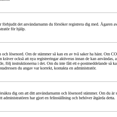
ler förbjudit det användarnamn du försöker registrera dig med. Ägaren av
ratör för hjälp.
mn och lösenord. Om de stämmer så kan en av två saker ha hänt. Om COP
um kräver också att nya registreringar aktiveras innan de kan användas, a
e, följ instruktionerna i det. Om du inte fått ett e-postmeddelande så ka
ostadressen du angav var korrekt, kontakta en administratör.
t, försäkra dig om att ditt användarnamn och lösenord stämmer. Om du är s
tt administratören har gjort en felinställning och behöver åtgärda detta.