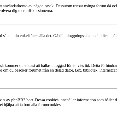
at ditt användarkonto av någon orsak. Dessutom rensar många forum då och
volvera dig mer i diskussionerna.
 så kan du enkelt återställa det. Gå till inloggningssidan och klicka på
å kommer du endast att hållas inloggad för en viss tid. Detta förhindrar
 om du besöker forumet från en delad dator, t.ex. bibliotek, internetcaf
ats av phpBB3 bort. Dessa cookies innehåller information som håller dig
t hjälpa att ta bort alla forumcookies.