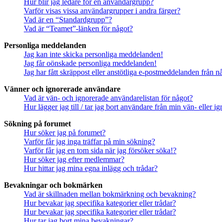
Hur blir jag ledare för en användargrupp?
Varför visas vissa användargrupper i andra färger?
Vad är en “Standardgrupp”?
Vad är “Teamet”-länken för något?
Personliga meddelanden
Jag kan inte skicka personliga meddelanden!
Jag får oönskade personliga meddelanden!
Jag har fått skräppost eller anstötliga e-postmeddelanden från 
Vänner och ignorerade användare
Vad är vän- och ignorerade användarelistan för något?
Hur lägger jag till / tar jag bort användare från min vän- eller 
Sökning på forumet
Hur söker jag på forumet?
Varför får jag inga träffar på min sökning?
Varför får jag en tom sida när jag försöker söka!?
Hur söker jag efter medlemmar?
Hur hittar jag mina egna inlägg och trådar?
Bevakningar och bokmärken
Vad är skillnaden mellan bokmärkning och bevakning?
Hur bevakar jag specifika kategorier eller trådar?
Hur bevakar jag specifika kategorier eller trådar?
Hur tar jag bort mina bevakningar?