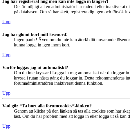
Jag har registrerat mig men kan inte logga in längre?!
Det är möjligt att en administratör har raderat eller inaktiver
på databasen. Om så har skett, registrera dig igen och försök in
Upp
Jag har glömt bort mitt lösenord!
Ingen panik! Även om du inte kan återfå ditt nuvarande lösenord
kunna logga in igen inom kort.
Upp
Varför loggas jag ut automatiskt?
Om du inte kryssar i Logga in mig automatiskt när du loggar in s
kryssa i rutan nästa gång du loggar in. Detta rekommenderas inte
forumadministratören inaktiverat denna funktion.
Upp
Vad gör “Ta bort alla forumcookies”-länken?
Genom att klicka på den länken så tas alla cookies som har skap
läst. Om du har problem med att logga in eller logga ut så kan de
Upp