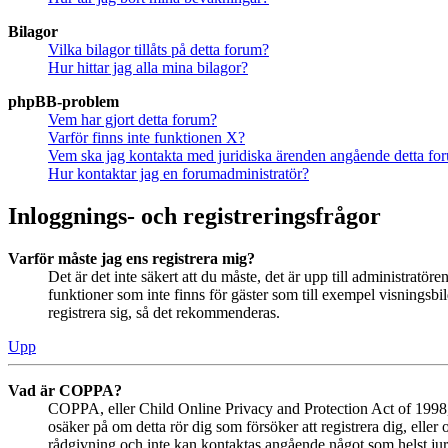
Bilagor
Vilka bilagor tillåts på detta forum?
Hur hittar jag alla mina bilagor?
phpBB-problem
Vem har gjort detta forum?
Varför finns inte funktionen X?
Vem ska jag kontakta med juridiska ärenden angående detta fo
Hur kontaktar jag en forumadministratör?
Inloggnings- och registreringsfrågor
Varför måste jag ens registrera mig?
Det är det inte säkert att du måste, det är upp till administratör
funktioner som inte finns för gäster som till exempel visningsb
registrera sig, så det rekommenderas.
Upp
Vad är COPPA?
COPPA, eller Child Online Privacy and Protection Act of 1998, ä
osäker på om detta rör dig som försöker att registrera dig, eller
rådgivning och inte kan kontaktas angående något som helst juri