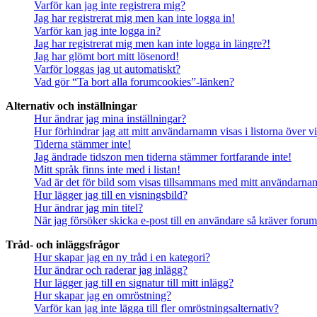
Varför kan jag inte registrera mig?
Jag har registrerat mig men kan inte logga in!
Varför kan jag inte logga in?
Jag har registrerat mig men kan inte logga in längre?!
Jag har glömt bort mitt lösenord!
Varför loggas jag ut automatiskt?
Vad gör “Ta bort alla forumcookies”-länken?
Alternativ och inställningar
Hur ändrar jag mina inställningar?
Hur förhindrar jag att mitt användarnamn visas i listorna över v
Tiderna stämmer inte!
Jag ändrade tidszon men tiderna stämmer fortfarande inte!
Mitt språk finns inte med i listan!
Vad är det för bild som visas tillsammans med mitt användarn
Hur lägger jag till en visningsbild?
Hur ändrar jag min titel?
När jag försöker skicka e-post till en användare så kräver forume
Tråd- och inläggsfrågor
Hur skapar jag en ny tråd i en kategori?
Hur ändrar och raderar jag inlägg?
Hur lägger jag till en signatur till mitt inlägg?
Hur skapar jag en omröstning?
Varför kan jag inte lägga till fler omröstningsalternativ?