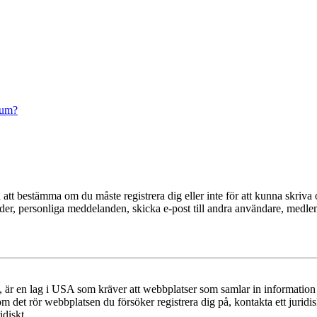
rum?
en att bestämma om du måste registrera dig eller inte för att kunna skriva 
ilder, personliga meddelanden, skicka e-post till andra användare, medl
r en lag i USA som kräver att webbplatser som samlar in information frå
 om det rör webbplatsen du försöker registrera dig på, kontakta ett juri
diskt.