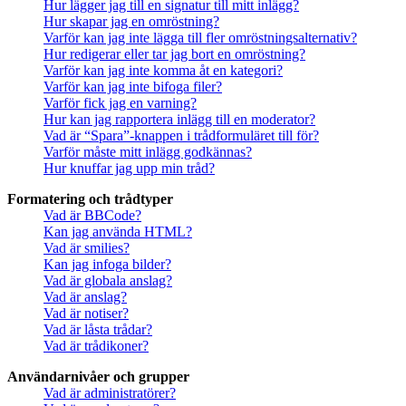
Hur lägger jag till en signatur till mitt inlägg?
Hur skapar jag en omröstning?
Varför kan jag inte lägga till fler omröstningsalternativ?
Hur redigerar eller tar jag bort en omröstning?
Varför kan jag inte komma åt en kategori?
Varför kan jag inte bifoga filer?
Varför fick jag en varning?
Hur kan jag rapportera inlägg till en moderator?
Vad är “Spara”-knappen i trådformuläret till för?
Varför måste mitt inlägg godkännas?
Hur knuffar jag upp min tråd?
Formatering och trådtyper
Vad är BBCode?
Kan jag använda HTML?
Vad är smilies?
Kan jag infoga bilder?
Vad är globala anslag?
Vad är anslag?
Vad är notiser?
Vad är låsta trådar?
Vad är trådikoner?
Användarnivåer och grupper
Vad är administratörer?