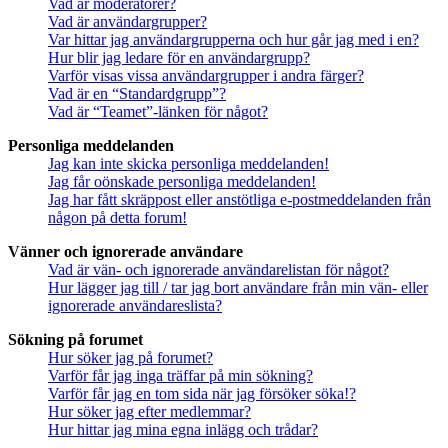
Vad är moderatorer?
Vad är användargrupper?
Var hittar jag användargrupperna och hur går jag med i en?
Hur blir jag ledare för en användargrupp?
Varför visas vissa användargrupper i andra färger?
Vad är en “Standardgrupp”?
Vad är “Teamet”-länken för något?
Personliga meddelanden
Jag kan inte skicka personliga meddelanden!
Jag får oönskade personliga meddelanden!
Jag har fått skräppost eller anstötliga e-postmeddelanden från
någon på detta forum!
Vänner och ignorerade användare
Vad är vän- och ignorerade användarelistan för något?
Hur lägger jag till / tar jag bort användare från min vän- eller
ignorerade användareslista?
Sökning på forumet
Hur söker jag på forumet?
Varför får jag inga träffar på min sökning?
Varför får jag en tom sida när jag försöker söka!?
Hur söker jag efter medlemmar?
Hur hittar jag mina egna inlägg och trådar?