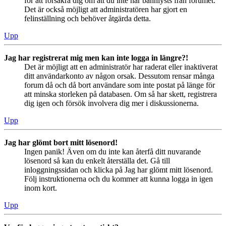
för att försäkra dig om att du inte har bannlysts från forumet.
Det är också möjligt att administratören har gjort en
felinställning och behöver åtgärda detta.
Upp
Jag har registrerat mig men kan inte logga in längre?!
Det är möjligt att en administratör har raderat eller inaktiverat
ditt användarkonto av någon orsak. Dessutom rensar många
forum då och då bort användare som inte postat på länge för
att minska storleken på databasen. Om så har skett, registrera
dig igen och försök involvera dig mer i diskussionerna.
Upp
Jag har glömt bort mitt lösenord!
Ingen panik! Även om du inte kan återfå ditt nuvarande
lösenord så kan du enkelt återställa det. Gå till
inloggningssidan och klicka på Jag har glömt mitt lösenord.
Följ instruktionerna och du kommer att kunna logga in igen
inom kort.
Upp