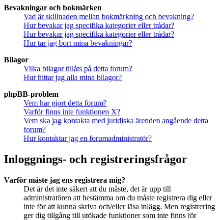
Bevakningar och bokmärken
Vad är skillnaden mellan bokmärkning och bevakning?
Hur bevakar jag specifika kategorier eller trådar?
Hur bevakar jag specifika kategorier eller trådar?
Hur tar jag bort mina bevakningar?
Bilagor
Vilka bilagor tillåts på detta forum?
Hur hittar jag alla mina bilagor?
phpBB-problem
Vem har gjort detta forum?
Varför finns inte funktionen X?
Vem ska jag kontakta med juridiska ärenden angående detta
forum?
Hur kontaktar jag en forumadministratör?
Inloggnings- och registreringsfrågor
Varför måste jag ens registrera mig?
Det är det inte säkert att du måste, det är upp till
administratören att bestämma om du måste registrera dig eller
inte för att kunna skriva och/eller läsa inlägg. Men registrering
ger dig tillgång till utökade funktioner som inte finns för