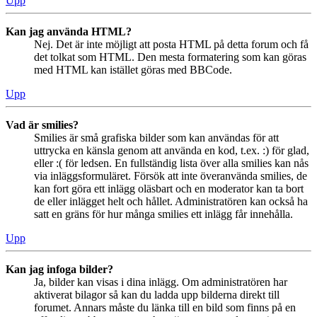
Upp
Kan jag använda HTML?
Nej. Det är inte möjligt att posta HTML på detta forum och få
det tolkat som HTML. Den mesta formatering som kan göras
med HTML kan istället göras med BBCode.
Upp
Vad är smilies?
Smilies är små grafiska bilder som kan användas för att
uttrycka en känsla genom att använda en kod, t.ex. :) för glad,
eller :( för ledsen. En fullständig lista över alla smilies kan nås
via inläggsformuläret. Försök att inte överanvända smilies, de
kan fort göra ett inlägg oläsbart och en moderator kan ta bort
de eller inlägget helt och hållet. Administratören kan också ha
satt en gräns för hur många smilies ett inlägg får innehålla.
Upp
Kan jag infoga bilder?
Ja, bilder kan visas i dina inlägg. Om administratören har
aktiverat bilagor så kan du ladda upp bilderna direkt till
forumet. Annars måste du länka till en bild som finns på en