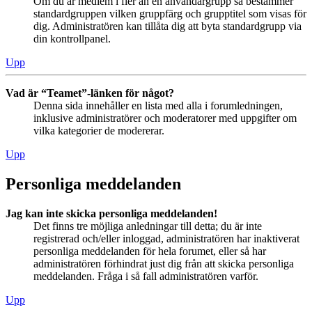
Om du är medlem i fler än en användargrupp så bestämmer
standardgruppen vilken gruppfärg och grupptitel som visas för
dig. Administratören kan tillåta dig att byta standardgrupp via
din kontrollpanel.
Upp
Vad är “Teamet”-länken för något?
Denna sida innehåller en lista med alla i forumledningen,
inklusive administratörer och moderatorer med uppgifter om
vilka kategorier de modererar.
Upp
Personliga meddelanden
Jag kan inte skicka personliga meddelanden!
Det finns tre möjliga anledningar till detta; du är inte
registrerad och/eller inloggad, administratören har inaktiverat
personliga meddelanden för hela forumet, eller så har
administratören förhindrat just dig från att skicka personliga
meddelanden. Fråga i så fall administratören varför.
Upp