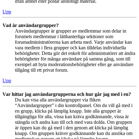
ifrån ämnet eller postar anstötligt material.
Upp
Vad är användargrupper?
Användargrupper är grupper av medlemmar som delar in
forumets medlemmar i lätthanterliga sektioner som
forumadministratörerna kan arbeta med. Varje användar kan
vara medlem i flera grupper och kan tilldelas individuella
behörigheter. Detta gör det enkelt för administratörer att ändra
behörigheter för många användare på samma gång, som till
exempel att byta moderationsbehörigheter eller ge användare
tillgång till ett privat forum.
Upp
Var hittar jag användargrupperna och hur går jag med i en?
Du kan visa alla användargrupper via fliken
“Användargrupper” i din kontrollpanel. Om du vill gå med i
en grupp, klicka på lämplig knapp. Inte alla grupper är
tillgängliga för alla, vissa kan kräva godkännande, vissa är
stängda och andra kan till och med vara dolda. Om gruppen
är öppen kan du gå med i den genom att klicka på lämplig
knapp. Om gruppen kräver godkännande kan du ansöka om
medlemskap genom att klicka på lämplig knapp.