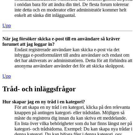
i onödan bara för att ändra din titel. De flesta forum tolererar
inte detta och en moderator eller administratör kommer helt
enkelt att sänka ditt inläggsantal.
Upp
När jag försöker skicka e-post till en användare så kräver
forumet att jag loggar in?
Endast registrerade användare kan skicka e-post via det
inbygga e-postformuläret till andra användare och endast om
det har aktiverats av administratören. Detta för att förhindra att
anonyma användare använder det för att skicka skräppost.
Upp
Tråd- och inläggsfrågor
Hur skapar jag en ny tråd i en kategori?
För att skapa en ny tråd i en kategori, klicka på den relevanta
knappen på antingen kategori- eller trådsidan. Möjligen så
måste du registrera dig innan du kan skriva ett meddelande.
En lista över vilka behörigheter som du har finns längst ner på
kategori- och trådsidorna. Exempel: Du kan skapa nya trådar i
denna kategori, Du kan bifoga filer i denna kategori, osv.