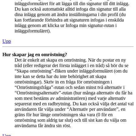
inläggsformuläret för att lägga till din signatur till ditt inlägg.
Du kan också automatiskt alltid infoga din signatur till alla
dina inlägg genom att ändra inställningarna i din profil (du
kan fortfarande förhindra att signaturen infogas i enskilda
inlägg genom att klicka ur Infoga min signatur-rutan i
inläggsformuläret).
Upp
Hur skapar jag en omröstning?
Det är enkelt att skapa en omröstning. När du postar en ny
tråd (eller redigerar det första inlägget i en tråd) så bör du se
“Skapa omröstning”-fliken under inläggsformuläret (om du
inte kan se detta har du inte behörighet att skapa
omröstningar). Skriv in en fråga för omröstningen i
“Omröstningsfråga”-rutan och sedan minst två alternativ i
“Omröstningsalternativ”-rutan (hur många alternativ du får ha
som mest bestäms av administratören) med varje alternativ
separerat med en radbrytning. Du kan också välja det antal val
användaren får välja under “Alternativ per användare”, en
gräns för hur länge omröstningen ska vara (0 för en
omröstning som aldrig tar slut) och till sist kan du välja om
användarna får ändra sin röst.
Upp