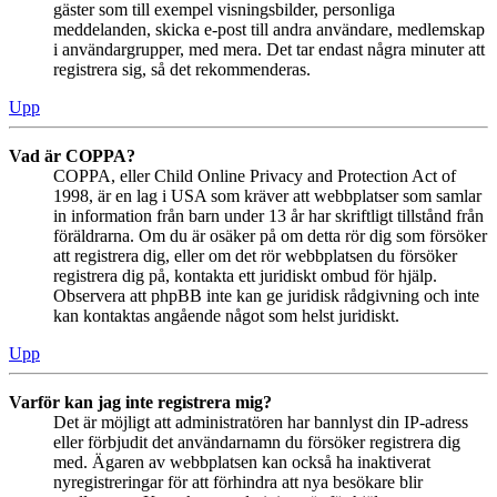
gäster som till exempel visningsbilder, personliga
meddelanden, skicka e-post till andra användare, medlemskap
i användargrupper, med mera. Det tar endast några minuter att
registrera sig, så det rekommenderas.
Upp
Vad är COPPA?
COPPA, eller Child Online Privacy and Protection Act of
1998, är en lag i USA som kräver att webbplatser som samlar
in information från barn under 13 år har skriftligt tillstånd från
föräldrarna. Om du är osäker på om detta rör dig som försöker
att registrera dig, eller om det rör webbplatsen du försöker
registrera dig på, kontakta ett juridiskt ombud för hjälp.
Observera att phpBB inte kan ge juridisk rådgivning och inte
kan kontaktas angående något som helst juridiskt.
Upp
Varför kan jag inte registrera mig?
Det är möjligt att administratören har bannlyst din IP-adress
eller förbjudit det användarnamn du försöker registrera dig
med. Ägaren av webbplatsen kan också ha inaktiverat
nyregistreringar för att förhindra att nya besökare blir