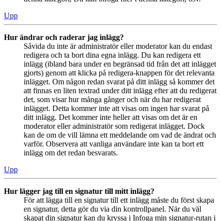
Upp
Hur ändrar och raderar jag inlägg?
Såvida du inte är administratör eller moderator kan du endast
redigera och ta bort dina egna inlägg. Du kan redigera ett
inlägg (ibland bara under en begränsad tid från det att inlägget
gjorts) genom att klicka på redigera-knappen för det relevanta
inlägget. Om någon redan svarat på ditt inlägg så kommer det
att finnas en liten textrad under ditt inlägg efter att du redigerat
det, som visar hur många gånger och när du har redigerat
inlägget. Detta kommer inte att visas om ingen har svarat på
ditt inlägg. Det kommer inte heller att visas om det är en
moderator eller administratör som redigerat inlägget. Dock
kan de om de vill lämna ett meddelande om vad de ändrat och
varför. Observera att vanliga användare inte kan ta bort ett
inlägg om det redan besvarats.
Upp
Hur lägger jag till en signatur till mitt inlägg?
För att lägga till en signatur till ett inlägg måste du först skapa
en signatur, detta gör du via din kontrollpanel. När du väl
skapat din signatur kan du kryssa i Infoga min signatur-rutan i