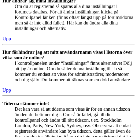
Hur ändrar jag mina inställningar?
Om du är registrerad så sparas alla dina inställningar i
forumets databas. För att ändra inställningar, klicka på
Kontrollpanel-länken (finns oftast längst upp på forumsidorna
men så är inte alltid fallet). Här kan du ändra alla dina
inställningar och alternativ.
Upp
Hur förhindrar jag att mitt användarnamn visas i listorna över
vilka som är online?
I kontrollpanelen under “Inställningar” finns alternativet Dölj
att jag är online. Om du sätter denna inställning till Ja så
kommer du endast att visas för administratörer, moderatorer
och dig själv. Du kommer att räknas som en dold användare.
Upp
Tiderna stämmer inte!
Det kan vara så att tiderna som visas är för en annan tidszon
än den du befinner dig i. Om så är fallet, gå till din
kontrollpanel och ändra till rätt tidszon, t.ex. Stockholm,
London, Paris, New York, Sydney, osv. Observera att endast
registrerade användare kan byta tidszon, detta gäller även de
flesta andra inställningar. Så om du inte har registrerat dig än,