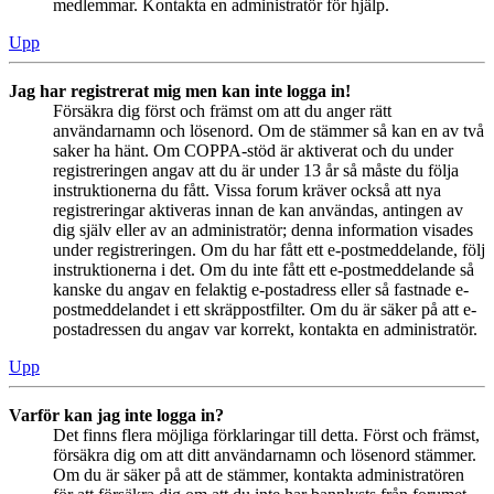
medlemmar. Kontakta en administratör för hjälp.
Upp
Jag har registrerat mig men kan inte logga in!
Försäkra dig först och främst om att du anger rätt
användarnamn och lösenord. Om de stämmer så kan en av två
saker ha hänt. Om COPPA-stöd är aktiverat och du under
registreringen angav att du är under 13 år så måste du följa
instruktionerna du fått. Vissa forum kräver också att nya
registreringar aktiveras innan de kan användas, antingen av
dig själv eller av an administratör; denna information visades
under registreringen. Om du har fått ett e-postmeddelande, följ
instruktionerna i det. Om du inte fått ett e-postmeddelande så
kanske du angav en felaktig e-postadress eller så fastnade e-
postmeddelandet i ett skräppostfilter. Om du är säker på att e-
postadressen du angav var korrekt, kontakta en administratör.
Upp
Varför kan jag inte logga in?
Det finns flera möjliga förklaringar till detta. Först och främst,
försäkra dig om att ditt användarnamn och lösenord stämmer.
Om du är säker på att de stämmer, kontakta administratören