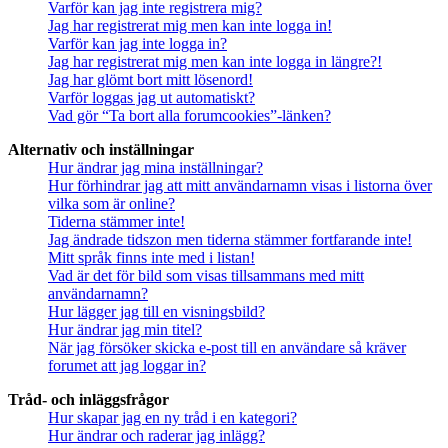
Varför kan jag inte registrera mig?
Jag har registrerat mig men kan inte logga in!
Varför kan jag inte logga in?
Jag har registrerat mig men kan inte logga in längre?!
Jag har glömt bort mitt lösenord!
Varför loggas jag ut automatiskt?
Vad gör “Ta bort alla forumcookies”-länken?
Alternativ och inställningar
Hur ändrar jag mina inställningar?
Hur förhindrar jag att mitt användarnamn visas i listorna över
vilka som är online?
Tiderna stämmer inte!
Jag ändrade tidszon men tiderna stämmer fortfarande inte!
Mitt språk finns inte med i listan!
Vad är det för bild som visas tillsammans med mitt
användarnamn?
Hur lägger jag till en visningsbild?
Hur ändrar jag min titel?
När jag försöker skicka e-post till en användare så kräver
forumet att jag loggar in?
Tråd- och inläggsfrågor
Hur skapar jag en ny tråd i en kategori?
Hur ändrar och raderar jag inlägg?