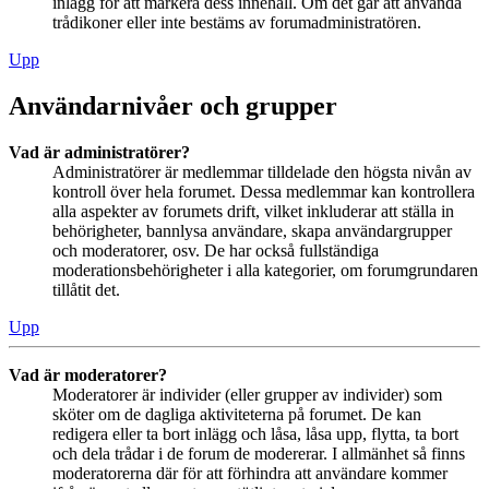
inlägg för att markera dess innehåll. Om det går att använda
trådikoner eller inte bestäms av forumadministratören.
Upp
Användarnivåer och grupper
Vad är administratörer?
Administratörer är medlemmar tilldelade den högsta nivån av
kontroll över hela forumet. Dessa medlemmar kan kontrollera
alla aspekter av forumets drift, vilket inkluderar att ställa in
behörigheter, bannlysa användare, skapa användargrupper
och moderatorer, osv. De har också fullständiga
moderationsbehörigheter i alla kategorier, om forumgrundaren
tillåtit det.
Upp
Vad är moderatorer?
Moderatorer är individer (eller grupper av individer) som
sköter om de dagliga aktiviteterna på forumet. De kan
redigera eller ta bort inlägg och låsa, låsa upp, flytta, ta bort
och dela trådar i de forum de modererar. I allmänhet så finns
moderatorerna där för att förhindra att användare kommer