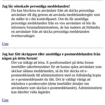
Jag får oönskade personliga meddelanden!
Du kan blockera en användare från att skicka personliga
användare till dig genom att använda meddelanderegler som
du ställer in i din kontrollpanel. Om du får anstötliga
personliga meddelanden från en viss användare så bör du
informera forumadministratören, de har makten att förhindra
en användare från att skicka personliga meddelanden
överhuvudtaget.
Upp
Jag har fått skräppost eller anstötliga e-postmeddelanden från
någon på detta forum!
Det var tråkigt att höra. E-postformuläret på detta forum
innehåller säkerhetsrutiner för att kunna spåra användare som
skickar sådana meddelanden, så du bör skicka ett e-
postmeddelande till administratören med en fullständig kopia
av e-postmeddelandet du fått. Det är väldigt viktigt att
inkludera e-posthuvudet (detta innehåller detaljer om
användaren som skickat e-postmeddelandet). Administratören
kan därefter vidta åtgärder.
Upp