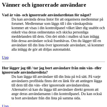
Vänner och ignorerade användare
Vad är vän- och ignorerade användarelistan för något?
Du kan använda dessa listor för att organisera medlemmar på
forumet. Medlemmar som läggs till i din vänskapslista
kommer att visas i din kontrollpanel vilket låter dig snabbt och
enkelt visa deras onlinestatus och skicka personliga
meddelanden till dem. Om det stöds i mallen så kan inlägg
från dessa användare också framhävas. Om du lägger till en
användare till din lista över ignorerade användare, så kommer
alla inlägg de gör att döljas automatiskt.
Upp
Hur lägger jag till / tar jag bort användare från min vän- eller
ignorerade användareslista?
Du kan lägga till användare till din lista på två sätt. På varje
användares profilsida finns det en länk för att antingen lägga
till dem till din vän- eller ignorerade användareslista.
Alternativt så kan du lägga till användare direkt genom att
ange deras användarnamn i din kontrollpanel. Du kan också
ta bort användare från din lista på samma sida.
Upp