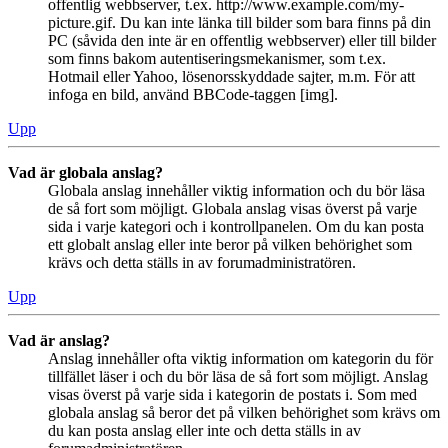
offentlig webbserver, t.ex. http://www.example.com/my-
picture.gif. Du kan inte länka till bilder som bara finns på din
PC (såvida den inte är en offentlig webbserver) eller till bilder
som finns bakom autentiseringsmekanismer, som t.ex.
Hotmail eller Yahoo, lösenorsskyddade sajter, m.m. För att
infoga en bild, använd BBCode-taggen [img].
Upp
Vad är globala anslag?
Globala anslag innehåller viktig information och du bör läsa
de så fort som möjligt. Globala anslag visas överst på varje
sida i varje kategori och i kontrollpanelen. Om du kan posta
ett globalt anslag eller inte beror på vilken behörighet som
krävs och detta ställs in av forumadministratören.
Upp
Vad är anslag?
Anslag innehåller ofta viktig information om kategorin du för
tillfället läser i och du bör läsa de så fort som möjligt. Anslag
visas överst på varje sida i kategorin de postats i. Som med
globala anslag så beror det på vilken behörighet som krävs om
du kan posta anslag eller inte och detta ställs in av