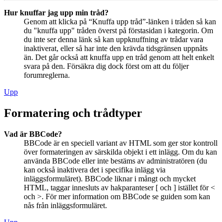
Hur knuffar jag upp min tråd?
Genom att klicka på “Knuffa upp tråd”-länken i tråden så kan
du "knuffa upp" tråden överst på förstasidan i kategorin. Om
du inte ser denna länk så kan uppknuffning av trådar vara
inaktiverat, eller så har inte den krävda tidsgränsen uppnåts
än. Det går också att knuffa upp en tråd genom att helt enkelt
svara på den. Försäkra dig dock först om att du följer
forumreglerna.
Upp
Formatering och trådtyper
Vad är BBCode?
BBCode är en speciell variant av HTML som ger stor kontroll
över formateringen av särskilda objekt i ett inlägg. Om du kan
använda BBCode eller inte bestäms av administratören (du
kan också inaktivera det i specifika inlägg via
inläggsformuläret). BBCode liknar i mångt och mycket
HTML, taggar innesluts av hakparanteser [ och ] istället för <
och >. För mer information om BBCode se guiden som kan
nås från inläggsformuläret.