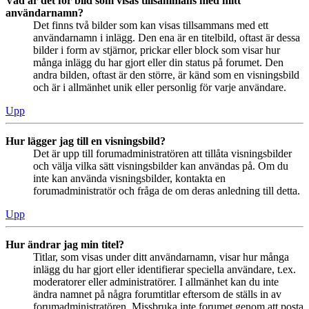
Vad är det för bild som visas tillsammans med mitt
användarnamn?
Det finns två bilder som kan visas tillsammans med ett
användarnamn i inlägg. Den ena är en titelbild, oftast är dessa
bilder i form av stjärnor, prickar eller block som visar hur
många inlägg du har gjort eller din status på forumet. Den
andra bilden, oftast är den större, är känd som en visningsbild
och är i allmänhet unik eller personlig för varje användare.
Upp
Hur lägger jag till en visningsbild?
Det är upp till forumadministratören att tillåta visningsbilder
och välja vilka sätt visningsbilder kan användas på. Om du
inte kan använda visningsbilder, kontakta en
forumadministratör och fråga de om deras anledning till detta.
Upp
Hur ändrar jag min titel?
Titlar, som visas under ditt användarnamn, visar hur många
inlägg du har gjort eller identifierar speciella användare, t.ex.
moderatorer eller administratörer. I allmänhet kan du inte
ändra namnet på några forumtitlar eftersom de ställs in av
forumadministratören. Missbruka inte forumet genom att posta