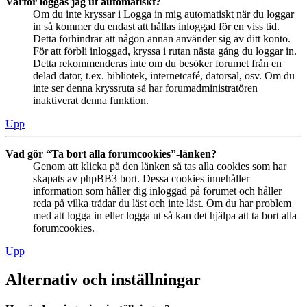
Varför loggas jag ut automatiskt?
Om du inte kryssar i Logga in mig automatiskt när du loggar
in så kommer du endast att hållas inloggad för en viss tid.
Detta förhindrar att någon annan använder sig av ditt konto.
För att förbli inloggad, kryssa i rutan nästa gång du loggar in.
Detta rekommenderas inte om du besöker forumet från en
delad dator, t.ex. bibliotek, internetcafé, datorsal, osv. Om du
inte ser denna kryssruta så har forumadministratören
inaktiverat denna funktion.
Upp
Vad gör “Ta bort alla forumcookies”-länken?
Genom att klicka på den länken så tas alla cookies som har
skapats av phpBB3 bort. Dessa cookies innehåller
information som håller dig inloggad på forumet och håller
reda på vilka trådar du läst och inte läst. Om du har problem
med att logga in eller logga ut så kan det hjälpa att ta bort alla
forumcookies.
Upp
Alternativ och inställningar