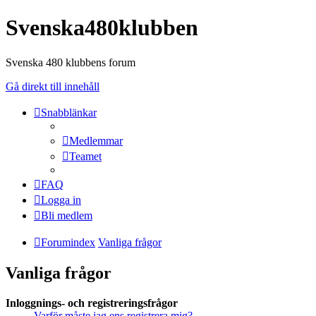
Svenska480klubben
Svenska 480 klubbens forum
Gå direkt till innehåll
Snabblänkar
Medlemmar
Teamet
FAQ
Logga in
Bli medlem
Forumindex
Vanliga frågor
Vanliga frågor
Inloggnings- och registreringsfrågor
Varför måste jag ens registrera mig?