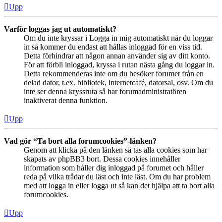
Upp
Varför loggas jag ut automatiskt?
Om du inte kryssar i Logga in mig automatiskt när du loggar
in så kommer du endast att hållas inloggad för en viss tid.
Detta förhindrar att någon annan använder sig av ditt konto.
För att förbli inloggad, kryssa i rutan nästa gång du loggar in.
Detta rekommenderas inte om du besöker forumet från en
delad dator, t.ex. bibliotek, internetcafé, datorsal, osv. Om du
inte ser denna kryssruta så har forumadministratören
inaktiverat denna funktion.
Upp
Vad gör “Ta bort alla forumcookies”-länken?
Genom att klicka på den länken så tas alla cookies som har
skapats av phpBB3 bort. Dessa cookies innehåller
information som håller dig inloggad på forumet och håller
reda på vilka trådar du läst och inte läst. Om du har problem
med att logga in eller logga ut så kan det hjälpa att ta bort alla
forumcookies.
Upp