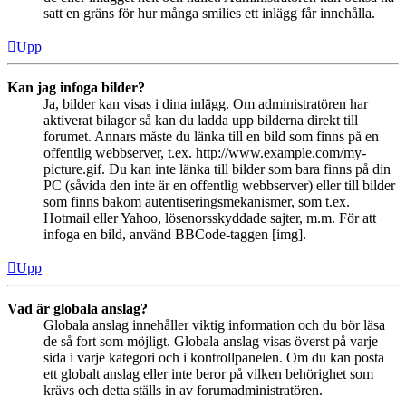
satt en gräns för hur många smilies ett inlägg får innehålla.
Upp
Kan jag infoga bilder?
Ja, bilder kan visas i dina inlägg. Om administratören har
aktiverat bilagor så kan du ladda upp bilderna direkt till
forumet. Annars måste du länka till en bild som finns på en
offentlig webbserver, t.ex. http://www.example.com/my-
picture.gif. Du kan inte länka till bilder som bara finns på din
PC (såvida den inte är en offentlig webbserver) eller till bilder
som finns bakom autentiseringsmekanismer, som t.ex.
Hotmail eller Yahoo, lösenorsskyddade sajter, m.m. För att
infoga en bild, använd BBCode-taggen [img].
Upp
Vad är globala anslag?
Globala anslag innehåller viktig information och du bör läsa
de så fort som möjligt. Globala anslag visas överst på varje
sida i varje kategori och i kontrollpanelen. Om du kan posta
ett globalt anslag eller inte beror på vilken behörighet som
krävs och detta ställs in av forumadministratören.