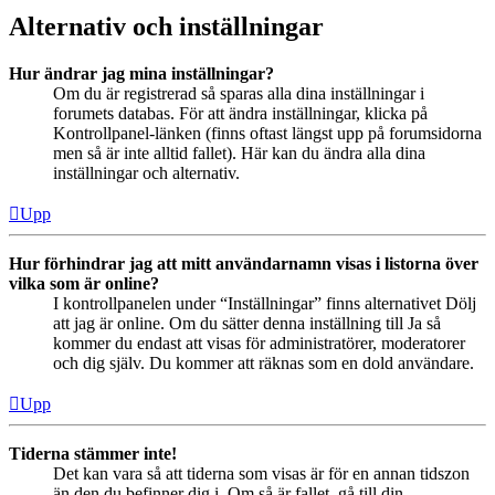
Alternativ och inställningar
Hur ändrar jag mina inställningar?
Om du är registrerad så sparas alla dina inställningar i
forumets databas. För att ändra inställningar, klicka på
Kontrollpanel-länken (finns oftast längst upp på forumsidorna
men så är inte alltid fallet). Här kan du ändra alla dina
inställningar och alternativ.
Upp
Hur förhindrar jag att mitt användarnamn visas i listorna över
vilka som är online?
I kontrollpanelen under “Inställningar” finns alternativet Dölj
att jag är online. Om du sätter denna inställning till Ja så
kommer du endast att visas för administratörer, moderatorer
och dig själv. Du kommer att räknas som en dold användare.
Upp
Tiderna stämmer inte!
Det kan vara så att tiderna som visas är för en annan tidszon
än den du befinner dig i. Om så är fallet, gå till din