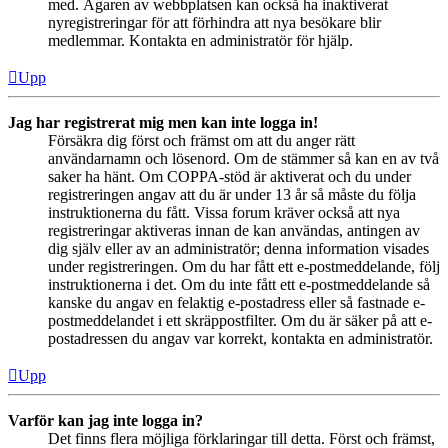
med. Ägaren av webbplatsen kan också ha inaktiverat
nyregistreringar för att förhindra att nya besökare blir
medlemmar. Kontakta en administratör för hjälp.
Upp
Jag har registrerat mig men kan inte logga in!
Försäkra dig först och främst om att du anger rätt
användarnamn och lösenord. Om de stämmer så kan en av två
saker ha hänt. Om COPPA-stöd är aktiverat och du under
registreringen angav att du är under 13 år så måste du följa
instruktionerna du fått. Vissa forum kräver också att nya
registreringar aktiveras innan de kan användas, antingen av
dig själv eller av an administratör; denna information visades
under registreringen. Om du har fått ett e-postmeddelande, följ
instruktionerna i det. Om du inte fått ett e-postmeddelande så
kanske du angav en felaktig e-postadress eller så fastnade e-
postmeddelandet i ett skräppostfilter. Om du är säker på att e-
postadressen du angav var korrekt, kontakta en administratör.
Upp
Varför kan jag inte logga in?
Det finns flera möjliga förklaringar till detta. Först och främst,