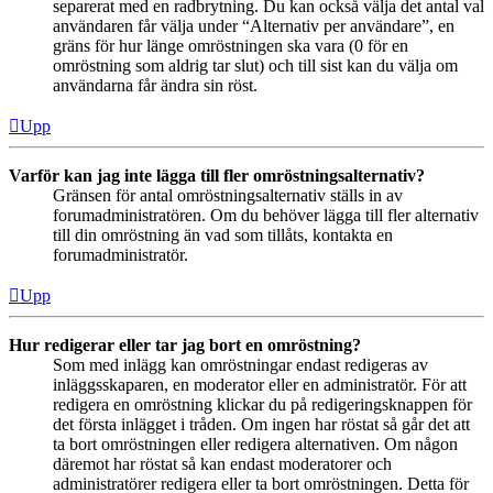
separerat med en radbrytning. Du kan också välja det antal val
användaren får välja under “Alternativ per användare”, en
gräns för hur länge omröstningen ska vara (0 för en
omröstning som aldrig tar slut) och till sist kan du välja om
användarna får ändra sin röst.
Upp
Varför kan jag inte lägga till fler omröstningsalternativ?
Gränsen för antal omröstningsalternativ ställs in av
forumadministratören. Om du behöver lägga till fler alternativ
till din omröstning än vad som tillåts, kontakta en
forumadministratör.
Upp
Hur redigerar eller tar jag bort en omröstning?
Som med inlägg kan omröstningar endast redigeras av
inläggsskaparen, en moderator eller en administratör. För att
redigera en omröstning klickar du på redigeringsknappen för
det första inlägget i tråden. Om ingen har röstat så går det att
ta bort omröstningen eller redigera alternativen. Om någon
däremot har röstat så kan endast moderatorer och
administratörer redigera eller ta bort omröstningen. Detta för