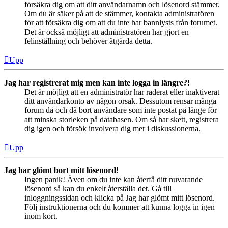
försäkra dig om att ditt användarnamn och lösenord stämmer.
Om du är säker på att de stämmer, kontakta administratören
för att försäkra dig om att du inte har bannlysts från forumet.
Det är också möjligt att administratören har gjort en
felinställning och behöver åtgärda detta.
Upp
Jag har registrerat mig men kan inte logga in längre?!
Det är möjligt att en administratör har raderat eller inaktiverat
ditt användarkonto av någon orsak. Dessutom rensar många
forum då och då bort användare som inte postat på länge för
att minska storleken på databasen. Om så har skett, registrera
dig igen och försök involvera dig mer i diskussionerna.
Upp
Jag har glömt bort mitt lösenord!
Ingen panik! Även om du inte kan återfå ditt nuvarande
lösenord så kan du enkelt återställa det. Gå till
inloggningssidan och klicka på Jag har glömt mitt lösenord.
Följ instruktionerna och du kommer att kunna logga in igen
inom kort.