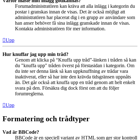
Varför måste mitt inlägg godkännas?
Forumadministratören kan kräva att alla inlägg i kategorin du
postar i granskas innan de visas. Det är också möjligt att
administratören har placerat dig i en grupp av användare som
han anser behöver få sina inlägg granskade innan de visas.
Kontakta administratören för mer information.
Upp
Hur knuffar jag upp min tråd?
Genom att klicka på “Knuffa upp tråd”-länken i tråden så kan
du "knuffa upp" tråden överst på förstasidan i kategorin. Om
du inte ser denna länk så kan uppknuffning av trådar vara
inaktiverat, eller så har inte den krävda tidsgränsen uppnåts
än. Det går också att knuffa upp en tråd genom att helt enkelt
svara på den. Försäkra dig dock först om att du följer
forumreglerna.
Upp
Formatering och trådtyper
Vad är BBCode?
BBCode är en speciell variant av HTML som ger stor kontroll