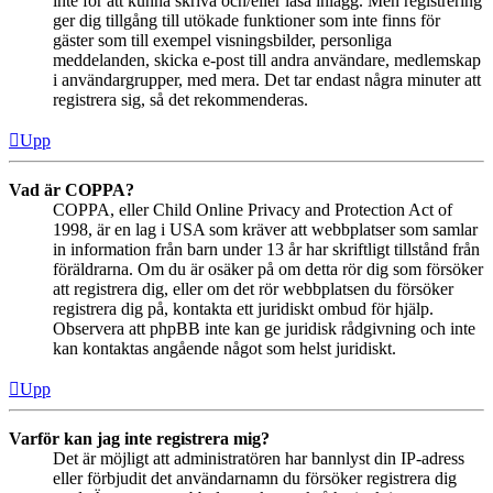
inte för att kunna skriva och/eller läsa inlägg. Men registrering
ger dig tillgång till utökade funktioner som inte finns för
gäster som till exempel visningsbilder, personliga
meddelanden, skicka e-post till andra användare, medlemskap
i användargrupper, med mera. Det tar endast några minuter att
registrera sig, så det rekommenderas.
Upp
Vad är COPPA?
COPPA, eller Child Online Privacy and Protection Act of
1998, är en lag i USA som kräver att webbplatser som samlar
in information från barn under 13 år har skriftligt tillstånd från
föräldrarna. Om du är osäker på om detta rör dig som försöker
att registrera dig, eller om det rör webbplatsen du försöker
registrera dig på, kontakta ett juridiskt ombud för hjälp.
Observera att phpBB inte kan ge juridisk rådgivning och inte
kan kontaktas angående något som helst juridiskt.
Upp
Varför kan jag inte registrera mig?
Det är möjligt att administratören har bannlyst din IP-adress
eller förbjudit det användarnamn du försöker registrera dig