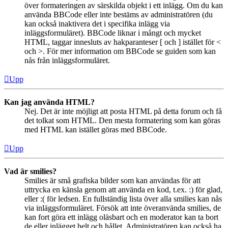
över formateringen av särskilda objekt i ett inlägg. Om du kan
använda BBCode eller inte bestäms av administratören (du
kan också inaktivera det i specifika inlägg via
inläggsformuläret). BBCode liknar i mångt och mycket
HTML, taggar innesluts av hakparanteser [ och ] istället för <
och >. För mer information om BBCode se guiden som kan
nås från inläggsformuläret.
Upp
Kan jag använda HTML?
Nej. Det är inte möjligt att posta HTML på detta forum och få
det tolkat som HTML. Den mesta formatering som kan göras
med HTML kan istället göras med BBCode.
Upp
Vad är smilies?
Smilies är små grafiska bilder som kan användas för att
uttrycka en känsla genom att använda en kod, t.ex. :) för glad,
eller :( för ledsen. En fullständig lista över alla smilies kan nås
via inläggsformuläret. Försök att inte överanvända smilies, de
kan fort göra ett inlägg oläsbart och en moderator kan ta bort
de eller inlägget helt och hållet. Administratören kan också ha