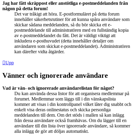
Jag har fått skräppost eller anstötliga e-postmeddelanden från
någon på detta forum!
Det var tråkigt att höra. E-postformuläret på detta forum
innehåller säkerhetsrutiner för att kunna spåra användare som
skickar sådana meddelanden, så du bör skicka ett e-
postmeddelande till administratören med en fullständig kopia
av e-postmeddelandet du fått. Det är väldigt viktigt att
inkludera e-posthuvudet (detta innehåller detaljer om
användaren som skickat e-postmeddelandet). Administratören
kan därefter vidta åtgärder.
Upp
Vänner och ignorerade användare
Vad är vän- och ignorerade användarelistan för något?
Du kan använda dessa listor för att organisera medlemmar på
forumet. Medlemmar som läggs till i din vänskapslista
kommer att visas i din kontrollpanel vilket låter dig snabbt och
enkelt visa deras onlinestatus och skicka personliga
meddelanden till dem. Om det stöds i mallen så kan inlägg
från dessa användare också framhävas. Om du lägger till en
användare till din lista över ignorerade användare, så kommer
alla inlägg de gör att döljas automatiskt.