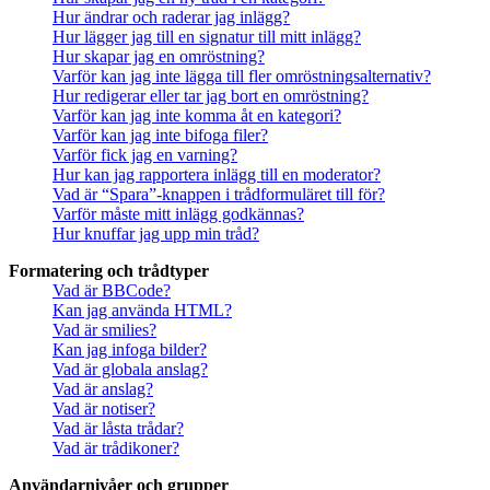
Hur ändrar och raderar jag inlägg?
Hur lägger jag till en signatur till mitt inlägg?
Hur skapar jag en omröstning?
Varför kan jag inte lägga till fler omröstningsalternativ?
Hur redigerar eller tar jag bort en omröstning?
Varför kan jag inte komma åt en kategori?
Varför kan jag inte bifoga filer?
Varför fick jag en varning?
Hur kan jag rapportera inlägg till en moderator?
Vad är “Spara”-knappen i trådformuläret till för?
Varför måste mitt inlägg godkännas?
Hur knuffar jag upp min tråd?
Formatering och trådtyper
Vad är BBCode?
Kan jag använda HTML?
Vad är smilies?
Kan jag infoga bilder?
Vad är globala anslag?
Vad är anslag?
Vad är notiser?
Vad är låsta trådar?
Vad är trådikoner?
Användarnivåer och grupper