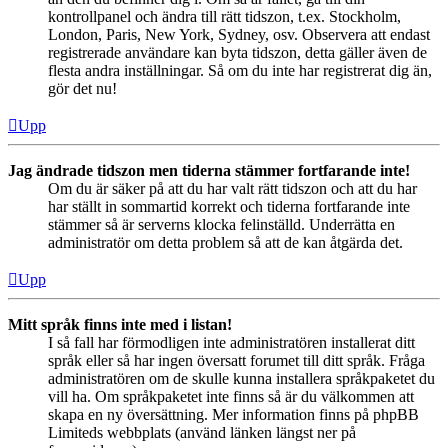
kontrollpanel och ändra till rätt tidszon, t.ex. Stockholm,
London, Paris, New York, Sydney, osv. Observera att endast
registrerade användare kan byta tidszon, detta gäller även de
flesta andra inställningar. Så om du inte har registrerat dig än,
gör det nu!
Upp
Jag ändrade tidszon men tiderna stämmer fortfarande inte!
Om du är säker på att du har valt rätt tidszon och att du har
har ställt in sommartid korrekt och tiderna fortfarande inte
stämmer så är serverns klocka felinställd. Underrätta en
administratör om detta problem så att de kan åtgärda det.
Upp
Mitt språk finns inte med i listan!
I så fall har förmodligen inte administratören installerat ditt
språk eller så har ingen översatt forumet till ditt språk. Fråga
administratören om de skulle kunna installera språkpaketet du
vill ha. Om språkpaketet inte finns så är du välkommen att
skapa en ny översättning. Mer information finns på phpBB
Limiteds webbplats (använd länken längst ner på