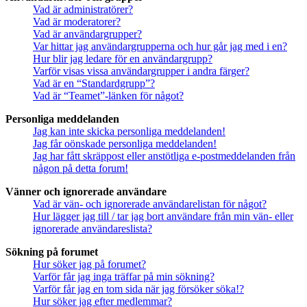
Vad är administratörer?
Vad är moderatorer?
Vad är användargrupper?
Var hittar jag användargrupperna och hur går jag med i en?
Hur blir jag ledare för en användargrupp?
Varför visas vissa användargrupper i andra färger?
Vad är en “Standardgrupp”?
Vad är “Teamet”-länken för något?
Personliga meddelanden
Jag kan inte skicka personliga meddelanden!
Jag får oönskade personliga meddelanden!
Jag har fått skräppost eller anstötliga e-postmeddelanden från
någon på detta forum!
Vänner och ignorerade användare
Vad är vän- och ignorerade användarelistan för något?
Hur lägger jag till / tar jag bort användare från min vän- eller
ignorerade användareslista?
Sökning på forumet
Hur söker jag på forumet?
Varför får jag inga träffar på min sökning?
Varför får jag en tom sida när jag försöker söka!?
Hur söker jag efter medlemmar?