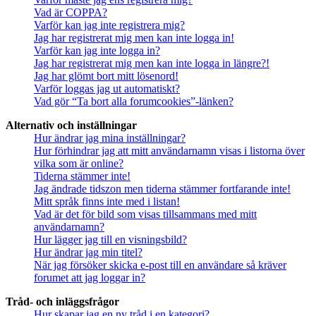
Vad är COPPA?
Varför kan jag inte registrera mig?
Jag har registrerat mig men kan inte logga in!
Varför kan jag inte logga in?
Jag har registrerat mig men kan inte logga in längre?!
Jag har glömt bort mitt lösenord!
Varför loggas jag ut automatiskt?
Vad gör “Ta bort alla forumcookies”-länken?
Alternativ och inställningar
Hur ändrar jag mina inställningar?
Hur förhindrar jag att mitt användarnamn visas i listorna över
vilka som är online?
Tiderna stämmer inte!
Jag ändrade tidszon men tiderna stämmer fortfarande inte!
Mitt språk finns inte med i listan!
Vad är det för bild som visas tillsammans med mitt
användarnamn?
Hur lägger jag till en visningsbild?
Hur ändrar jag min titel?
När jag försöker skicka e-post till en användare så kräver
forumet att jag loggar in?
Tråd- och inläggsfrågor
Hur skapar jag en ny tråd i en kategori?