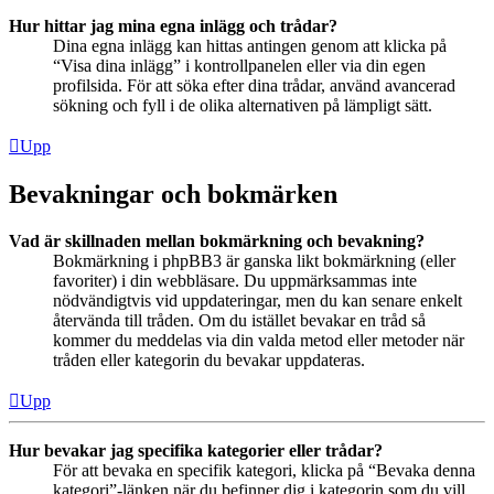
Hur hittar jag mina egna inlägg och trådar?
Dina egna inlägg kan hittas antingen genom att klicka på
“Visa dina inlägg” i kontrollpanelen eller via din egen
profilsida. För att söka efter dina trådar, använd avancerad
sökning och fyll i de olika alternativen på lämpligt sätt.
Upp
Bevakningar och bokmärken
Vad är skillnaden mellan bokmärkning och bevakning?
Bokmärkning i phpBB3 är ganska likt bokmärkning (eller
favoriter) i din webbläsare. Du uppmärksammas inte
nödvändigtvis vid uppdateringar, men du kan senare enkelt
återvända till tråden. Om du istället bevakar en tråd så
kommer du meddelas via din valda metod eller metoder när
tråden eller kategorin du bevakar uppdateras.
Upp
Hur bevakar jag specifika kategorier eller trådar?
För att bevaka en specifik kategori, klicka på “Bevaka denna
kategori”-länken när du befinner dig i kategorin som du vill