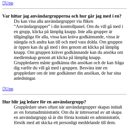
Upp
Var hittar jag användargrupperna och hur går jag med i en?
Du kan visa alla användargrupper via fliken
“Användargrupper” i din kontrollpanel. Om du vill gå med i
en grupp, klicka på lämplig knapp. Inte alla grupper är
tillgängliga för alla, vissa kan kräva godkännande, vissa är
stängda och andra kan till och med vara dolda. Om gruppen
är öppen kan du gå med i den genom att klicka på lämplig
knapp. Om gruppen kräver godkännande kan du ansöka om
medlemskap genom att klicka på lämplig knapp.
Gruppledaren måste godkänna din ansökan och de kan fråga
dig varför du vill gå med i gruppen. Besvära inte en
gruppledare om de inte godkänner din ansökan, de har sina
anledningar.
Upp
Hur blir jag ledare för en användargrupp?
Gruppledare utses oftast när användargrupper skapas initialt
av en forumadministratör. Om du är intresserad av att skapa
en användargrupp så är din första kontakt en administratör,
försök med att skicka ett personligt meddelande till dem.