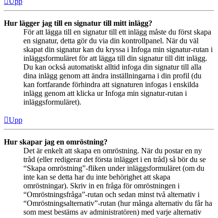
Upp
Hur lägger jag till en signatur till mitt inlägg?
För att lägga till en signatur till ett inlägg måste du först skapa
en signatur, detta gör du via din kontrollpanel. När du väl
skapat din signatur kan du kryssa i Infoga min signatur-rutan i
inläggsformuläret för att lägga till din signatur till ditt inlägg.
Du kan också automatiskt alltid infoga din signatur till alla
dina inlägg genom att ändra inställningarna i din profil (du
kan fortfarande förhindra att signaturen infogas i enskilda
inlägg genom att klicka ur Infoga min signatur-rutan i
inläggsformuläret).
Upp
Hur skapar jag en omröstning?
Det är enkelt att skapa en omröstning. När du postar en ny
tråd (eller redigerar det första inlägget i en tråd) så bör du se
“Skapa omröstning”-fliken under inläggsformuläret (om du
inte kan se detta har du inte behörighet att skapa
omröstningar). Skriv in en fråga för omröstningen i
“Omröstningsfråga”-rutan och sedan minst två alternativ i
“Omröstningsalternativ”-rutan (hur många alternativ du får ha
som mest bestäms av administratören) med varje alternativ