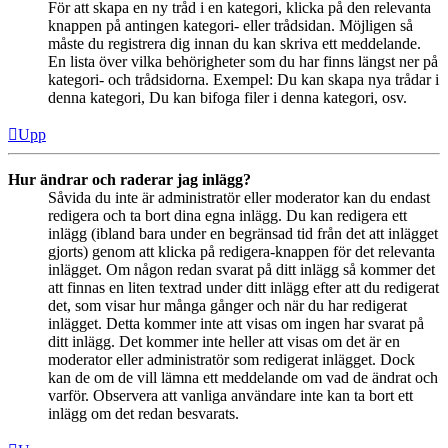
För att skapa en ny tråd i en kategori, klicka på den relevanta
knappen på antingen kategori- eller trådsidan. Möjligen så
måste du registrera dig innan du kan skriva ett meddelande.
En lista över vilka behörigheter som du har finns längst ner på
kategori- och trådsidorna. Exempel: Du kan skapa nya trådar i
denna kategori, Du kan bifoga filer i denna kategori, osv.
Upp
Hur ändrar och raderar jag inlägg?
Såvida du inte är administratör eller moderator kan du endast
redigera och ta bort dina egna inlägg. Du kan redigera ett
inlägg (ibland bara under en begränsad tid från det att inlägget
gjorts) genom att klicka på redigera-knappen för det relevanta
inlägget. Om någon redan svarat på ditt inlägg så kommer det
att finnas en liten textrad under ditt inlägg efter att du redigerat
det, som visar hur många gånger och när du har redigerat
inlägget. Detta kommer inte att visas om ingen har svarat på
ditt inlägg. Det kommer inte heller att visas om det är en
moderator eller administratör som redigerat inlägget. Dock
kan de om de vill lämna ett meddelande om vad de ändrat och
varför. Observera att vanliga användare inte kan ta bort ett
inlägg om det redan besvarats.